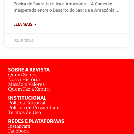
Poeira do Saara fertiliza a Amazônia – A Conexão
Inesperada entre o Deserto do Saara e a Amazônia …
LEIA MAIS »
02/01/2026
SOBRE A REVISTA
Quem Somos
Nossa História
Missão e Valores
Quem Faz a Xapuri
INSTITUCIONAL
Política Editorial
Política de Privacidade
Termos de Uso
REDES E PLATAFORMAS
Instagram
Facebook