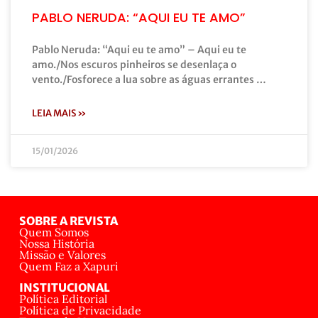
PABLO NERUDA: “AQUI EU TE AMO”
Pablo Neruda: “Aqui eu te amo” – Aqui eu te
amo./Nos escuros pinheiros se desenlaça o
vento./Fosforece a lua sobre as águas errantes …
LEIA MAIS »
15/01/2026
SOBRE A REVISTA
Quem Somos
Nossa História
Missão e Valores
Quem Faz a Xapuri
INSTITUCIONAL
Política Editorial
Política de Privacidade