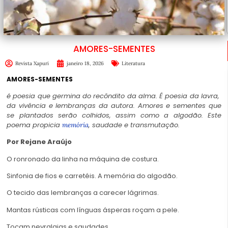
AMORES-SEMENTES
Revista Xapuri
janeiro 18, 2026
Literatura
AMORES-SEMENTES
é poesia que germina do recôndito da alma. É poesia da lavra,
da vivência e lembranças da autora. Amores e sementes que
se plantados serão colhidos, assim como a algodão. Este
poema propicia
, saudade e transmutação.
memória
Por
Rejane Araújo
O ronronado da linha na máquina de costura.
Sinfonia de fios e carretéis. A memória do algodão.
O tecido das lembranças a carecer lágrimas.
Mantas rústicas com línguas ásperas roçam a pele.
Tocam nevralgias e saudades.