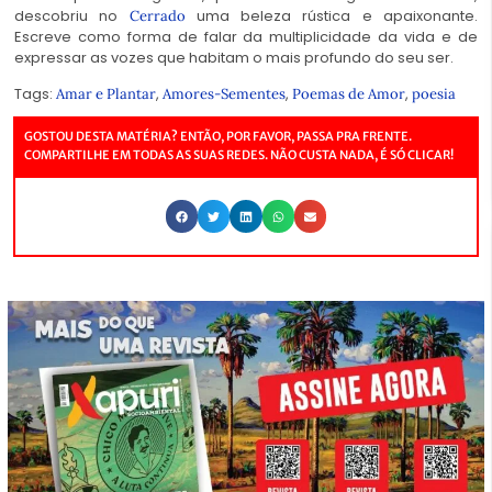
descobriu no
uma beleza rústica e apaixonante.
Cerrado
Escreve como forma de falar da multiplicidade da vida e de
expressar as vozes que habitam o mais profundo do seu ser.
Tags:
,
,
,
Amar e Plantar
Amores-Sementes
Poemas de Amor
poesia
GOSTOU DESTA MATÉRIA? ENTÃO, POR FAVOR, PASSA PRA FRENTE.
COMPARTILHE EM TODAS AS SUAS REDES. NÃO CUSTA NADA, É SÓ CLICAR!