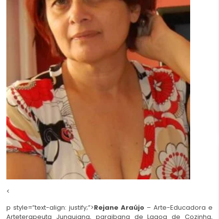
<
p style=”text-align: justify;”>
Rejane Araújo
– Arte-Educadora e
Arteterapeuta Junguiana, paraibana de Lagoa de Cozinha,