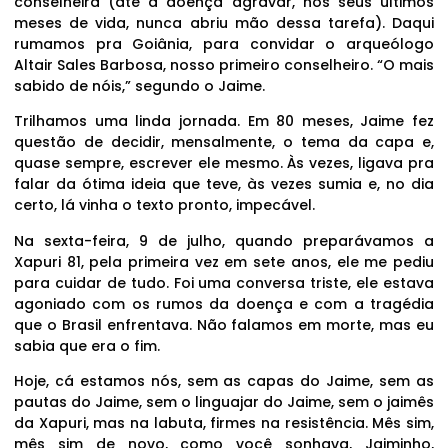
conselheira (até a doença agravar, nos seus últimos
meses de vida, nunca abriu mão dessa tarefa). Daqui
rumamos pra Goiânia, para convidar o arqueólogo
Altair Sales Barbosa, nosso primeiro conselheiro. “O mais
sabido de nóis,” segundo o Jaime.
Trilhamos uma linda jornada. Em 80 meses, Jaime fez
questão de decidir, mensalmente, o tema da capa e,
quase sempre, escrever ele mesmo. Às vezes, ligava pra
falar da ótima ideia que teve, às vezes sumia e, no dia
certo, lá vinha o texto pronto, impecável.
Na sexta-feira, 9 de julho, quando preparávamos a
Xapuri 81, pela primeira vez em sete anos, ele me pediu
para cuidar de tudo. Foi uma conversa triste, ele estava
agoniado com os rumos da doença e com a tragédia
que o Brasil enfrentava. Não falamos em morte, mas eu
sabia que era o fim.
Hoje, cá estamos nós, sem as capas do Jaime, sem as
pautas do Jaime, sem o linguajar do Jaime, sem o jaimês
da Xapuri, mas na labuta, firmes na resistência. Mês sim,
mês sim de novo, como você sonhava, Jaiminho,