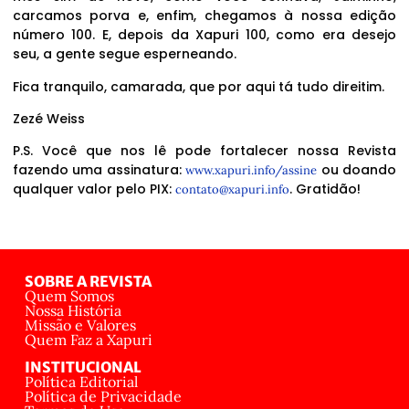
carcamos porva e, enfim, chegamos à nossa edição
número 100. E, depois da Xapuri 100, como era desejo
seu, a gente segue esperneando.
Fica tranquilo, camarada, que por aqui tá tudo direitim.
Zezé Weiss
P.S. Você que nos lê pode fortalecer nossa Revista
fazendo uma assinatura:
ou doando
www.xapuri.info/assine
qualquer valor pelo PIX:
. Gratidão!
contato@xapuri.info
SOBRE A REVISTA
Quem Somos
Nossa História
Missão e Valores
Quem Faz a Xapuri
INSTITUCIONAL
Política Editorial
Política de Privacidade