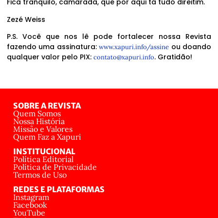
Fica tranquilo, camarada, que por aqui tá tudo direitim.
Zezé Weiss
P.S. Você que nos lê pode fortalecer nossa Revista
fazendo uma assinatura:
ou doando
www.xapuri.info/assine
qualquer valor pelo PIX:
. Gratidão!
contato@xapuri.info
SOBRE A REVISTA
Quem Somos
Nossa História
Missão e Valores
Quem Faz a Xapuri
INSTITUCIONAL
Política Editorial
Política de Privacidade
Termos de Uso
REDES E PLATAFORMAS
Instagram
Facebook
YouTube