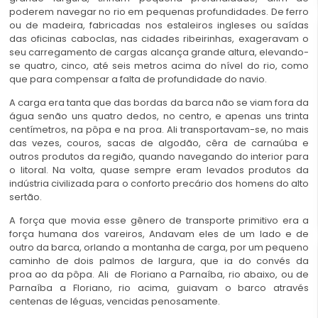
poderem navegar no rio em pequenas profundidades. De ferro
ou de madeira, fabricadas nos estaleiros ingleses ou saídas
das oficinas caboclas, nas cidades ribeirinhas, exageravam o
seu carregamento de cargas alcança grande altura, elevando-
se quatro, cinco, até seis metros acima do nível do rio, como
que para compensar a falta de profundidade do navio.
A carga era tanta que das bordas da barca não se viam fora da
água senão uns quatro dedos, no centro, e apenas uns trinta
centímetros, na pôpa e na proa. Ali transportavam-se, no mais
das vezes, couros, sacas de algodão, cêra de carnaúba e
outros produtos da região, quando navegando do interior para
o litoral. Na volta, quase sempre eram levados produtos da
indústria civilizada para o conforto precário dos homens do alto
sertão.
A força que movia esse gênero de transporte primitivo era a
força humana dos vareiros, Andavam eles de um lado e de
outro da barca, orlando a montanha de carga, por um pequeno
caminho de dois palmos de largura, que ia do convés da
proa ao da pôpa. Ali de Floriano a Parnaíba, rio abaixo, ou de
Parnaíba a Floriano, rio acima, guiavam o barco através
centenas de léguas, vencidas penosamente.