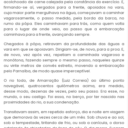
acolchoado de carne calejada pela constância do exercício. E,
firmando-se aí, vergados para a frente, apoiados na vara,
cuja maior parte mergulhava na água, começavam a caminhar
vagarosamente, o passo medido, pela borda da barca, no
rumo da pôpa. Eles caminhavam para trás, como quem volta
para o lugar de onde veio, ao passo que a embarcação
caminhava para a frente, avançando sempre.
Chegados à pôpa, retiravam da profundidade das águas a
vara em que se apoiavam. Dirigiam-se, de novo, para a proa. E,
de novo, vez após vez, repetiam a caminhada vagarosa e
monótona, fazendo sempre o mesmo passo, naqueles quinze
ou vinte metros de convés estreito, movendo a embarcação
pelo Parnaíba, de modo quase imperceptível.
O rio todo, de Amarração (Luiz Correia) ao último ponto
navegável, quatrocentos quilômetros acima, era medido,
desse modo, dezenas de vezes, pelo seu passo. Era esse, no
mundo, o seu castigo. Foi essa, no berço, por ter nascido nas
proximidades do rio, a sua condenação.
Transitavam assim, em repetido esforço, dia e noite em viagem
que demorava às vezes cerca de um mês. Sob chuva e ao sol,
sob a tempestade, tiritando de frio, ou sob a canícula, o dorso