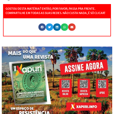
GOSTOU DESTA MATÉRIA? ENTÃO, POR FAVOR, PASSA PRA FRENTE.
COMPARTILHE EM TODAS AS SUAS REDES. NÃO CUSTA NADA, É SÓ CLICAR!