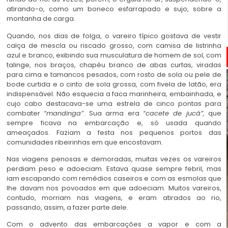
atirando-o, como um boneco esfarrapado e sujo, sobre a
montanha de carga.
Quando, nos dias de folga, o vareiro típico gostava de vestir
calça de mescla ou riscado grosso, com camisa de listrinha
azul e branco, exibindo sua musculatura de homem de sol, com
talinge, nos braços, chapéu branco de abas curtas, viradas
para cima e tamancos pesados, com rosto de sola ou pele de
bode curtida e o cinto de sola grossa, com fivela de latão, era
indispensável. Não esquecia a faca marinheira, embainhada, e
cujo cabo destacava-se uma estrela de cinco pontas para
combater
“mandinga”
. Sua arma era
“cacete de jucá”,
que
sempre ficava na embarcação e, só usada quando
ameaçados. Faziam a festa nos pequenos portos das
comunidades ribeirinhas em que encostavam.
Nas viagens penosas e demoradas, muitas vezes os vareiros
perdiam peso e adoeciam. Estava quase sempre febril, mas
iam escapando com remédios caseiros e com as esmolas que
lhe davam nos povoados em que adoeciam. Muitos vareiros,
contudo, morriam nas viagens, e eram atirados ao rio,
passando, assim, a fazer parte dele.
Com o advento das embarcações a vapor e com a