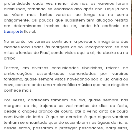
profundidade cada vez menor dos rios, os vareiros foram
diminuindo, tornando-se escassos ano após ano. Hoje já não
se vêem mais tantos vareiros ao longo do rio como
antigamente. Os poucos que subsistem tem atuação restrita
em determinados trechos do rio, onde há carência de
fluvial.
transporte
No entanto, os vareiros continuam a povoar o imaginário das
cidades localizadas às margens do rio. Incorporaram-se aos
mitos e lendas do Piauí, sendo vistos aqui e ali, rio abaixo ou rio
arriba.
Existem, em diversas comunidades ribeirinhas, relatos de
embarcações assombradas comandadas por vareiros
fantasma, quase sempre vistos navegando sob a lua cheia ou
nova, cantarolando uma melancólica música que hoje ninguém
conhece mais.
Por vezes, aparecem também de dia, quase sempre nas
margens do rio, trajando as vestimentas de dias de festa,
desde o chapéu branco de couro, até o velho cinto de couro
com fivela de latão. O que se acredita é que alguns vareiros
tenham se encantado quando sucumbiam nas águas do rio, e,
desde então, passaram a proteger pescadores, barqueiros,