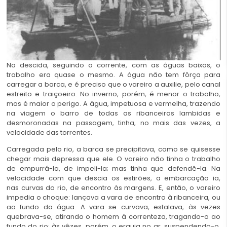
Na descida, seguindo a corrente, com as águas baixas, o
trabalho era quase o mesmo. A água não tem fôrça para
carregar a barca, e é preciso que o vareiro a auxilie, pelo canal
estreito e traiçoeiro. No inverno, porém, é menor o trabalho,
mas é maior o perigo. A água, impetuosa e vermelha, trazendo
na viagem o barro de todas as ribanceiras lambidas e
desmoronadas na passagem, tinha, no mais das vezes, a
velocidade das torrentes.
Carregada pelo rio, a barca se precipitava, como se quisesse
chegar mais depressa que ele. O vareiro não tinha o trabalho
de empurrá-la, de impeli-la; mas tinha que defendê-la. Na
velocidade com que descia os estirões, a embarcação ia,
nas curvas do rio, de encontro às margens. E, então, o vareiro
impedia o choque: lançava a vara de encontro à ribanceira, ou
ao fundo da água. A vara se curvava, estalava, às vezes
quebrava-se, atirando o homem à correnteza, tragando-o ao
fundo do rio; às vêzes, porém, o erguia no ar, suspendendo-o,