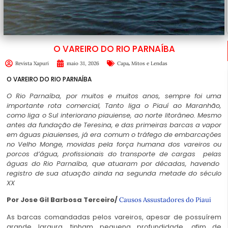
O VAREIRO DO RIO PARNAÍBA
,
Revista Xapuri
maio 31, 2026
Capa
Mitos e Lendas
O VAREIRO DO RIO PARNAÍBA
O Rio Parnaíba, por muitos e muitos anos, sempre foi uma
importante rota comercial, Tanto liga o Piauí ao Maranhão,
como liga o Sul interiorano piauiense, ao norte litorâneo. Mesmo
antes da fundação de Teresina, e das primeiras barcas a vapor
em águas piauienses, já era comum o tráfego de embarcações
no Velho Monge, movidas pela força humana dos vareiros ou
porcos d’água, profissionais do transporte de cargas pelas
águas do Rio Parnaíba, que atuaram por décadas, havendo
registro de sua atuação ainda na segunda metade do século
XX
Por Jose Gil Barbosa Terceiro/
Causos Assustadores do Piaui
As barcas comandadas pelos vareiros, apesar de possuírem
grande largura, tinham pequena profundidade, afim de