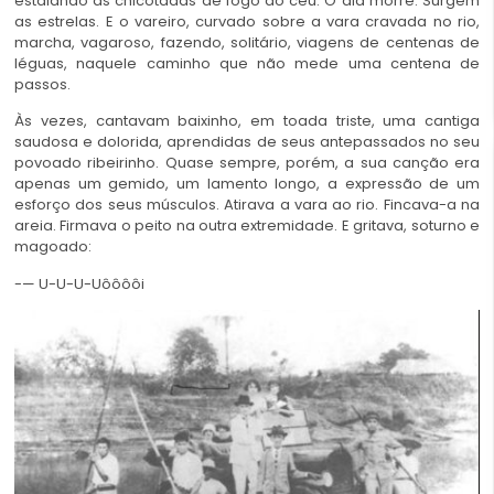
estalando às chicotadas de fogo do céu. O dia morre. Surgem
as estrelas. E o vareiro, curvado sobre a vara cravada no rio,
marcha, vagaroso, fazendo, solitário, viagens de centenas de
léguas, naquele caminho que não mede uma centena de
passos.
Às vezes, cantavam baixinho, em toada triste, uma cantiga
saudosa e dolorida, aprendidas de seus antepassados no seu
povoado ribeirinho. Quase sempre, porém, a sua canção era
apenas um gemido, um lamento longo, a expressão de um
esforço dos seus músculos. Atirava a vara ao rio. Fincava-a na
areia. Firmava o peito na outra extremidade. E gritava, soturno e
magoado:
-— U-U-U-Uôôôôi