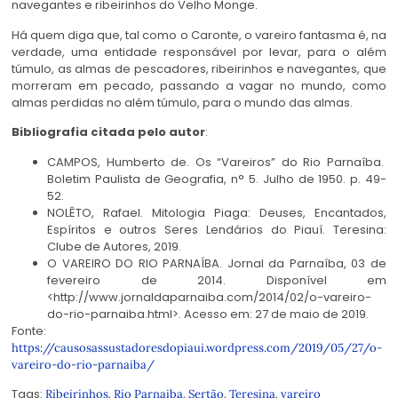
navegantes e ribeirinhos do Velho Monge.
Há quem diga que, tal como o Caronte, o vareiro fantasma é, na
verdade, uma entidade responsável por levar, para o além
túmulo, as almas de pescadores, ribeirinhos e navegantes, que
morreram em pecado, passando a vagar no mundo, como
almas perdidas no além túmulo, para o mundo das almas.
Bibliografia citada pelo autor
:
CAMPOS, Humberto de. Os “Vareiros” do Rio Parnaíba.
Boletim Paulista de Geografia, n° 5. Julho de 1950. p. 49-
52.
NOLÊTO, Rafael. Mitologia Piaga: Deuses, Encantados,
Espíritos e outros Seres Lendários do Piauí. Teresina:
Clube de Autores, 2019.
O VAREIRO DO RIO PARNAÍBA. Jornal da Parnaíba, 03 de
fevereiro de 2014. Disponível em
<http://www.jornaldaparnaiba.com/2014/02/o-vareiro-
do-rio-parnaiba.html>. Acesso em: 27 de maio de 2019.
Fonte:
https://causosassustadoresdopiaui.wordpress.com/2019/05/27/o-
vareiro-do-rio-parnaiba/
Tags:
,
,
,
,
Ribeirinhos
Rio Parnaiba
Sertão
Teresina
vareiro