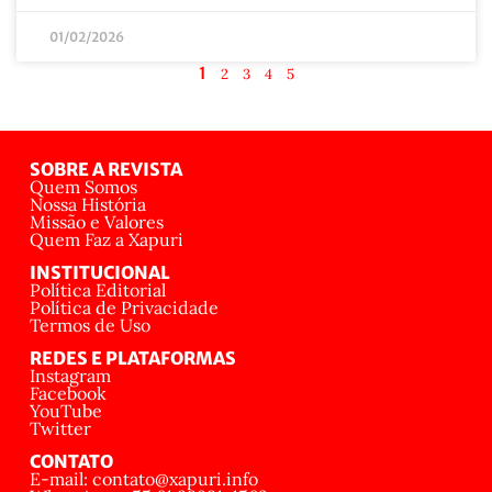
01/02/2026
1
2
3
4
5
SOBRE A REVISTA
Quem Somos
Nossa História
Missão e Valores
Quem Faz a Xapuri
INSTITUCIONAL
Política Editorial
Política de Privacidade
Termos de Uso
REDES E PLATAFORMAS
Instagram
Facebook
YouTube
Twitter
CONTATO
E-mail: contato@xapuri.info