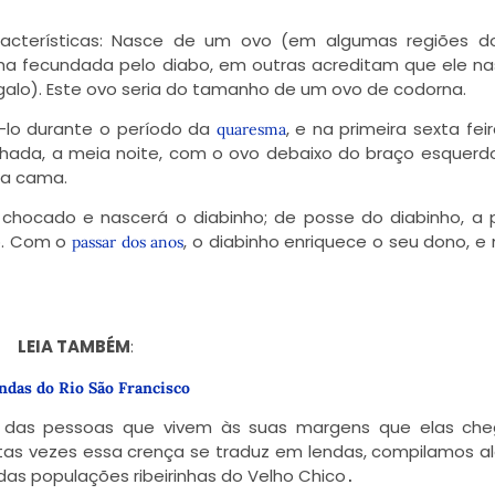
acterísticas: Nasce de um ovo (em algumas regiões do
ha fecundada pelo diabo, em outras acreditam que ele n
galo). Este ovo seria do tamanho de um ovo de codorna.
á-lo durante o período da
, e na primeira sexta fei
quaresma
ilhada, a meia noite, com o ovo debaixo do braço esquerd
na cama.
chocado e nascerá o diabinho; de posse do diabinho, a
o. Com o
, o diabinho enriquece o seu dono, e n
passar dos anos
LEIA TAMBÉM
:
endas do Rio São Francisco
a das pessoas que vivem às suas margens que elas ch
uitas vezes essa crença se traduz em lendas, compilamos 
das populações ribeirinhas do Velho Chico
.