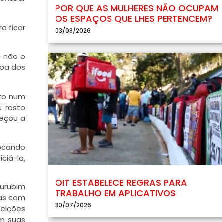
POR QUE AS MULHERES NÃO OCUPAM
OS ESPAÇOS QUE LHES PERTENCEM?
a ficar
03/08/2026
e não o
noa dos
nto num
u rosto
meçou a
tocando
ciá-la,
OIT ESTABELECE REGRAS PARA
surubim
TRABALHO EM APLICATIVOS
ras com
30/07/2026
feições
om suas