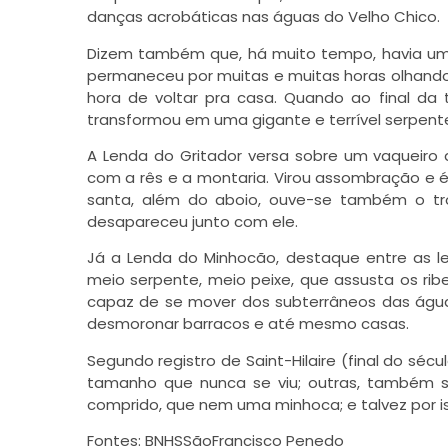
danças acrobáticas nas águas do Velho Chico.
Dizem também que, há muito tempo, havia uma 
permaneceu por muitas e muitas horas olhando 
hora de voltar pra casa. Quando ao final da
transformou em uma gigante e terrível serpente
A Lenda do Gritador versa sobre um vaqueiro 
com a rês e a montaria. Virou assombração e é
santa, além do aboio, ouve-se também o tro
desapareceu junto com ele.
Já a Lenda do Minhocão, destaque entre as le
meio serpente, meio peixe, que assusta os rib
capaz de se mover dos subterrâneos das água
desmoronar barracos e até mesmo casas.
Segundo registro de Saint-Hilaire (final do sé
tamanho que nunca se viu; outras, também s
comprido, que nem uma minhoca; e talvez por i
Fontes:
BNHSSãoFrancisco
Penedo