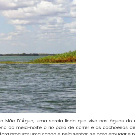
a Mãe D´Água, uma sereia linda que vive nas águas do 
ono da meia-noite o rio para de correr e as cachoeiras de 
fora procurar uma canoa e nela sentar-se para enxugar e 