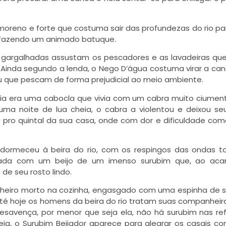
oreno e forte que costuma sair das profundezas do rio par
, fazendo um animado batuque.
gargalhadas assustam os pescadores e as lavadeiras qu
Ainda segundo a lenda, o Nego D’água costuma virar a ca
 que pescam de forma prejudicial ao meio ambiente.
lia era uma cabocla que vivia com um cabra muito ciume
 uma noite de lua cheia, o cabra a violentou e deixou se
pro quintal da sua casa, onde com dor e dificuldade co
 adormeceu à beira do rio, com os respingos das ondas 
tada com um beijo de um imenso surubim que, ao acari
de seu rosto lindo.
nheiro morto na cozinha, engasgado com uma espinha de 
Até hoje os homens da beira do rio tratam suas companhei
savença, por menor que seja ela, não há surubim nas re
eia, o Surubim Beijador aparece para alegrar os casais c