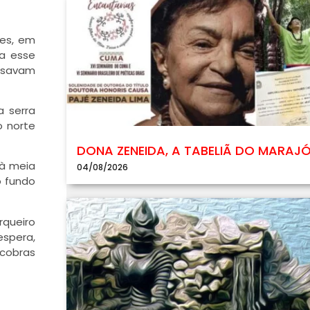
ões, em
ia esse
assavam
a serra
o norte
DONA ZENEIDA, A TABELIÃ DO MARAJ
 à meia
04/08/2026
o fundo
rqueiro
espera,
 cobras