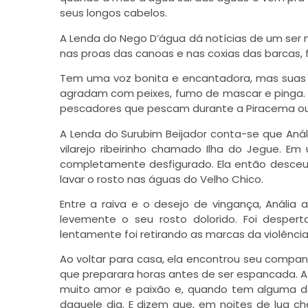
seus longos cabelos.
A Lenda do Nego D’água dá notícias de um ser m
nas proas das canoas e nas coxias das barcas
Tem uma voz bonita e encantadora, mas suas 
agradam com peixes, fumo de mascar e pinga. 
pescadores que pescam durante a Piracema ou
A Lenda do Surubim Beijador conta-se que Aná
vilarejo ribeirinho chamado Ilha do Jegue. Em
completamente desfigurado. Ela então desceu 
lavar o rosto nas águas do Velho Chico.
Entre a raiva e o desejo de vingança, Anália
levemente o seu rosto dolorido. Foi desper
lentamente foi retirando as marcas da violência 
Ao voltar para casa, ela encontrou seu compa
que preparara horas antes de ser espancada. 
muito amor e paixão e, quando tem alguma de
daquele dia. E dizem que, em noites de lua ch