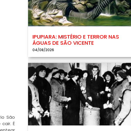
IPUPIARA: MISTÉRIO E TERROR NAS
ÁGUAS DE SÃO VICENTE
04/08/2026
rio São
cair. É
pentear