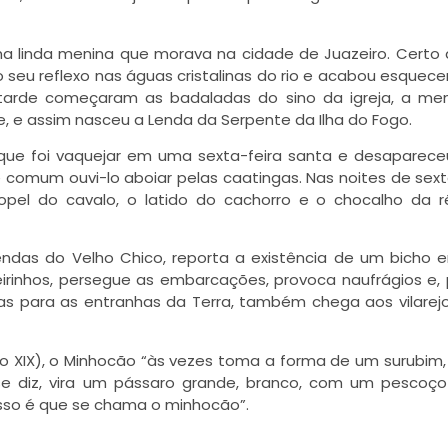
linda menina que morava na cidade de Juazeiro. Certo d
seu reflexo nas águas cristalinas do rio e acabou esquec
 tarde começaram as badaladas do sino da igreja, a me
, e assim nasceu a Lenda da Serpente da Ilha do Fogo.
que foi vaquejar em uma sexta-feira santa e desaparece
 comum ouvi-lo aboiar pelas caatingas. Nas noites de sext
pel do cavalo, o latido do cachorro e o chocalho da 
ndas do Velho Chico, reporta a existência de um bicho 
eirinhos, persegue as embarcações, provoca naufrágios e, 
s para as entranhas da Terra, também chega aos vilarej
culo XIX), o Minhocão “às vezes toma a forma de um surubim
e diz, vira um pássaro grande, branco, com um pescoço
sso é que se chama o minhocão”.