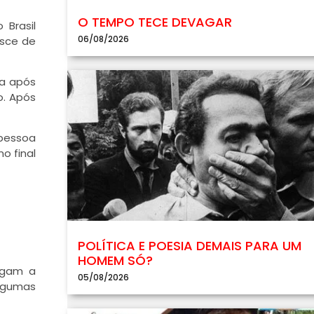
O TEMPO TECE DEVAGAR
 Brasil
06/08/2026
asce de
ra após
o. Após
 pessoa
o final
POLÍTICA E POESIA DEMAIS PARA UM
HOMEM SÓ?
egam a
05/08/2026
algumas