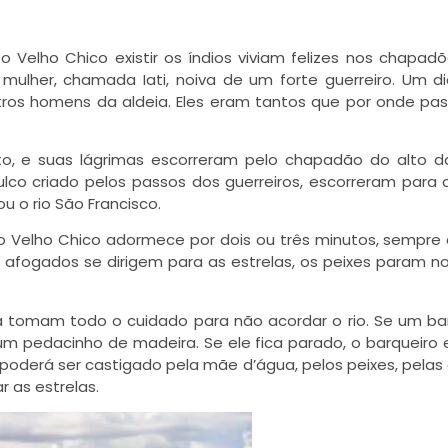
 Velho Chico existir os índios viviam felizes nos chapad
 mulher, chamada Iati, noiva de um forte guerreiro. Um d
outros homens da aldeia. Eles eram tantos que por onde p
to, e suas lágrimas escorreram pelo chapadão do alto d
lco criado pelos passos dos guerreiros, escorreram para 
 o rio São Francisco.
o Velho Chico adormece por dois ou três minutos, sempre
afogados se dirigem para as estrelas, os peixes param n
a tomam todo o cuidado para não acordar o rio. Se um ba
um pedacinho de madeira. Se ele fica parado, o barqueiro 
 poderá ser castigado pela mãe d’água, pelos peixes, pelas
 as estrelas.