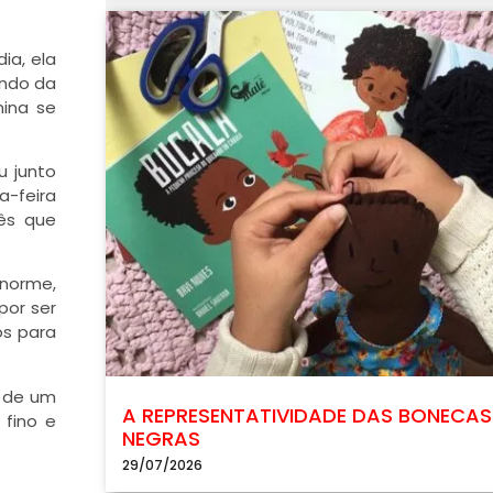
ia, ela
endo da
nina se
u junto
a-feira
rês que
enorme,
por ser
os para
, de um
A REPRESENTATIVIDADE DAS BONECAS
 fino e
NEGRAS
29/07/2026