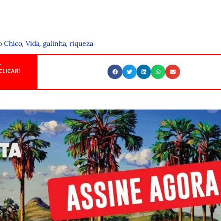
,
,
,
o Chico
Vida
galinha
riqueza
.
CLICAR!