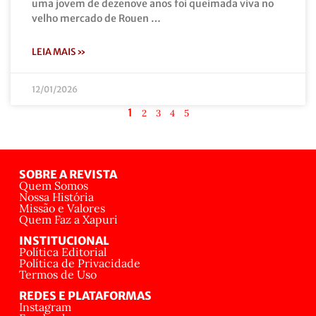
uma jovem de dezenove anos foi queimada viva no
velho mercado de Rouen …
LEIA MAIS »
12/01/2026
1
2
3
4
5
SOBRE A REVISTA
Quem Somos
Nossa História
Missão e Valores
Quem Faz a Xapuri
INSTITUCIONAL
Política Editorial
Política de Privacidade
Termos de Uso
REDES E PLATAFORMAS
Instagram