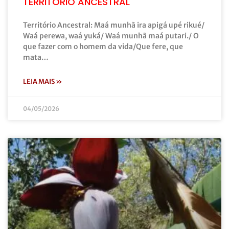
TERRITÓRIO ANCESTRAL
Território Ancestral: Maá munhã ira apigá upé rikué/
Waá perewa, waá yuká/ Waá munhã maá putari./ O
que fazer com o homem da vida/Que fere, que
mata…
LEIA MAIS »
04/05/2026