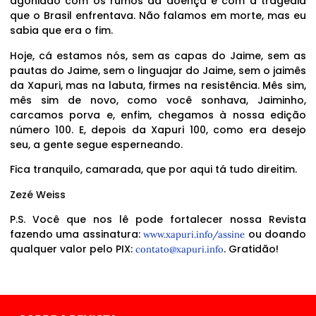
agoniado com os rumos da doença e com a tragédia
que o Brasil enfrentava. Não falamos em morte, mas eu
sabia que era o fim.
Hoje, cá estamos nós, sem as capas do Jaime, sem as
pautas do Jaime, sem o linguajar do Jaime, sem o jaimês
da Xapuri, mas na labuta, firmes na resistência. Mês sim,
mês sim de novo, como você sonhava, Jaiminho,
carcamos porva e, enfim, chegamos à nossa edição
número 100. E, depois da Xapuri 100, como era desejo
seu, a gente segue esperneando.
Fica tranquilo, camarada, que por aqui tá tudo direitim.
Zezé Weiss
P.S. Você que nos lê pode fortalecer nossa Revista
fazendo uma assinatura:
ou doando
www.xapuri.info/assine
qualquer valor pelo PIX:
. Gratidão!
contato@xapuri.info