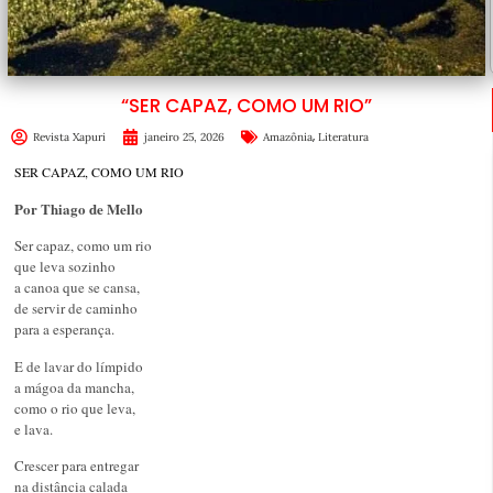
“SER CAPAZ, COMO UM RIO”
,
Revista Xapuri
janeiro 25, 2026
Amazônia
Literatura
SER CAPAZ, COMO UM RIO
Por Thiago de Mello
Ser capaz, como um rio
que leva sozinho
a canoa que se cansa,
de servir de caminho
para a esperança.
E de lavar do límpido
a mágoa da mancha,
como o rio que leva,
e lava.
Crescer para entregar
na distância calada