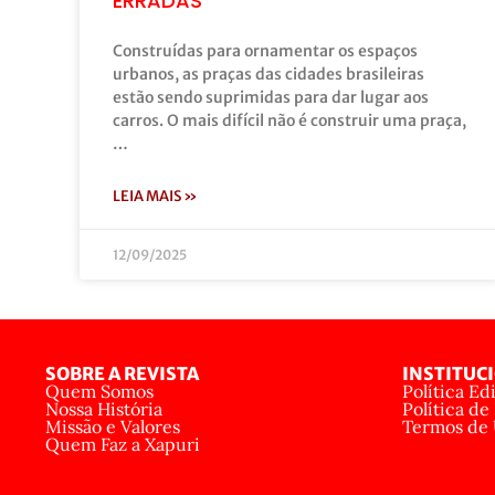
ERRADAS
Construídas para ornamentar os espaços
urbanos, as praças das cidades brasileiras
estão sendo suprimidas para dar lugar aos
carros. O mais difícil não é construir uma praça,
…
LEIA MAIS »
12/09/2025
SOBRE A REVISTA
INSTITUC
Quem Somos
Política Edi
Nossa História
Política de
Missão e Valores
Termos de
Quem Faz a Xapuri