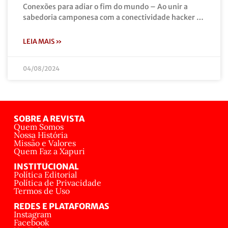
Conexões para adiar o fim do mundo – Ao unir a
sabedoria camponesa com a conectividade hacker …
LEIA MAIS »
04/08/2024
SOBRE A REVISTA
Quem Somos
Nossa História
Missão e Valores
Quem Faz a Xapuri
INSTITUCIONAL
Política Editorial
Política de Privacidade
Termos de Uso
REDES E PLATAFORMAS
Instagram
Facebook