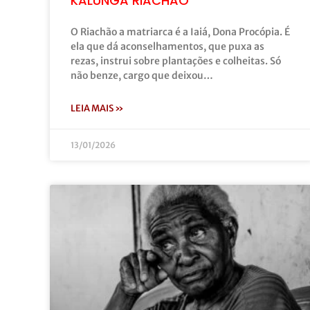
KALUNGA RIACHÃO
O Riachão a matriarca é a Iaiá, Dona Procópia. É
ela que dá aconselhamentos, que puxa as
rezas, instrui sobre plantações e colheitas. Só
não benze, cargo que deixou…
LEIA MAIS »
13/01/2026