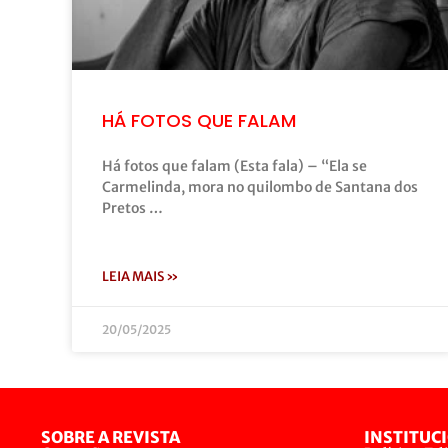
HÁ FOTOS QUE FALAM
Há fotos que falam (Esta fala) – “Ela se
Carmelinda, mora no quilombo de Santana dos
Pretos …
LEIA MAIS »
20/05/2025
SOBRE A REVISTA
INSTITUC