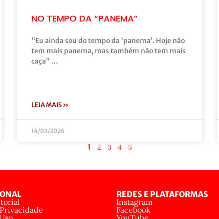
NO TEMPO DA “PANEMA”
“Eu ainda sou do tempo da ‘panema’. Hoje não
tem mais panema, mas também não tem mais
caça” …
LEIA MAIS »
14/03/2026
1
2
3
4
5
IONAL
REDES E PLATAFORMAS
torial
Instagram
 Privacidade
Facebook
 Uso
YouTube