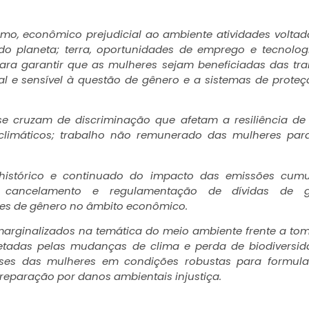
ismo, econômico prejudicial ao ambiente atividades volta
 do planeta;
terra, oportunidades de emprego e tecnolog
ara garantir que as mulheres sejam beneficiadas das tra
al e sensível à questão de gênero e a sistemas de prote
se cruzam de discriminação que afetam a resiliência de
climáticos;
trabalho não remunerado das mulheres par
istórico e continuado do impacto das emissões cumul
o, cancelamento e regulamentação de dívidas de g
es de gênero no âmbito econômico.
marginalizados na temática do meio ambiente frente a to
tadas pelas mudanças de clima e perda de biodiversi
sses das mulheres em condições robustas para formul
eparação por danos ambientais injustiça.