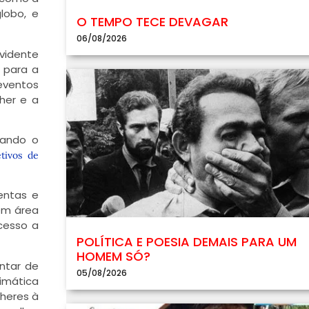
lobo, e
O TEMPO TECE DEVAGAR
06/08/2026
evidente
 para a
 eventos
her e a
çando o
tivos de
entas e
em área
cesso a
POLÍTICA E POESIA DEMAIS PARA UM
HOMEM SÓ?
ntar de
05/08/2026
imática
lheres à