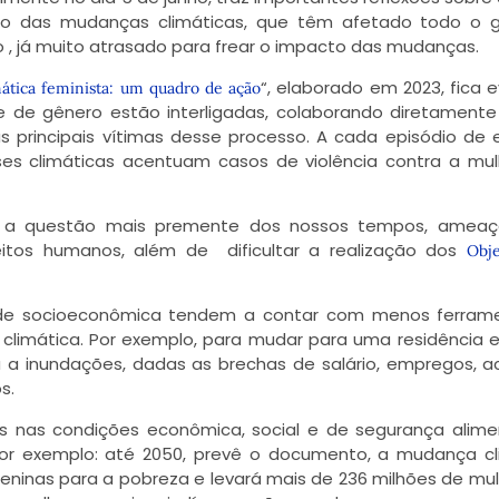
o das mudanças climáticas, que têm afetado todo o g
, já muito atrasado para frear o impacto das mudanças.
“, elaborado em 2023, fica 
imática feminista: um quadro de ação
 de gênero estão interligadas, colaborando diretamente
as principais vítimas desse processo. A cada episódio de
ises climáticas acentuam casos de violência contra a mul
 é a questão mais premente dos nossos tempos, amea
eitos humanos, além de dificultar a realização dos
Obje
dade socioeconômica tendem a contar com menos ferram
climática. Por exemplo, para mudar para uma residência 
 a inundações, dadas as brechas de salário, empregos, a
s.
 nas condições econômica, social e de segurança alime
 Por exemplo: até 2050, prevê o documento, a mudança cl
eninas para a pobreza e levará mais de 236 milhões de mu