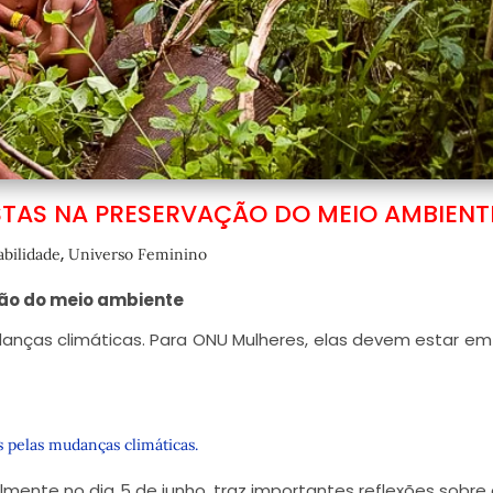
TAS NA PRESERVAÇÃO DO MEIO AMBIENT
,
abilidade
Universo Feminino
ção do meio ambiente
danças climáticas. Para ONU Mulheres, elas devem estar e
s pelas mudanças climáticas.
lmente no dia 5 de junho, traz importantes reflexões sobr