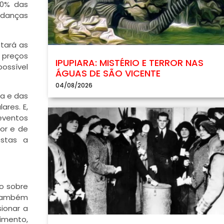
10% das
udanças
etará as
 preços
IPUPIARA: MISTÉRIO E TERROR NAS
ossível
ÁGUAS DE SÃO VICENTE
04/08/2026
ra e das
ares. E,
eventos
or e de
ostas a
o sobre
 também
ionar a
imento,