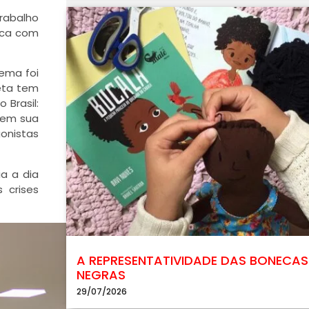
Trabalho
tica com
ema foi
eta tem
 Brasil:
 em sua
onistas
ia a dia
 crises
A REPRESENTATIVIDADE DAS BONECAS
NEGRAS
29/07/2026