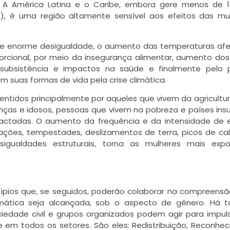
os. A América Latina e o Caribe, embora gere menos de 
2), é uma região altamente sensível aos efeitos das m
ais e enorme desigualdade, o aumento das temperaturas af
rcional, por meio da insegurança alimentar, aumento dos
ubsistência e impactos na saúde e finalmente pelo p
suas formas de vida pela crise climática.
sentidos principalmente por aqueles que vivem da agricultu
anças e idosos, pessoas que vivem na pobreza e países insul
pactadas. O aumento da frequência e da intensidade de 
ações, tempestades, deslizamentos de terra, picos de cal
sigualdades estruturais, torna as mulheres mais exp
ípios que, se seguidos, poderão colaborar na compreensã
climática seja alcançada, sob o aspecto de gênero. Há
iedade civil e grupos organizados podem agir para impuls
 em todos os setores. São eles: Redistribuição, Reconhec