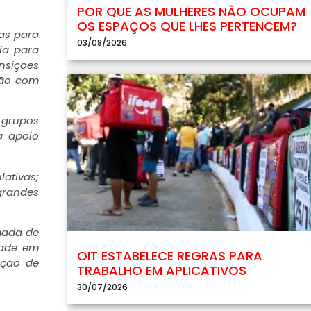
POR QUE AS MULHERES NÃO OCUPAM
OS ESPAÇOS QUE LHES PERTENCEM?
das para
03/08/2026
ia para
nsições
ção com
 grupos
a apoio
ativas;
randes
mada de
dade em
OIT ESTABELECE REGRAS PARA
ação de
TRABALHO EM APLICATIVOS
30/07/2026