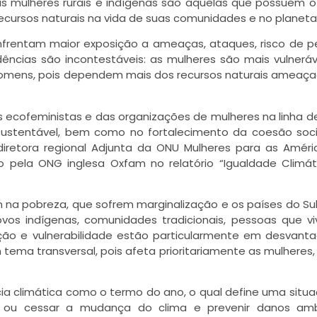
 as mulheres rurais e indígenas são aquelas que possuem 
ursos naturais na vida de suas comunidades e no planeta
nfrentam maior exposição a ameaças, ataques, risco de p
ências são incontestáveis: as mulheres são mais vulneráv
omens, pois dependem mais dos recursos naturais ameaça
 ecofeministas e das organizações de mulheres na linha d
ustentável, bem como no fortalecimento da coesão soci
diretora regional Adjunta da ONU Mulheres para as Améri
ela ONG inglesa Oxfam no relatório “Igualdade Climát
na pobreza, que sofrem marginalização e os países do Sul
vos indígenas, comunidades tradicionais, pessoas que v
ção e vulnerabilidade estão particularmente em desvanta
 tema transversal, pois afeta prioritariamente as mulheres,
cia climática como o termo do ano, o qual define uma sit
r ou cessar a mudança do clima e prevenir danos amb