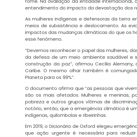
fome. Na avaliação da entidade internacional,
entendimento do impacto da devastação dos rec
As mulheres indígenas e defensoras da terra e
meios de subsistência e deslocamento. As evid
impactos das mudanças climáticas do que os h
esse fenômeno.
“Devemos reconhecer o papel das mulheres, das
da defesa de um meio ambiente saudável e s
construção da paz”, afirmou Cecília Alemany, 
Caribe. O mesmo olhar também é comungado p
Planeta para os 99%”.
O documento afirma que “as pessoas que vivem 
são os mais afetados. Mulheres e meninas, po
pobreza e outros grupos vítimas de discrimina
notório, então, que a emergência climática é um
indígenas, quilombolas e ribeirinhas.
Em 2019, o Dicionário de Oxford elegeu emergên
que ação urgente é necessária para reduzi