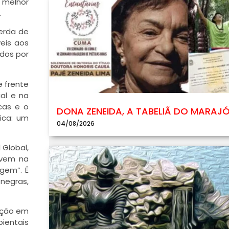
o melhor
.
erda de
eis aos
dos por
e frente
al e na
cas e o
DONA ZENEIDA, A TABELIÃ DO MARAJ
ica: um
04/08/2026
 Global,
ivem na
gem”. É
 negras,
uação em
ientais