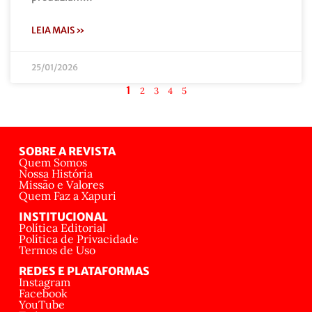
LEIA MAIS »
25/01/2026
1
2
3
4
5
SOBRE A REVISTA
Quem Somos
Nossa História
Missão e Valores
Quem Faz a Xapuri
INSTITUCIONAL
Política Editorial
Política de Privacidade
Termos de Uso
REDES E PLATAFORMAS
Instagram
Facebook
YouTube