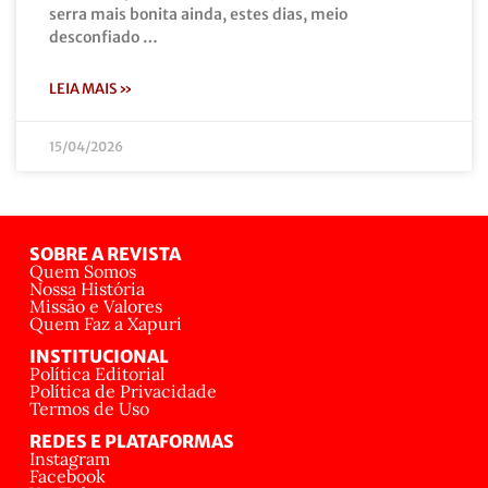
serra mais bonita ainda, estes dias, meio
desconfiado …
LEIA MAIS »
15/04/2026
SOBRE A REVISTA
Quem Somos
Nossa História
Missão e Valores
Quem Faz a Xapuri
INSTITUCIONAL
Política Editorial
Política de Privacidade
Termos de Uso
REDES E PLATAFORMAS
Instagram
Facebook