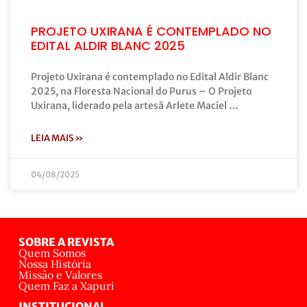
PROJETO UXIRANA É CONTEMPLADO NO
EDITAL ALDIR BLANC 2025
Projeto Uxirana é contemplado no Edital Aldir Blanc
2025, na Floresta Nacional do Purus – O Projeto
Uxirana, liderado pela artesã Arlete Maciel …
LEIA MAIS »
04/08/2025
SOBRE A REVISTA
Quem Somos
Nossa História
Missão e Valores
Quem Faz a Xapuri
INSTITUCIONAL