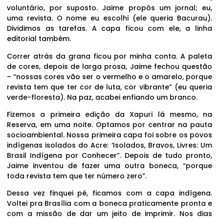
voluntário, por suposto. Jaime propôs um jornal; eu,
uma revista. O nome eu escolhi (ele queria Bacurau).
Dividimos as tarefas. A capa ficou com ele, a linha
editorial também.
Correr atrás da grana ficou por minha conta. A paleta
de cores, depois de larga prosa, Jaime fechou questão
– “nossas cores vão ser o vermelho e o amarelo, porque
revista tem que ter cor de luta, cor vibrante” (eu queria
verde-floresta). Na paz, acabei enfiando um branco.
Fizemos a primeira edição da Xapuri lá mesmo, na
Reserva, em uma noite. Optamos por centrar na pauta
socioambiental. Nossa primeira capa foi sobre os povos
indígenas isolados do Acre: ‘Isolados, Bravos, Livres: Um
Brasil Indígena por Conhecer”. Depois de tudo pronto,
Jaime inventou de fazer uma outra boneca, “porque
toda revista tem que ter número zero”.
Dessa vez finquei pé, ficamos com a capa indígena.
Voltei pra Brasília com a boneca praticamente pronta e
com a missão de dar um jeito de imprimir. Nos dias