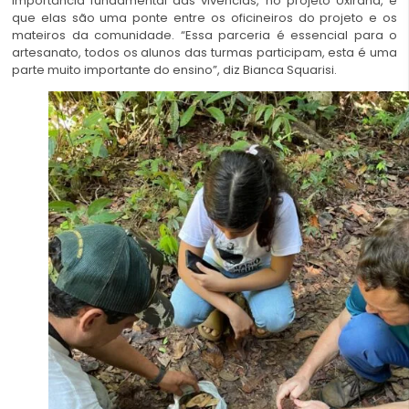
importância fundamental das vivências, no projeto Uxirana, é
que elas são uma ponte entre os oficineiros do projeto e os
mateiros da comunidade. “Essa parceria é essencial para o
artesanato, todos os alunos das turmas participam, esta é uma
parte muito importante do ensino”, diz Bianca Squarisi.