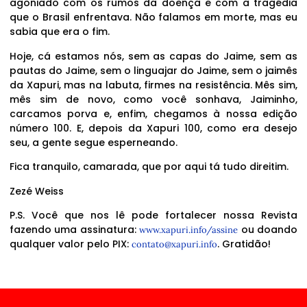
agoniado com os rumos da doença e com a tragédia
que o Brasil enfrentava. Não falamos em morte, mas eu
sabia que era o fim.
Hoje, cá estamos nós, sem as capas do Jaime, sem as
pautas do Jaime, sem o linguajar do Jaime, sem o jaimês
da Xapuri, mas na labuta, firmes na resistência. Mês sim,
mês sim de novo, como você sonhava, Jaiminho,
carcamos porva e, enfim, chegamos à nossa edição
número 100. E, depois da Xapuri 100, como era desejo
seu, a gente segue esperneando.
Fica tranquilo, camarada, que por aqui tá tudo direitim.
Zezé Weiss
P.S. Você que nos lê pode fortalecer nossa Revista
fazendo uma assinatura:
ou doando
www.xapuri.info/assine
qualquer valor pelo PIX:
. Gratidão!
contato@xapuri.info