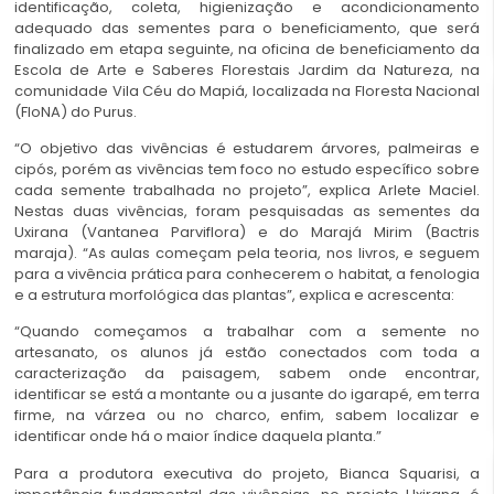
identificação, coleta, higienização e acondicionamento
adequado das sementes para o beneficiamento, que será
finalizado em etapa seguinte, na oficina de beneficiamento da
Escola de Arte e Saberes Florestais Jardim da Natureza, na
comunidade Vila Céu do Mapiá, localizada na Floresta Nacional
(FloNA) do Purus.
“O objetivo das vivências é estudarem árvores, palmeiras e
cipós, porém as vivências tem foco no estudo específico sobre
cada semente trabalhada no projeto”, explica Arlete Maciel.
Nestas duas vivências, foram pesquisadas as sementes da
Uxirana (Vantanea Parviflora) e do Marajá Mirim (Bactris
maraja). “As aulas começam pela teoria, nos livros, e seguem
para a vivência prática para conhecerem o habitat, a fenologia
e a estrutura morfológica das plantas”, explica e acrescenta:
“Quando começamos a trabalhar com a semente no
artesanato, os alunos já estão conectados com toda a
caracterização da paisagem, sabem onde encontrar,
identificar se está a montante ou a jusante do igarapé, em terra
firme, na várzea ou no charco, enfim, sabem localizar e
identificar onde há o maior índice daquela planta.”
Para a produtora executiva do projeto, Bianca Squarisi, a