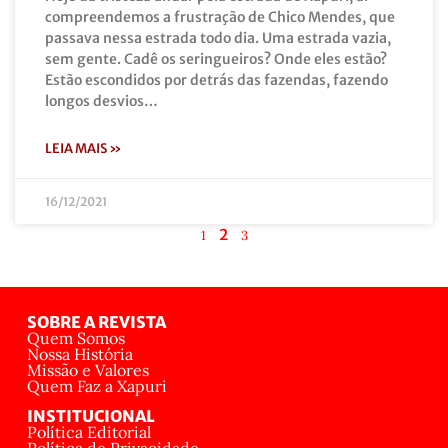
compreendemos a frustração de Chico Mendes, que
passava nessa estrada todo dia. Uma estrada vazia,
sem gente. Cadê os seringueiros? Onde eles estão?
Estão escondidos por detrás das fazendas, fazendo
longos desvios…
LEIA MAIS »
16/12/2021
2
1
3
SOBRE A REVISTA
Quem Somos
Nossa História
Missão e Valores
Quem Faz a Xapuri
INSTITUCIONAL
Política Editorial
Política de Privacidade