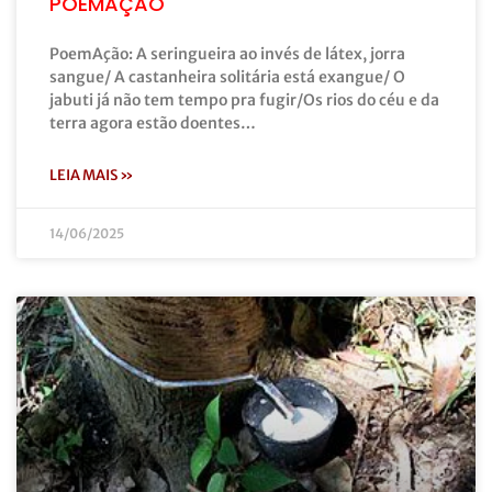
POEMAÇÃO
PoemAção: A seringueira ao invés de látex, jorra
sangue/ A castanheira solitária está exangue/ O
jabuti já não tem tempo pra fugir/Os rios do céu e da
terra agora estão doentes…
LEIA MAIS »
14/06/2025