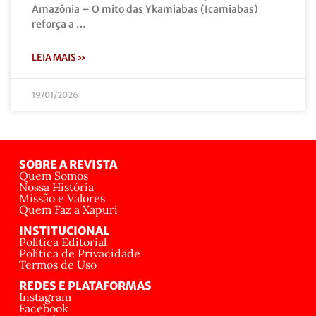
Amazônia – O mito das Ykamiabas (Icamiabas)
reforça a …
LEIA MAIS »
19/01/2026
SOBRE A REVISTA
Quem Somos
Nossa História
Missão e Valores
Quem Faz a Xapuri
INSTITUCIONAL
Política Editorial
Política de Privacidade
Termos de Uso
REDES E PLATAFORMAS
Instagram
Facebook