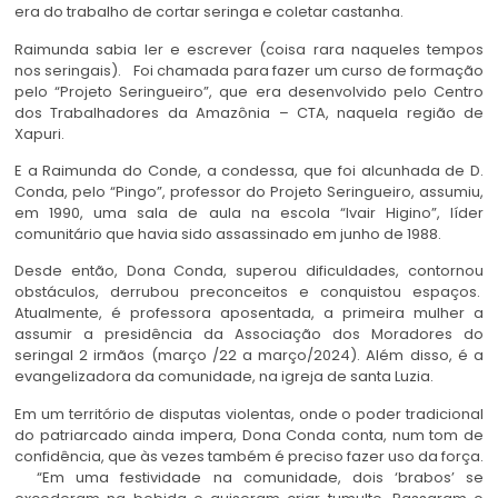
era do trabalho de cortar seringa e coletar castanha.
Raimunda sabia ler e escrever (coisa rara naqueles tempos
nos seringais). Foi chamada para fazer um curso de formação
pelo “Projeto Seringueiro”, que era desenvolvido pelo Centro
dos Trabalhadores da Amazônia – CTA, naquela região de
Xapuri.
E a Raimunda do Conde, a condessa, que foi alcunhada de D.
Conda, pelo “Pingo”, professor do Projeto Seringueiro, assumiu,
em 1990, uma sala de aula na escola “Ivair Higino”, líder
comunitário que havia sido assassinado em junho de 1988.
Desde então, Dona Conda, superou dificuldades, contornou
obstáculos, derrubou preconceitos e conquistou espaços.
Atualmente, é professora aposentada, a primeira mulher a
assumir a presidência da Associação dos Moradores do
seringal 2 irmãos (março /22 a março/2024). Além disso, é a
evangelizadora da comunidade, na igreja de santa Luzia.
Em um território de disputas violentas, onde o poder tradicional
do patriarcado ainda impera, Dona Conda conta, num tom de
confidência, que às vezes também é preciso fazer uso da força.
“Em uma festividade na comunidade, dois ‘brabos’ se