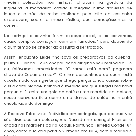
(recém coletados nos ninhos), chiavam na gordura da
frigideira, a macaxeira cozida fumegava numa travessa de
louça e o pão de milho molhado pelo leite de castanha
esperavam, sobre a mesa rústica, que começássemos a
comer.
No seringal a cozinha é um espaço social, e as conversas,
quase sempre, começam com um “arrudeio” para depois de
algum tempo se chegar ao assunto a ser tratado.
Assim, enquanto Leide finalizava os preparativos do quebra-
jejum, D. Conda – que chegou cedo dirigindo seu motociclo – e
eu, falávamos amenidades. “O ramal está bom? pegaram
chuva de Xapuri prá cá?” O olhar desconfiado de quem está
acostumada com gente que chega perguntando coisas sobre
a sua comunidade, brilhava à medida em que surgia uma nova
pergunta. E, entre um gole de café e uma mordida na tapioca,
nossa conversa fluiu como uma dança de salão na manhã
ensolarada de domingo.
A Reserva Extrativista é dividida em seringais, que por sua vez
são divididos em colocações. Nascida no seringal Filipinas e
criada nas margens do rio Xapuri, Raimunda Ferreira Conde, 64
anos, conta que veio para o 2 Irmãos em 1984, com o marido e