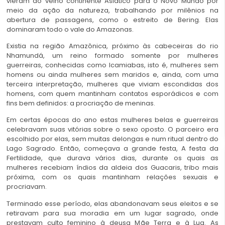
vieram do velho continente Asiático para o Novo Mundo por
meio da ação da natureza, trabalhando por milênios na
abertura de passagens, como o estreito de Bering. Elas
dominaram todo o vale do Amazonas.
Existia na região Amazônica, próximo às cabeceiras do rio
Nhamundá, um reino formado somente por mulheres
guerreiras, conhecidas como Icamiabas, isto é, mulheres sem
homens ou ainda mulheres sem maridos e, ainda, com uma
terceira interpretação, mulheres que viviam escondidas dos
homens, com quem mantinham contatos esporádicos e com
fins bem definidos: a procriação de meninas.
Em certas épocas do ano estas mulheres belas e guerreiras
celebravam suas vitórias sobre o sexo oposto. O parceiro era
escolhido por elas, sem muitas delongas e num ritual dentro do
Lago Sagrado. Então, começava a grande festa, A festa da
Fertilidade, que durava vários dias, durante os quais as
mulheres recebiam índios da aldeia dos Guacaris, tribo mais
próxima, com os quais mantinham relações sexuais e
procriavam.
Terminado esse período, elas abandonavam seus eleitos e se
retiravam para sua moradia em um lugar sagrado, onde
prestavam culto feminino à deusa Mãe Terra e à Lua. As