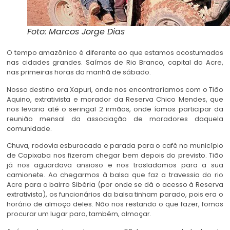
Foto: Marcos Jorge Dias
O tempo amazônico é diferente ao que estamos acostumados
nas cidades grandes. Saímos de Rio Branco, capital do Acre,
nas primeiras horas da manhã de sábado.
Nosso destino era Xapuri, onde nos encontraríamos com o Tião
Aquino, extrativista e morador da Reserva Chico Mendes, que
nos levaria até o seringal 2 irmãos, onde íamos participar da
reunião mensal da associação de moradores daquela
comunidade.
Chuva, rodovia esburacada e parada para o café no município
de Capixaba nos fizeram chegar bem depois do previsto. Tião
já nos aguardava ansioso e nos trasladamos para a sua
camionete. Ao chegarmos à balsa que faz a travessia do rio
Acre para o bairro Sibéria (por onde se dá o acesso à Reserva
extrativista), os funcionários da balsa tinham parado, pois era o
horário de almoço deles. Não nos restando o que fazer, fomos
procurar um lugar para, também, almoçar.