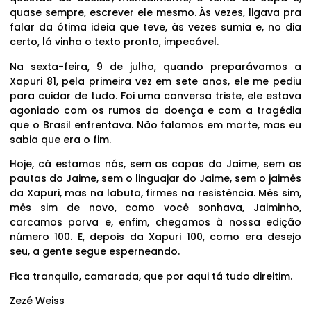
quase sempre, escrever ele mesmo. Às vezes, ligava pra
falar da ótima ideia que teve, às vezes sumia e, no dia
certo, lá vinha o texto pronto, impecável.
Na sexta-feira, 9 de julho, quando preparávamos a
Xapuri 81, pela primeira vez em sete anos, ele me pediu
para cuidar de tudo. Foi uma conversa triste, ele estava
agoniado com os rumos da doença e com a tragédia
que o Brasil enfrentava. Não falamos em morte, mas eu
sabia que era o fim.
Hoje, cá estamos nós, sem as capas do Jaime, sem as
pautas do Jaime, sem o linguajar do Jaime, sem o jaimês
da Xapuri, mas na labuta, firmes na resistência. Mês sim,
mês sim de novo, como você sonhava, Jaiminho,
carcamos porva e, enfim, chegamos à nossa edição
número 100. E, depois da Xapuri 100, como era desejo
seu, a gente segue esperneando.
Fica tranquilo, camarada, que por aqui tá tudo direitim.
Zezé Weiss