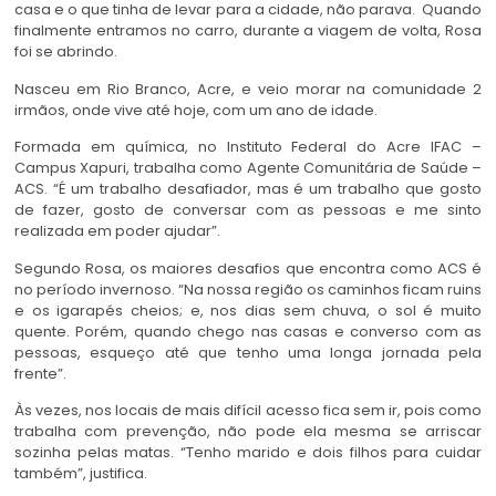
casa e o que tinha de levar para a cidade, não parava. Quando
finalmente entramos no carro, durante a viagem de volta, Rosa
foi se abrindo.
Nasceu em Rio Branco, Acre, e veio morar na comunidade 2
irmãos, onde vive até hoje, com um ano de idade.
Formada em química, no Instituto Federal do Acre IFAC –
Campus Xapuri, trabalha como Agente Comunitária de Saúde –
ACS. “É um trabalho desafiador, mas é um trabalho que gosto
de fazer, gosto de conversar com as pessoas e me sinto
realizada em poder ajudar”.
Segundo Rosa, os maiores desafios que encontra como ACS é
no período invernoso. “Na nossa região os caminhos ficam ruins
e os igarapés cheios; e, nos dias sem chuva, o sol é muito
quente. Porém, quando chego nas casas e converso com as
pessoas, esqueço até que tenho uma longa jornada pela
frente”.
Às vezes, nos locais de mais difícil acesso fica sem ir, pois como
trabalha com prevenção, não pode ela mesma se arriscar
sozinha pelas matas. “Tenho marido e dois filhos para cuidar
também”, justifica.