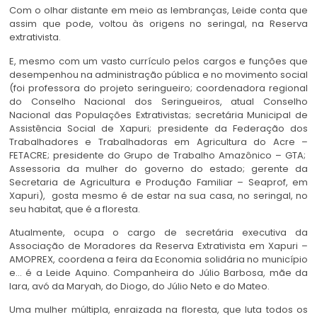
Com o olhar distante em meio as lembranças, Leide conta que
assim que pode, voltou às origens no seringal, na Reserva
extrativista.
E, mesmo com um vasto currículo pelos cargos e funções que
desempenhou na administração pública e no movimento social
(foi professora do projeto seringueiro; coordenadora regional
do Conselho Nacional dos Seringueiros, atual Conselho
Nacional das Populações Extrativistas; secretária Municipal de
Assistência Social de Xapuri; presidente da Federação dos
Trabalhadores e Trabalhadoras em Agricultura do Acre –
FETACRE; presidente do Grupo de Trabalho Amazônico – GTA;
Assessoria da mulher do governo do estado; gerente da
Secretaria de Agricultura e Produção Familiar – Seaprof, em
Xapuri), gosta mesmo é de estar na sua casa, no seringal, no
seu habitat, que é a floresta.
Atualmente, ocupa o cargo de secretária executiva da
Associação de Moradores da Reserva Extrativista em Xapuri –
AMOPREX, coordena a feira da Economia solidária no município
e… é a Leide Aquino. Companheira do Júlio Barbosa, mãe da
Iara, avó da Maryah, do Diogo, do Júlio Neto e do Mateo.
Uma mulher múltipla, enraizada na floresta, que luta todos os