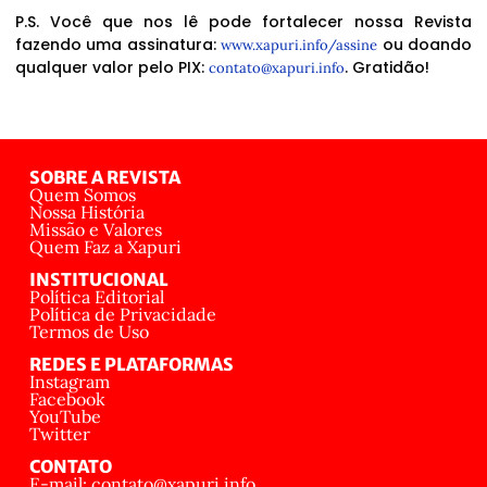
P.S. Você que nos lê pode fortalecer nossa Revista
fazendo uma assinatura:
ou doando
www.xapuri.info/assine
qualquer valor pelo PIX:
. Gratidão!
contato@xapuri.info
SOBRE A REVISTA
Quem Somos
Nossa História
Missão e Valores
Quem Faz a Xapuri
INSTITUCIONAL
Política Editorial
Política de Privacidade
Termos de Uso
REDES E PLATAFORMAS
Instagram
Facebook
YouTube
Twitter
CONTATO
E-mail: contato@xapuri.info