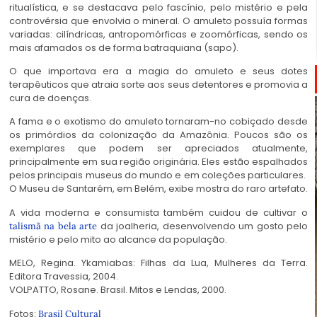
ritualística, e se destacava pelo fascínio, pelo mistério e pela
controvérsia que envolvia o mineral. O amuleto possuía formas
variadas: cilíndricas, antropomórficas e zoomórficas, sendo os
mais afamados os de forma batraquiana (sapo).
O que importava era a magia do amuleto e seus dotes
terapêuticos que atraia sorte aos seus detentores e promovia a
cura de doenças.
A fama e o exotismo do amuleto tornaram-no cobiçado desde
os primórdios da colonização da Amazônia. Poucos são os
exemplares que podem ser apreciados atualmente,
principalmente em sua região originária. Eles estão espalhados
pelos principais museus do mundo e em coleções particulares.
O Museu de Santarém, em Belém, exibe mostra do raro artefato.
A vida moderna e consumista também cuidou de cultivar o
da joalheria, desenvolvendo um gosto pelo
talismã na bela arte
mistério e pelo mito ao alcance da população.
MELO, Regina. Ykamiabas: Filhas da Lua, Mulheres da Terra.
Editora Travessia, 2004.
VOLPATTO, Rosane. Brasil. Mitos e Lendas, 2000.
Fotos:
Brasil Cultural