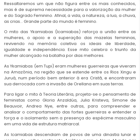
Ressaltaremos um que não figura entre os mais conhecidos,
mas é de suprema necessidade para a valorização da mulher
e do
Sagrado Feminino
. Afinal, a vida, a natureza, a lua, a chuva,
as crias… Grande parte do mundo é feminino.
O mito das Ykamiabas (Icamiabas) reforça a união entre as
mulheres, o apoio e a superação das mazelas femininas,
revivendo na memória coletiva os ideais de liberdade,
igualdade e independência. Esse mito celebra o triunfo da
mulher alcançado na batalha por dias melhores.
As Ykamiabas (em Tupi) eram mulheres guerreiras que viveram
na Amazônia, na região que se estende entre os Rios Xingu e
Juruá, num período bem anterior à era Cristã, e encontraram
sua derrocada com a invasão de Orellana em suas terras.
Para ligar o mito à Teoria Literária, projeta-se o pensamento de
feministas como Gloria Anzaldúa, Julia Kristeva, Simone de
Beauvoir, Andrea Nye, entre outras, para compreender e
analisar o comportamento das fortes guerreiras e entender a
força e o isolamento sem a presença do espécime masculino
em uma vida de estrutura matriarcal.
As Icamiabas descendiam de povos de uma dinastia lunar e