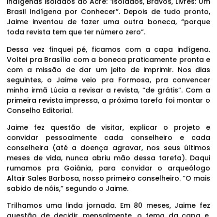
indígenas isolados do Acre: ‘Isolados, Bravos, Livres: Um
Brasil Indígena por Conhecer”. Depois de tudo pronto,
Jaime inventou de fazer uma outra boneca, “porque
toda revista tem que ter número zero”.
Dessa vez finquei pé, ficamos com a capa indígena.
Voltei pra Brasília com a boneca praticamente pronta e
com a missão de dar um jeito de imprimir. Nos dias
seguintes, o Jaime veio pra Formosa, pra convencer
minha irmã Lúcia a revisar a revista, “de grátis”. Com a
primeira revista impressa, a próxima tarefa foi montar o
Conselho Editorial.
Jaime fez questão de visitar, explicar o projeto e
convidar pessoalmente cada conselheiro e cada
conselheira (até a doença agravar, nos seus últimos
meses de vida, nunca abriu mão dessa tarefa). Daqui
rumamos pra Goiânia, para convidar o arqueólogo
Altair Sales Barbosa, nosso primeiro conselheiro. “O mais
sabido de nóis,” segundo o Jaime.
Trilhamos uma linda jornada. Em 80 meses, Jaime fez
questão de decidir, mensalmente, o tema da capa e,