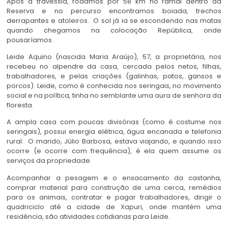
Após a travessia, rodamos por 58 km no ramal dentro da
Reserva e no percurso encontramos boiada, trechos
derrapantes e atoleiros. O sol já ia se escondendo nas matas
quando chegamos na colocação República, onde
pousaríamos.
Leide Aquino (nascida Maria Araújo), 57, a proprietária, nos
recebeu no alpendre da casa, cercada pelos netos, filhas,
trabalhadores, e pelas criações (galinhas, patos, gansos e
porcos). Leide, como é conhecida nos seringais, no movimento
social e na política, tinha no semblante uma aura de senhora da
floresta.
A ampla casa com poucas divisórias (como é costume nos
seringais), possui energia elétrica, água encanada e telefonia
rural. O marido, Júlio Barbosa, estava viajando, e quando isso
ocorre (e ocorre com frequência), é ela quem assume os
serviços da propriedade.
Acompanhar a pesagem e o ensacamento da castanha,
comprar material para construção de uma cerca, remédios
para os animais, contratar e pagar trabalhadores, dirigir o
quadriciclo até a cidade de Xapuri, onde mantém uma
residência, são atividades cotidianas para Leide.