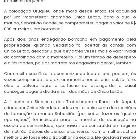
três filhos pequenos.
A colocação Uruqueu, onde mora desde então, foi adquirida
por um “marreteiro” chamado Chico Leitão, para o qual o
marido, Sebastião Conde, se comprometeu pagar o valor de R$
800 cruzeiros, em borracha.
Após dois anos entregando borracha em pagamento pela
propriedade, quando Sebastião foi acertar as contas com
Chico Leitão, descobriu que devia três vezes mais o valor inicial
ao combinado com o marreteiro. “Foi um tempo de desespero
e dificuldades, pois os marreteiros engavam a gente”, lembra.
Com muito sacrifício e economizando tudo o que podiam, às
vezes comprando só o extremamente necessário: sal, fósforo,
óleo e pólvora para o cartucho da espingarda, o casal
conseguir pagar a dívida e sair das mãos de Chico Leitão.
A filiação ao Sindicato dos Trabalhadores Rurais de Xapuri,
criado por Chico Mendes, ajudou muito, pois numa das reuniões
de formação o marido Sebastião (por saber fazer as “quatro
operações”) foi indicado para ser monitor de educação na
escola da comunidade, que havia sido construída em regime
de mutirão. Depois de pensar e conversar com a mulher, achou
melhor que fosse ela a trabalhar na escola. Ele gostava mesmo