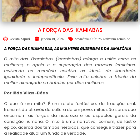
A FORÇA DAS IKAMIABAS
,
,
Revista Xapuri
janeiro 19, 2026
Amazônia
Cultura
Universo Feminino
A FORÇA DAS IKAMIABAS, AS MULHERES GUERREIRAS DA AMAZÔNIA
O mito das Ykamiabas (Icamiabas) reforça a união entre as
mulheres, o apoio e a superação das mazelas femininas,
revivendo na memória coletiva os ideais de liberdade,
igualdade e independência. Esse mito celebra o triunfo da
mulher alcançado na batalha por dias melhores.
Por Iêda Vilas-Bôas
O que é um mito? É um relato fantástico, de tradição oral,
transmitido através da cultura de um povo; mitos são seres que
encarnam as forças da natureza e os aspectos gerais da
condição humana. O mito é uma narrativa, comum, de lastro
épico, acerca dos tempos heroicos, que consegue trazer para
a realidade atual um fundo de verdade.