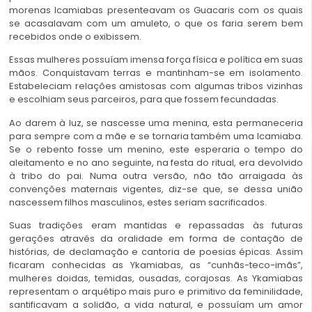
morenas Icamiabas presenteavam os Guacaris com os quais
se acasalavam com um amuleto, o que os faria serem bem
recebidos onde o exibissem.
Essas mulheres possuíam imensa força física e política em suas
mãos. Conquistavam terras e mantinham-se em isolamento.
Estabeleciam relações amistosas com algumas tribos vizinhas
e escolhiam seus parceiros, para que fossem fecundadas.
Ao darem à luz, se nascesse uma menina, esta permaneceria
para sempre com a mãe e se tornaria também uma Icamiaba.
Se o rebento fosse um menino, este esperaria o tempo do
aleitamento e no ano seguinte, na festa do ritual, era devolvido
à tribo do pai. Numa outra versão, não tão arraigada às
convenções maternais vigentes, diz-se que, se dessa união
nascessem filhos masculinos, estes seriam sacrificados.
Suas tradições eram mantidas e repassadas às futuras
gerações através da oralidade em forma de contação de
histórias, de declamação e cantoria de poesias épicas. Assim
ficaram conhecidas as Ykamiabas, as “cunhãs-teco-imãs”,
mulheres doidas, temidas, ousadas, corajosas. As Ykamiabas
representam o arquétipo mais puro e primitivo da feminilidade,
santificavam a solidão, a vida natural, e possuíam um amor