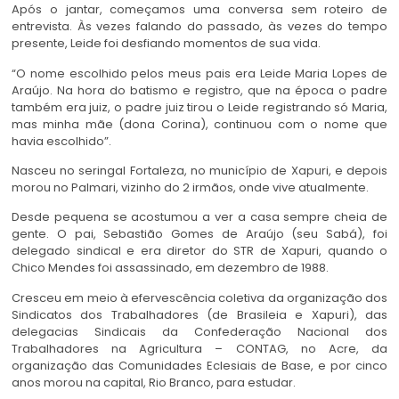
Após o jantar, começamos uma conversa sem roteiro de
entrevista. Às vezes falando do passado, às vezes do tempo
presente, Leide foi desfiando momentos de sua vida.
“O nome escolhido pelos meus pais era Leide Maria Lopes de
Araújo. Na hora do batismo e registro, que na época o padre
também era juiz, o padre juiz tirou o Leide registrando só Maria,
mas minha mãe (dona Corina), continuou com o nome que
havia escolhido”.
Nasceu no seringal Fortaleza, no município de Xapuri, e depois
morou no Palmari, vizinho do 2 irmãos, onde vive atualmente.
Desde pequena se acostumou a ver a casa sempre cheia de
gente. O pai, Sebastião Gomes de Araújo (seu Sabá), foi
delegado sindical e era diretor do STR de Xapuri, quando o
Chico Mendes foi assassinado, em dezembro de 1988.
Cresceu em meio à efervescência coletiva da organização dos
Sindicatos dos Trabalhadores (de Brasileia e Xapuri), das
delegacias Sindicais da Confederação Nacional dos
Trabalhadores na Agricultura – CONTAG, no Acre, da
organização das Comunidades Eclesiais de Base, e por cinco
anos morou na capital, Rio Branco, para estudar.