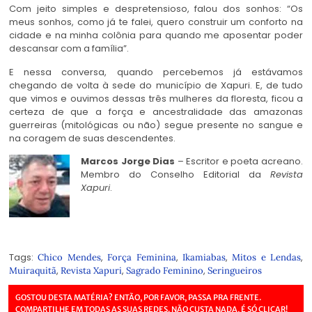
Com jeito simples e despretensioso, falou dos sonhos: “Os
meus sonhos, como já te falei, quero construir um conforto na
cidade e na minha colônia para quando me aposentar poder
descansar com a família”.
E nessa conversa, quando percebemos já estávamos
chegando de volta à sede do município de Xapuri. E, de tudo
que vimos e ouvimos dessas três mulheres da floresta, ficou a
certeza de que a força e ancestralidade das amazonas
guerreiras (mitológicas ou não) segue presente no sangue e
na coragem de suas descendentes.
Marcos Jorge Dias
– Escritor e poeta acreano.
Membro do Conselho Editorial da
Revista
Xapuri
.
Tags:
,
,
,
,
Chico Mendes
Força Feminina
Ikamiabas
Mitos e Lendas
,
,
,
Muiraquitã
Revista Xapuri
Sagrado Feminino
Seringueiros
GOSTOU DESTA MATÉRIA? ENTÃO, POR FAVOR, PASSA PRA FRENTE.
COMPARTILHE EM TODAS AS SUAS REDES. NÃO CUSTA NADA, É SÓ CLICAR!