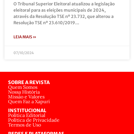
O Tribunal Superior Eleitoral atualizou a legislação
eleitoral para as eleições municipais de 2024,
através da Resolução TSE nº 23.732, que alterou a
Resolução TSE nº 23.610/2019…
LEIA MAIS »
07/10/2024
SOBRE A REVISTA
Quem Somos
Nossa História
Missão e Valores
Quem Faz a Xapuri
INSTITUCIONAL
Política Editorial
Política de Privacidade
Termos de Uso
REDES E PLATAFORMAS