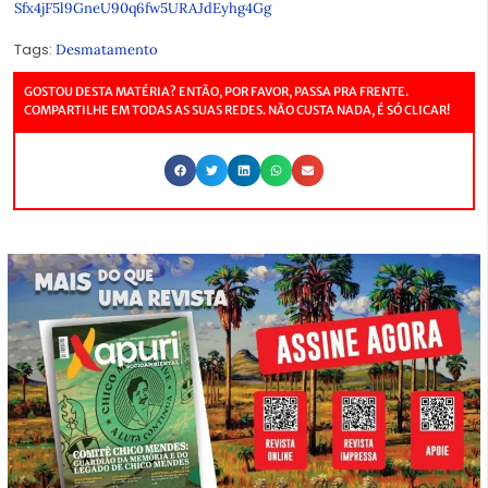
Sfx4jF5l9GneU90q6fw5URAJdEyhg4Gg
Tags:
Desmatamento
GOSTOU DESTA MATÉRIA? ENTÃO, POR FAVOR, PASSA PRA FRENTE.
COMPARTILHE EM TODAS AS SUAS REDES. NÃO CUSTA NADA, É SÓ CLICAR!