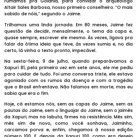
rumamos pra Goiânia, para convidar o arqueólogo
Altair Sales Barbosa, nosso primeiro conselheiro. “O mais
sabido de nóis,” segundo o Jaime.
Trilhamos uma linda jornada. Em 80 meses, Jaime fez
questão de decidir, mensalmente, o tema da capa e,
quase sempre, escrever ele mesmo. Às vezes, ligava pra
falar da ótima ideia que teve, às vezes sumia e, no dia
certo, lá vinha o texto pronto, impecável.
Na sexta-feira, 9 de julho, quando preparávamos a
Xapuri 81, pela primeira vez em sete anos, ele me pediu
para cuidar de tudo. Foi uma conversa triste, ele estava
agoniado com os rumos da doença e com a tragédia
que o Brasil enfrentava. Não falamos em morte, mas eu
sabia que era o fim.
Hoje, cá estamos nós, sem as capas do Jaime, sem as
pautas do Jaime, sem o linguajar do Jaime, sem o jaimês
da Xapuri, mas na labuta, firmes na resistência. Mês sim,
mês sim de novo, como você sonhava, Jaiminho,
carcamos porva e, enfim, chegamos à nossa edição
número 100. E, depois da Xapuri 100, como era desejo