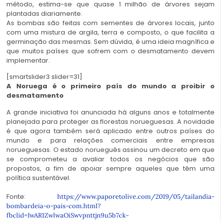
método, estima-se que quase 1 milhão de árvores sejam
plantadas diariamente.
As bombas são feitas com sementes de árvores locais, junto
com uma mistura de argila, terra e composto, o que facilita a
germinação das mesmas. Sem dúvida, é uma ideia magnífica e
que muitos países que sofrem com o desmatamento devem
implementar.
[smartslider3 slider=31]
A Noruega é o primeiro país do mundo a proibir o
desmatamento
A grande iniciativa foi anunciada há alguns anos e totalmente
planejada para proteger as florestas norueguesas. A novidade
é que agora também será aplicado entre outros países do
mundo e para relações comerciais entre empresas
norueguesas. O estado norueguês assinou um decreto em que
se comprometeu a avaliar todos os negócios que são
propostos, a fim de apoiar sempre aqueles que têm uma
política sustentável.
Fonte:
https://www.paporetolive.com/2019/05/tailandia-
bombardeia-o-pais-com.html?
fbclid=IwAR1ZwlwaOiSwvpnttjn9u5b7ck-