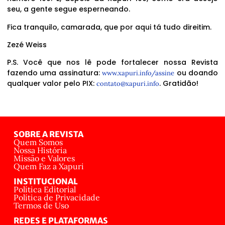
seu, a gente segue esperneando.
Fica tranquilo, camarada, que por aqui tá tudo direitim.
Zezé Weiss
P.S. Você que nos lê pode fortalecer nossa Revista
fazendo uma assinatura:
ou doando
www.xapuri.info/assine
qualquer valor pelo PIX:
. Gratidão!
contato@xapuri.info
SOBRE A REVISTA
Quem Somos
Nossa História
Missão e Valores
Quem Faz a Xapuri
INSTITUCIONAL
Política Editorial
Política de Privacidade
Termos de Uso
REDES E PLATAFORMAS