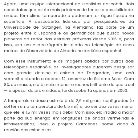
Agora, uma equipe internacional de cientistas descobriu dois
candidatos que estão mais próximos de ter essa possibilidade:
ambos têm clima temperado e poderiam ter água líquida na
superfície. A descoberta, liderada por pesquisadores da
Universidade de Gottingen, na Alemanha, faz parte de um
projeto entre a Espanha e os germânicos que busca novos
planetas ao redor das estrelas próximas desde 2016 e, para
isso, usa um espectrógrafo instalado no telescópio de cinco
metros do Observatório de Almeria, no território espanhol.
Com esse instrumento e as imagens obtidas por outros dois
telescópios espanhóis, os investigadores puderam pesquisar
com grande detalhe a estrela de Teegarden, uma anã
vermelha situada a apenas 12, anos-luz do Sistema Solar. Com
8% de massa, ela é muito menor e menos brilhante do que o sol
— e apesar da proximidade, foi descoberta apenas em 2003.
A temperatura dessa estrela é de 2,6 mil graus centígrados (o
sol tem uma temperatura de 5,5 mil) e, ao ser dez vezes menor
que ele, é 1,5 mil vezes mais débil. Com isso, ela irradia a maior
parte da sua energia em longitudes de ondas vermelhas e
infravermelhas, ideal o projeto Carmenes, nome dado à
reunião dos estudiosos.