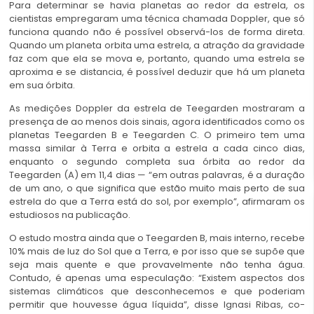
Para determinar se havia planetas ao redor da estrela, os
cientistas empregaram uma técnica chamada Doppler, que só
funciona quando não é possível observá-los de forma direta.
Quando um planeta orbita uma estrela, a atração da gravidade
faz com que ela se mova e, portanto, quando uma estrela se
aproxima e se distancia, é possível deduzir que há um planeta
em sua órbita.
As medições Doppler da estrela de Teegarden mostraram a
presença de ao menos dois sinais, agora identificados como os
planetas Teegarden B e Teegarden C. O primeiro tem uma
massa similar à Terra e orbita a estrela a cada cinco dias,
enquanto o segundo completa sua órbita ao redor da
Teegarden (A) em 11,4 dias — “em outras palavras, é a duração
de um ano, o que significa que estão muito mais perto de sua
estrela do que a Terra está do sol, por exemplo”, afirmaram os
estudiosos na publicação.
O estudo mostra ainda que o Teegarden B, mais interno, recebe
10% mais de luz do Sol que a Terra, e por isso que se supõe que
seja mais quente e que provavelmente não tenha água.
Contudo, é apenas uma especulação: “Existem aspectos dos
sistemas climáticos que desconhecemos e que poderiam
permitir que houvesse água líquida”, disse Ignasi Ribas, co-