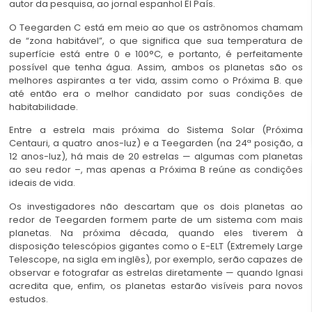
autor da pesquisa, ao jornal espanhol El País.
O Teegarden C está em meio ao que os astrônomos chamam
de “zona habitável”, o que significa que sua temperatura de
superfície está entre 0 e 100°C, e portanto, é perfeitamente
possível que tenha água. Assim, ambos os planetas são os
melhores aspirantes a ter vida, assim como o Próxima B. que
até então era o melhor candidato por suas condições de
habitabilidade.
Entre a estrela mais próxima do Sistema Solar (Próxima
Centauri, a quatro anos-luz) e a Teegarden (na 24ª posição, a
12 anos-luz), há mais de 20 estrelas — algumas com planetas
ao seu redor –, mas apenas a Próxima B reúne as condições
ideais de vida.
Os investigadores não descartam que os dois planetas ao
redor de Teegarden formem parte de um sistema com mais
planetas. Na próxima década, quando eles tiverem à
disposição telescópios gigantes como o E-ELT (Extremely Large
Telescope, na sigla em inglês), por exemplo, serão capazes de
observar e fotografar as estrelas diretamente — quando Ignasi
acredita que, enfim, os planetas estarão visíveis para novos
estudos.