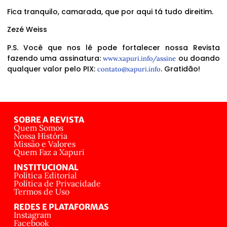
Fica tranquilo, camarada, que por aqui tá tudo direitim.
Zezé Weiss
P.S. Você que nos lê pode fortalecer nossa Revista
fazendo uma assinatura:
ou doando
www.xapuri.info/assine
qualquer valor pelo PIX:
. Gratidão!
contato@xapuri.info
SOBRE A REVISTA
Quem Somos
Nossa História
Missão e Valores
Quem Faz a Xapuri
INSTITUCIONAL
Política Editorial
Política de Privacidade
Termos de Uso
REDES E PLATAFORMAS
Instagram
Facebook