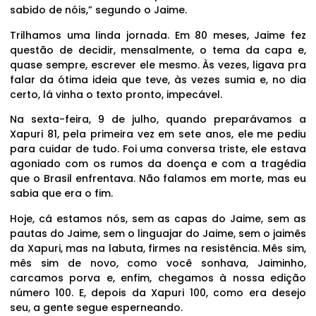
sabido de nóis,” segundo o Jaime.
Trilhamos uma linda jornada. Em 80 meses, Jaime fez
questão de decidir, mensalmente, o tema da capa e,
quase sempre, escrever ele mesmo. Às vezes, ligava pra
falar da ótima ideia que teve, às vezes sumia e, no dia
certo, lá vinha o texto pronto, impecável.
Na sexta-feira, 9 de julho, quando preparávamos a
Xapuri 81, pela primeira vez em sete anos, ele me pediu
para cuidar de tudo. Foi uma conversa triste, ele estava
agoniado com os rumos da doença e com a tragédia
que o Brasil enfrentava. Não falamos em morte, mas eu
sabia que era o fim.
Hoje, cá estamos nós, sem as capas do Jaime, sem as
pautas do Jaime, sem o linguajar do Jaime, sem o jaimês
da Xapuri, mas na labuta, firmes na resistência. Mês sim,
mês sim de novo, como você sonhava, Jaiminho,
carcamos porva e, enfim, chegamos à nossa edição
número 100. E, depois da Xapuri 100, como era desejo
seu, a gente segue esperneando.