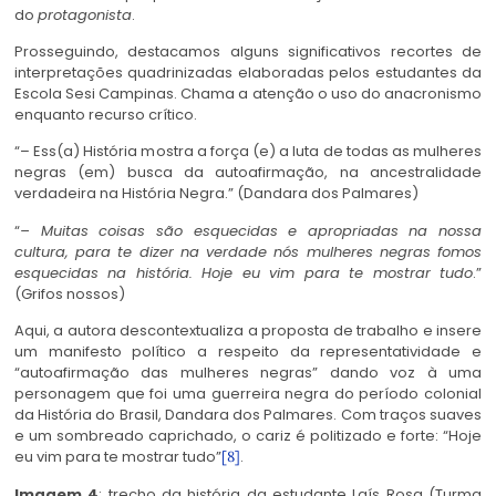
do
protagonista
.
Prosseguindo, destacamos alguns significativos recortes de
interpretações quadrinizadas elaboradas pelos estudantes da
Escola Sesi Campinas. Chama a atenção o uso do anacronismo
enquanto recurso crítico.
“– Ess(a) História mostra a força (e) a luta de todas as mulheres
negras (em) busca da autoafirmação, na ancestralidade
verdadeira na História Negra.” (Dandara dos Palmares)
“
– Muitas coisas são esquecidas e apropriadas na nossa
cultura, para te dizer na verdade nós mulheres negras fomos
esquecidas na história. Hoje eu vim para te mostrar tudo
.”
(Grifos nossos)
Aqui, a autora descontextualiza a proposta de trabalho e insere
um manifesto político a respeito da representatividade e
“autoafirmação das mulheres negras” dando voz à uma
personagem que foi uma guerreira negra do período colonial
da História do Brasil, Dandara dos Palmares. Com traços suaves
e um sombreado caprichado, o cariz é politizado e forte: “Hoje
eu vim para te mostrar tudo”
.
[8]
Imagem 4
: trecho da história da estudante Laís Rosa (Turma