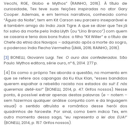
Vecchi, RGE, Globo e Mythos” (RAINHO, 2016). À título de
curiosidade, Tex teve suas feições inspiradas no ator Gary
Cooper. Ademais, e em termos narrativos, conhecido como
“Águia da Noite”, tem em Kit Carson seu parceiro inseparável e
é também amigo do índio Jack Tigre. A que se dizer que Tex já
foi salvo da morte pela índia Lilyth (ou “Lírio Branco”) com quem
se casaria e teria dois bons frutos: o filho “Kit Willer” e o título de
Chefe da etnia dos Navajos – adquirido após a morte do sogro,
o poderoso índio Flecha Vermelha (LIMA, 2016; RAINHO, 2016).
BONELLI, Giovanni Luigi.
Tex: O ouro dos confederados
. São
[3]
Paulo: Mythos editora, série ouro, nº 6, 2014. 277 p.
[4] Eis como o próprio Tex aborda a questão, no momento em
que se refere aos capangas da Ku Klux Klan, “esses bandidos
querem espalhar a rebelião racista nos estados do sul!
E nós
queremos detê-los!
” (BONELLI, 2014, p. 47. Grifos nossos). Nesse
ponto, é possível extrair apenas destas palavras (e – notem –
sem fazermos qualquer análise conjunta com e da linguagem
visual) o sentido altruísta e romântico desse herói dos
quadrinhos de faroeste. Por sinal, como bem indica Tex, em
outro momento dessa saga, “
eu represento a lei dos EUA!
”
(BONELLI, 2014, p. 157. Grifos nossos).