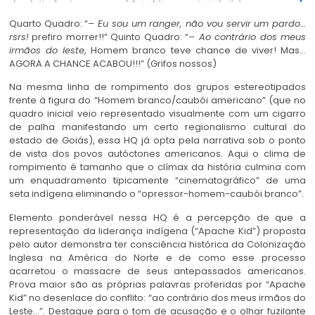
Quarto Quadro: “
– Eu sou um ranger, não vou servir um pardo…
rsrs!
prefiro morrer!!” Quinto Quadro: “
– Ao contrário dos meus
irmãos do leste
, Homem branco teve chance de viver! Mas…
AGORA A CHANCE ACABOU!!!” (Grifos nossos)
Na mesma linha de rompimento dos grupos estereotipados
frente à figura do “Homem branco/caubói americano” (que no
quadro inicial veio representado visualmente com um cigarro
de palha manifestando um certo regionalismo cultural do
estado de Goiás), essa HQ já opta pela narrativa sob o ponto
de vista dos povos autóctones americanos. Aqui o clima de
rompimento é tamanho que o clímax da história culmina com
um enquadramento tipicamente “cinematográfico” de uma
seta indígena eliminando o “opressor-homem-caubói branco”.
Elemento ponderável nessa HQ é a percepção de que a
representação da liderança indígena (“Apache Kid”) proposta
pelo autor demonstra ter consciência histórica da Colonização
Inglesa na América do Norte e de como esse processo
acarretou o massacre de seus antepassados americanos.
Prova maior são as próprias palavras proferidas por “Apache
Kid” no desenlace do conflito: “ao contrário dos meus irmãos do
Leste…”. Destaque para o tom de acusação e o olhar fuzilante