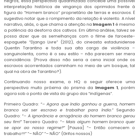
negros, essa perspectiva quadrinizada concebe uma possível
interpretação histórica de vingança dos oprimidos frente à
figura do “Homem branco” proprietário de terras e escravos. É
sugestivo notar que o rompimento da relação é violento. A nível
narrativo, aliás, o que chama a atenção na
Imagem 1
é mesmo
a potência da desforra dos cativos. Em última análise, talvez se
possa dizer que as semelhanças com o filme de faroeste-
espaguete “Django Livre” (2012), do cineasta estadunidense
Quentin Tarantino e toda sua alta carga de violência –
sanguinolenta, como é o seu estilo – não parecem ser mera
coincidência. (Prova disso não seria a cena inicial onde os
escravos acorrentados caminham no meio de um bosque, tal
qual na obra de Tarantino?).
Continuando nosso exame, a HQ a seguir oferece uma
perspectiva muito próxima do prisma da
Imagem 1
, porém
agora sob o ponto de vista do grupo dos “indígenas”.
Primeiro Quadro: “
– Agora que índio ganhou a guerra, homem
branco vai ser escravo e trabalhar para índio
.” Segundo
Quadro: “
– A ignorância e arrogância do homem branco gerou
seu fim!
” Terceiro Quadro: “
– Mais algum homem branco quer
se opor ao nosso regime?
” [Pausa] “– Então comecem o
trabalho!!!” “– NÃO” “– NÃO” (Grifos nossos)