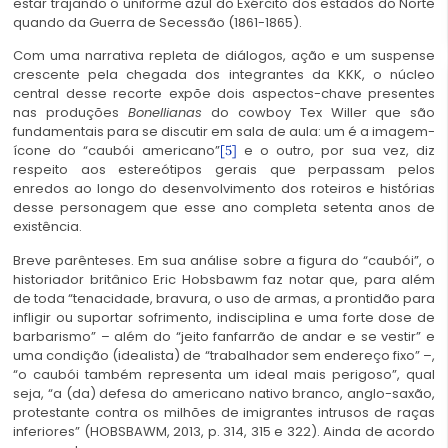
estar trajando o uniforme azul do Exército dos estados do Norte
quando da Guerra de Secessão (1861-1865).
Com uma narrativa repleta de diálogos, ação e um suspense
crescente pela chegada dos integrantes da KKK, o núcleo
central desse recorte expõe dois aspectos-chave presentes
nas produções
Bonellianas
do cowboy Tex Willer que são
fundamentais para se discutir em sala de aula: um é a imagem-
ícone do “caubói americano”
e o outro, por sua vez, diz
[5]
respeito aos estereótipos gerais que perpassam pelos
enredos ao longo do desenvolvimento dos roteiros e histórias
desse personagem que esse ano completa setenta anos de
existência.
Breve parênteses. Em sua análise sobre a figura do “caubói”, o
historiador britânico Eric Hobsbawm faz notar que, para além
de toda “tenacidade, bravura, o uso de armas, a prontidão para
infligir ou suportar sofrimento, indisciplina e uma forte dose de
barbarismo” – além do “jeito fanfarrão de andar e se vestir” e
uma condição (idealista) de “trabalhador sem endereço fixo” –,
“o caubói também representa um ideal mais perigoso”, qual
seja, “a (da) defesa do americano nativo branco, anglo-saxão,
protestante contra os milhões de imigrantes intrusos de raças
inferiores” (HOBSBAWM, 2013, p. 314, 315 e 322). Ainda de acordo