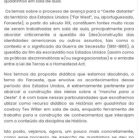
quadrinhos em sala de aula.
Os temas sobre o processo de avanço para o “Oeste distante”
do território dos Estados Unidos (“Far West”, ou, aportuguesado,
Faroeste
), a partir do século XIX, constituem fontes muito ricas
de serem trabalhadas em sala de aula, principalmente para
abordar criticamente a questão da (des)construção das
identidades americanas ou outros assuntos, tais como o
contexto e o significado da Guerra de Secessão (1861-1865), a
questão do fim da escravidão nos Estados Unidos (assim como
as práticas discriminatórias e/ou segregacionistas) e o embate
entre a Lei de Terras e o Homestead Act.
Nos termos da proposta didática que estamos discutindo, o
tema do Faroeste, que envolve os acontecimentos desse
período dos Estados Unidos, é extremamente pertinente por
abarcar a construção das ideias sobre a “
marcha para o
Oeste
”. E é com base nessas particularidades que escolhemos
utilizar como recurso didático as
Histórias em quadrinhos
do
cowboy Tex Willer em sala de aula, enquanto ferramenta de
trabalho para a construção de conhecimentos que interajam
com o conteúdo da disciplina de História.
Isto posto, vejamos, agora, um pouco mais concretamente,
como esse processo de inserção de quadrinhos se deu no