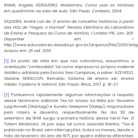
RAMA, Angela; VERGUEIRO, Waldomiro. Como usar as histórias
em quadrinhos na sala de aula.
São Paulo: Contexto, 2004.
SIQUEIRA, André Luiz de.
O ensino de conceitos históricos a partir
das HQs de “Hagar, o Horrível”. Revista Eletrônica do Laboratório
de Ensino e Pesquisa do Curso de História
, Curitiba-PR, Jan. 2011.
Disponível em: <
http://www.educadores.diaadia.pr.gov.br/arquivos/File/2010/artig
Acesso em: 25 set. 2014.
Do ponto de vista em que nos colocamos, assumimos a
[1]
orientação “conteudista” tal como expressa no próprio material
didático adotado pela Escola Sesi Campinas, a saber: AZEVEDO,
Gislane; SERIACOPI, Reinaldo.
Sistema de ensino ser: ensino
médio
. Caderno 9: história. São Paulo: Ática, 2017. p. 18-27.
Pontuemos rapidamente algumas informações a respeito
[2]
desse fenômeno editorial: Tex foi criado na Itália por Giovanni
Luigi Bonelli (Gianluigi) e Aurelio Galepinni (Galep), responsáveis
pelo roteiro e desenho, respectivamente. No dia 30 de
setembro de 1948 surgiu a primeira história desse herói
Tex: O
Totem Misterioso
. Já por aqui, tal como assinala Rainho, “Tex é
publicado no Brasil, sem interrupções, todos os meses, desde o
mês de fevereiro do ano de 1971, por quatro editoras diferentes: