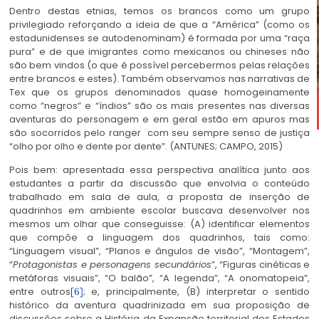
Dentro destas etnias, temos os brancos como um grupo
privilegiado reforçando a ideia de que a “América” (como os
estadunidenses se autodenominam) é formada por uma “raça
pura” e de que imigrantes como mexicanos ou chineses não
são bem vindos (o que é possível percebermos pelas relações
entre brancos e estes). Também observamos nas narrativas de
Tex que os grupos denominados quase homogeinamente
como “negros” e “índios” são os mais presentes nas diversas
aventuras do personagem e em geral estão em apuros mas
são socorridos pelo ranger com seu sempre senso de justiça
“olho por olho e dente por dente”. (ANTUNES; CAMPO, 2015)
Pois bem: apresentada essa perspectiva analítica junto aos
estudantes a partir da discussão que envolvia o conteúdo
trabalhado em sala de aula, a proposta de inserção de
quadrinhos em ambiente escolar buscava desenvolver nos
mesmos um olhar que conseguisse: (A) identificar elementos
que compõe a linguagem dos quadrinhos, tais como:
“Linguagem visual”, “Planos e ângulos de visão”, “Montagem”,
“
Protagonistas e personagens secundários
”, “Figuras cinéticas e
metáforas visuais”, “O balão”, “A legenda”, “A onomatopeia”,
entre outros
; e, principalmente, (B) interpretar o sentido
[6]
histórico da aventura quadrinizada em sua proposição de
discussões sobre a História da Expansão territorial dos Estados