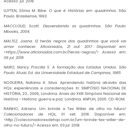
Acesso: jul. 2018.
LUYTEN, Sônia M. Bibe.
O que é Histórias em quadrinhos
. São
Paulo: Brasiliense, 1993.
MACCLOUD, Scott. Desvendando os quadrinhos.
São Paulo:
Mbooks, 2004.
MALTEZ, Joana. 12 heróis negros dos quadrinhos que você vai
amar conhecer. Aficionados
, 21 out. 2017. Disponível em:
<https://www.aficionados.com.br/herois-negros/> Acesso em:
06 jul. 2018.
NARO, Nancy Priscilla S. A formação dos Estados Unidos.
São
Paulo: Atual; Ed. da Universidade Estadual de Campinas, 1985.
NOGUEIRA, Natania A. Silva. Aprendendo história através das
HQs: experiências e considerações. In: SIMPÓSIO NACIONAL DE
HISTÓRIA, 23., 2005, Londrina. Anais do XXIII Simpósio Nacional de
História – História: guerra e paz. Londrina: ANPUH, 2005. CD-ROM.
RAINHO, Adriano. Um brinde a Tex Willer de olho no futuro!
Colecionadores de HQs
, 01 set. 2016. Disponível em:
<http://colecionadoresdehqs.com.br/um-brinde-tex-willer-de-
olho-no-futuro/> Acesso em: 03 jul. 2018.