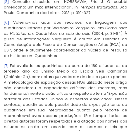
Conceito discutido em HOBSBAWM, Eric J. O caubói
[5]
americano: um mito internacional?, in:
Tempos fraturados
. São
Paulo: Companhia das Letras, 2013. p. 310-327.
Valemo-nos aqui dos recursos de linguagem aos
[6]
quadrinhos listados por Waldomiro Vergueiro, em
Como usar
as Histórias em Quadrinhos na sala de aula
(2004, p. 31-64). À
guisa de informações: Vergueiro é doutor em Ciências da
Comunicação pela Escola de Comunicações e Artes (ECA) da
USP, onde é atualmente coordenador do Núcleo de Pesquisa
de Histórias em Quadrinhos.
Foi avaliado os quadrinhos de cerca de 180 estudantes do
[7]
terceiro ano do Ensino Médio da Escola Sesi Campinas
(Goiânia-Go), com notas que variaram de dois a quatro pontos.
A metodologia de exposição dessas HQs utilizada neste artigo
não considerou a capacidade artística dos mesmos, mas
fundamentalmente a visão crítica a respeito do tema “Expansão
territorial dos Estados Unidos e aspectos envolvidos”. Nesse
contexto, decidimos pela possibilidade de exposição tanto de
quadrinhos em sua integralidade quanto pelo recorte de
momentos-chaves dessas produções. (Em tempo: todos os
direitos autorais foram respeitados e a citação dos nomes dos
estudantes estão em acordo com as normas e leis que