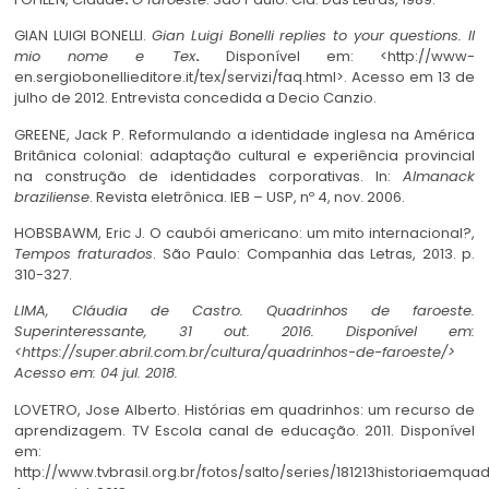
GIAN LUIGI BONELLI.
Gian Luigi Bonelli replies to your questions.
Il
mio nome e Tex
.
Disponível em: <http://www-
en.sergiobonellieditore.it/tex/servizi/faq.html>. Acesso em 13 de
julho de 2012. Entrevista concedida a Decio Canzio.
GREENE, Jack P. Reformulando a identidade inglesa na América
Britânica colonial: adaptação cultural e experiência provincial
na construção de identidades corporativas. In:
Almanack
braziliense
. Revista eletrônica. IEB – USP, nº 4, nov. 2006.
HOBSBAWM, Eric J. O caubói americano: um mito internacional?,
Tempos fraturados
. São Paulo: Companhia das Letras, 2013. p.
310-327.
LIMA, Cláudia de Castro. Quadrinhos de faroeste.
Superinteressante
, 31 out. 2016. Disponível em:
<https://super.abril.com.br/cultura/quadrinhos-de-faroeste/>
Acesso em: 04 jul. 2018.
LOVETRO, Jose Alberto. Histórias em quadrinhos: um recurso de
aprendizagem. TV Escola canal de educação. 2011. Disponível
em:
http://www.tvbrasil.org.br/fotos/salto/series/181213historiaemqua