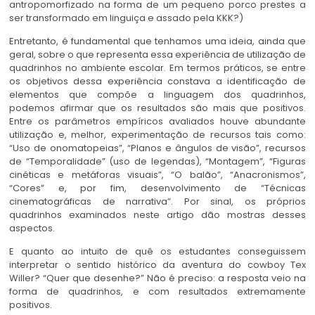
antropomorfizado na forma de um pequeno porco prestes a
ser transformado em linguiça e assado pela KKK?)
Entretanto, é fundamental que tenhamos uma ideia, ainda que
geral, sobre o que representa essa experiência de utilização de
quadrinhos no ambiente escolar. Em termos práticos, se entre
os objetivos dessa experiência constava a identificação de
elementos que compõe a linguagem dos quadrinhos,
podemos afirmar que os resultados são mais que positivos.
Entre os parâmetros empíricos avaliados houve abundante
utilização e, melhor, experimentação de recursos tais como:
“Uso de onomatopeias”, “Planos e ângulos de visão”, recursos
de “Temporalidade” (uso de legendas), “Montagem”, “Figuras
cinéticas e metáforas visuais”, “O balão”, “Anacronismos”,
“Cores” e, por fim, desenvolvimento de “Técnicas
cinematográficas de narrativa”. Por sinal, os próprios
quadrinhos examinados neste artigo dão mostras desses
aspectos.
E quanto ao intuito de quê os estudantes conseguissem
interpretar o sentido histórico da aventura do cowboy Tex
Willer? “Quer que desenhe?” Não é preciso: a resposta veio na
forma de quadrinhos, e com resultados extremamente
positivos.