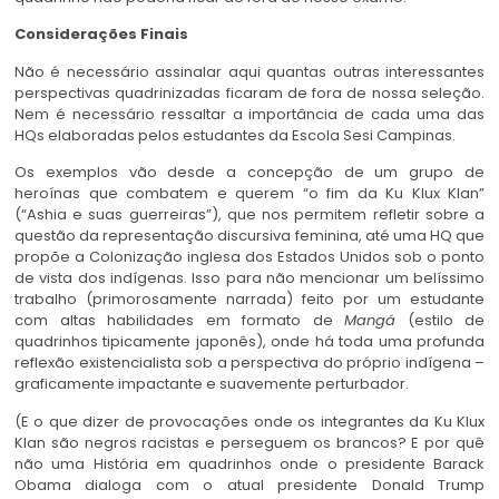
Considerações Finais
Não é necessário assinalar aqui quantas outras interessantes
perspectivas quadrinizadas ficaram de fora de nossa seleção.
Nem é necessário ressaltar a importância de cada uma das
HQs elaboradas pelos estudantes da Escola Sesi Campinas.
Os exemplos vão desde a concepção de um grupo de
heroínas que combatem e querem “o fim da Ku Klux Klan”
(“Ashia e suas guerreiras”), que nos permitem refletir sobre a
questão da representação discursiva feminina, até uma HQ que
propõe a Colonização inglesa dos Estados Unidos sob o ponto
de vista dos indígenas. Isso para não mencionar um belíssimo
trabalho (primorosamente narrada) feito por um estudante
com altas habilidades em formato de
Mangá
(estilo de
quadrinhos tipicamente japonês), onde há toda uma profunda
reflexão existencialista sob a perspectiva do próprio indígena –
graficamente impactante e suavemente perturbador.
(E o que dizer de provocações onde os integrantes da Ku Klux
Klan são negros racistas e perseguem os brancos? E por quê
não uma História em quadrinhos onde o presidente Barack
Obama dialoga com o atual presidente Donald Trump