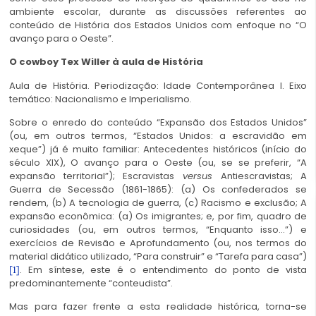
ambiente escolar, durante as discussões referentes ao
conteúdo de História dos Estados Unidos com enfoque no “O
avanço para o Oeste”.
O cowboy Tex Willer à aula de História
Aula de História. Periodização: Idade Contemporânea I. Eixo
temático: Nacionalismo e Imperialismo.
Sobre o enredo do conteúdo “Expansão dos Estados Unidos”
(ou, em outros termos, “Estados Unidos: a escravidão em
xeque”) já é muito familiar: Antecedentes históricos (início do
século XIX), O avanço para o Oeste (ou, se se preferir, “A
expansão territorial”); Escravistas
versus
Antiescravistas; A
Guerra de Secessão (1861-1865): (a) Os confederados se
rendem, (b) A tecnologia de guerra, (c) Racismo e exclusão; A
expansão econômica: (a) Os imigrantes; e, por fim, quadro de
curiosidades (ou, em outros termos, “Enquanto isso…”) e
exercícios de Revisão e Aprofundamento (ou, nos termos do
material didático utilizado, “Para construir” e “Tarefa para casa”)
. Em síntese, este é o entendimento do ponto de vista
[1]
predominantemente “conteudista”.
Mas para fazer frente a esta realidade histórica, torna-se