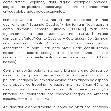
conteudistas”. Vejamos, aqui, alguns exemplos práticos,
seguidos de possíveis observações sobre as perspectivas
críticas elaboradas pelos estudantes.
Primeiro Quadro: “–
Eles
nos tiraram de nosso lar. Nos
acorrentaram.” Segundo Quadro: “– Nos feriram. Nos trataram
como animais.” Terceiro Quadro: [LEGENDA] “Mas não
aguentamos mais isso.” Quarto Quadro: [LEGENDA] “Unidos
somos mais fortes!” Quinto Quadro: “–
Os brancos
não irão mais
nos aprisionar.” Sexto Quadro: “– Somos livres agora.
Acharemos um bom lugar para viver. Onde construiremos
nosso lar e nossas crianças irão crescer felizes.” Sétimo
Quadro: “– Finalmente estamos em casa agora.” (Grifos
nossos)
Com uma opção pelo tom preto e branco e uma técnica de
desenho com proporções e formatos aos quadrinhos com
poucas variações (quem sabe devido às limitações de espaço
da proposta de trabalho), a autora imprimiu à sua HQ uma
dinâmica visual marcante e postura crítica frente à condição
histórica de exploração dos escravos negros na América
supostamente
do século XIX.
Ao abordar essencialmente o ponto de vista dos escravos