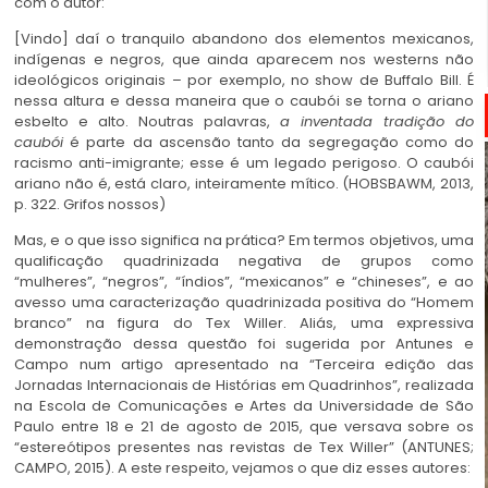
com o autor:
[Vindo] daí o tranquilo abandono dos elementos mexicanos,
indígenas e negros, que ainda aparecem nos westerns não
ideológicos originais – por exemplo, no show de Buffalo Bill. É
nessa altura e dessa maneira que o caubói se torna o ariano
esbelto e alto. Noutras palavras,
a inventada tradição do
caubói
é parte da ascensão tanto da segregação como do
racismo anti-imigrante; esse é um legado perigoso. O caubói
ariano não é, está claro, inteiramente mítico. (HOBSBAWM, 2013,
p. 322. Grifos nossos)
Mas, e o que isso significa na prática? Em termos objetivos, uma
qualificação quadrinizada negativa de grupos como
“mulheres”, “negros”, “índios”, “mexicanos” e “chineses”, e ao
avesso uma caracterização quadrinizada positiva do “Homem
branco” na figura do Tex Willer. Aliás, uma expressiva
demonstração dessa questão foi sugerida por Antunes e
Campo num artigo apresentado na “Terceira edição das
Jornadas Internacionais de Histórias em Quadrinhos”, realizada
na Escola de Comunicações e Artes da Universidade de São
Paulo entre 18 e 21 de agosto de 2015, que versava sobre os
“estereótipos presentes nas revistas de Tex Willer” (ANTUNES;
CAMPO, 2015). A este respeito, vejamos o que diz esses autores: