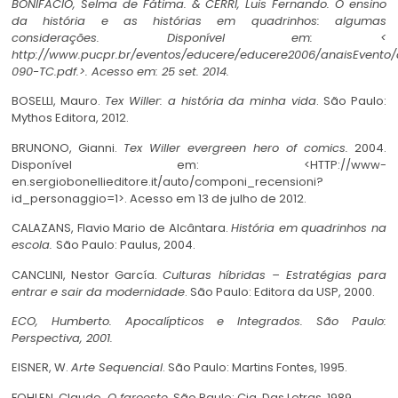
BONIFÁCIO, Selma de Fátima. & CERRI, Luis Fernando. O ensino
da história e as histórias em quadrinhos: algumas
considerações.
Disponível em: <
http://www.pucpr.br/eventos/educere/educere2006/anaisEvento/
090-TC.pdf
.>. Acesso em: 25 set. 2014.
BOSELLI, Mauro.
Tex Willer: a história da minha vida
. São Paulo:
Mythos Editora, 2012.
BRUNONO, Gianni.
Tex Willer evergreen hero of comics.
2004.
Disponível em: <HTTP://www-
en.sergiobonellieditore.it/auto/componi_recensioni?
id_personaggio=1>. Acesso em 13 de julho de 2012.
CALAZANS, Flavio Mario de Alcântara.
História em quadrinhos na
escola.
São Paulo: Paulus, 2004.
CANCLINI, Nestor García.
Culturas híbridas – Estratégias para
entrar e sair da modernidade
. São Paulo: Editora da USP, 2000.
ECO, Humberto. Apocalípticos e Integrados.
São Paulo:
Perspectiva, 2001.
EISNER, W.
Arte Sequencial
. São Paulo: Martins Fontes, 1995.
FOHLEN, Claude
.
O faroeste
. São Paulo: Cia. Das Letras, 1989.