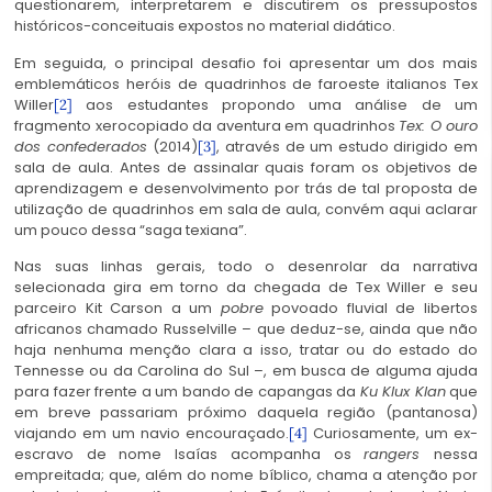
questionarem, interpretarem e discutirem os pressupostos
históricos-conceituais expostos no material didático.
Em seguida, o principal desafio foi apresentar um dos mais
emblemáticos heróis de quadrinhos de faroeste italianos Tex
Willer
aos estudantes propondo uma análise de um
[2]
fragmento xerocopiado da aventura em quadrinhos
Tex: O ouro
dos confederados
(2014)
, através de um estudo dirigido em
[3]
sala de aula. Antes de assinalar quais foram os objetivos de
aprendizagem e desenvolvimento por trás de tal proposta de
utilização de quadrinhos em sala de aula, convém aqui aclarar
um pouco dessa “saga texiana”.
Nas suas linhas gerais, todo o desenrolar da narrativa
selecionada gira em torno da chegada de Tex Willer e seu
parceiro Kit Carson a um
pobre
povoado fluvial de libertos
africanos chamado Russelville – que deduz-se, ainda que não
haja nenhuma menção clara a isso, tratar ou do estado do
Tennesse ou da Carolina do Sul –, em busca de alguma ajuda
para fazer frente a um bando de capangas da
Ku Klux Klan
que
em breve passariam próximo daquela região (pantanosa)
viajando em um navio encouraçado.
Curiosamente, um ex-
[4]
escravo de nome Isaías acompanha os
rangers
nessa
empreitada; que, além do nome bíblico, chama a atenção por