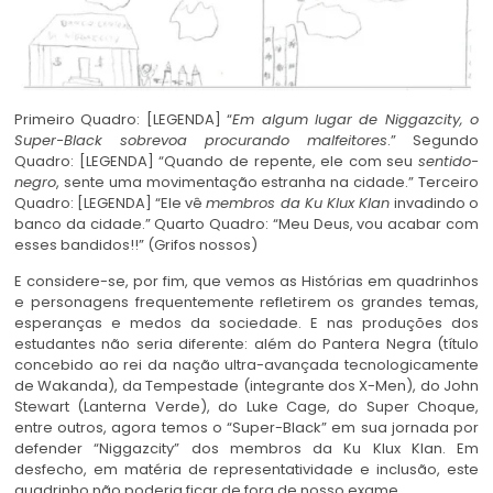
Primeiro Quadro: [LEGENDA] “
Em algum lugar de Niggazcity, o
Super-Black sobrevoa procurando malfeitores
.” Segundo
Quadro: [LEGENDA] “Quando de repente, ele com seu
sentido-
negro
, sente uma movimentação estranha na cidade.” Terceiro
Quadro: [LEGENDA] “Ele vê
membros da Ku Klux Klan
invadindo o
banco da cidade.” Quarto Quadro: “Meu Deus, vou acabar com
esses bandidos!!” (Grifos nossos)
E considere-se, por fim, que vemos as Histórias em quadrinhos
e personagens frequentemente refletirem os grandes temas,
esperanças e medos da sociedade. E nas produções dos
estudantes não seria diferente: além do Pantera Negra (título
concebido ao rei da nação ultra-avançada tecnologicamente
de Wakanda), da Tempestade (integrante dos X-Men), do John
Stewart (Lanterna Verde), do Luke Cage, do Super Choque,
entre outros, agora temos o “Super-Black” em sua jornada por
defender “Niggazcity” dos membros da Ku Klux Klan. Em
desfecho, em matéria de representatividade e inclusão, este
quadrinho não poderia ficar de fora de nosso exame.