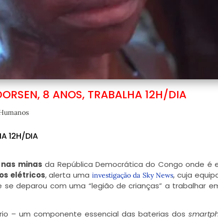
DORSEN, 8 ANOS, TRABALHA 12H/DIA
s Humanos
A 12H/DIA
 nas minas
da República Democrática do Congo onde é e
os elétricos
, alerta uma
, cuja equipa
investigação da Sky News
e se deparou com uma “legião de crianças” a trabalhar e
io – um componente essencial das baterias dos
smartp