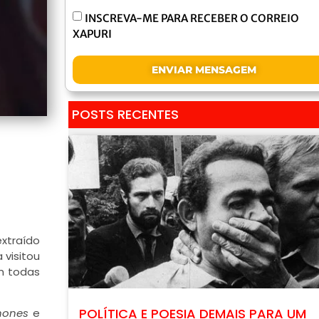
INSCREVA-ME PARA RECEBER O CORREIO
XAPURI
ENVIAR MENSAGEM
POSTS RECENTES
xtraído
 visitou
m todas
POLÍTICA E POESIA DEMAIS PARA UM
hones
e