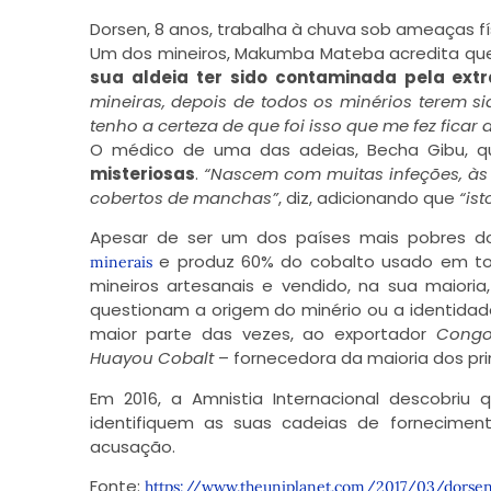
Dorsen, 8 anos, trabalha à chuva sob ameaças fí
Um dos mineiros, Makumba Mateba acredita qu
sua aldeia ter sido contaminada pela ext
mineiras, depois de todos os minérios terem si
tenho a certeza de que foi isso que me fez ficar 
O médico de uma das adeias, Becha Gibu, 
misteriosas
.
“Nascem com muitas infeções, às 
cobertos de manchas”
, diz, adicionando que
“is
Apesar de ser um dos países mais pobres 
e produz 60% do cobalto usado em to
minerais
mineiros artesanais e vendido, na sua maiori
questionam a origem do minério ou a identidad
maior parte das vezes, ao exportador
Congo
Huayou Cobalt
– fornecedora da maioria dos pri
Em 2016, a Amnistia Internacional descobriu
identifiquem as suas cadeias de forneciment
acusação.
Fonte:
https://www.theuniplanet.com/2017/03/dorsen