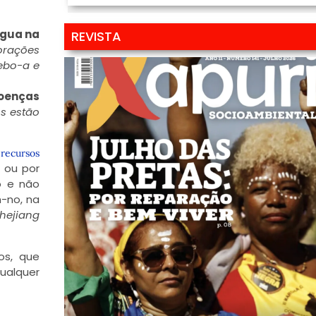
água na
REVISTA
orações
ebo-a e
oenças
s estão
recursos
 ou por
o e não
-no, na
hejiang
os, que
ualquer