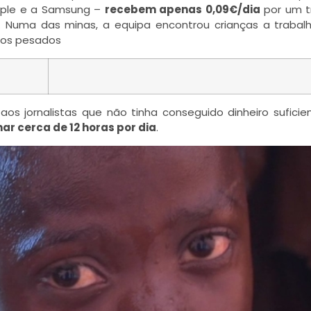
pple e a Samsung –
recebem apenas 0,09€/dia
por um t
. Numa das minas, a equipa encontrou crianças a trabal
cos pesados
 aos jornalistas que não tinha conseguido dinheiro suficie
ar cerca de 12 horas por dia
.