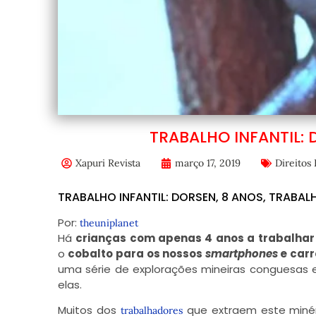
TRABALHO INFANTIL: 
Xapuri Revista
março 17, 2019
Direito
TRABALHO INFANTIL: DORSEN, 8 ANOS, TRABALH
Por:
theuniplanet
H
á
crianças com apenas 4 anos a trabalhar
o
cobalto para os nossos
smartphones
e carr
uma série de explorações mineiras conguesas 
elas.
Muitos dos
que extraem este minér
trabalhadores