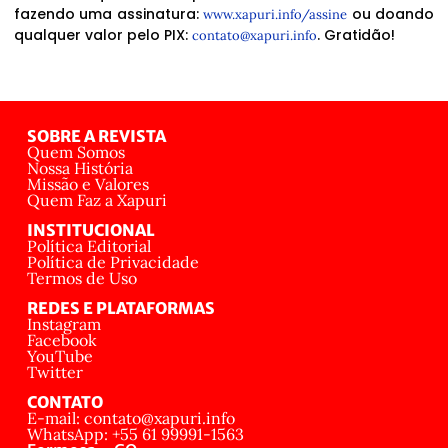
fazendo uma assinatura:
ou doando
www.xapuri.info/assine
qualquer valor pelo PIX:
. Gratidão!
contato@xapuri.info
SOBRE A REVISTA
Quem Somos
Nossa História
Missão e Valores
Quem Faz a Xapuri
INSTITUCIONAL
Política Editorial
Política de Privacidade
Termos de Uso
REDES E PLATAFORMAS
Instagram
Facebook
YouTube
Twitter
CONTATO
E-mail: contato@xapuri.info
WhatsApp: +55 61 99991-1563