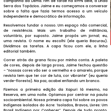
campanha da Dilma. Fim de tarde na RPPN dele, a Linda
Serra dos Topázios. Jaime e eu começamos a conversar
sobre a falta que fazia termos acesso a um veículo
independente e democrático de informação.
Resolvemos fundar o nosso. Um espaço não comercial,
de resistência. Mais um trabalho de militância,
voluntário, por suposto. Jaime propôs um jornal; eu,
uma revista. O nome eu escolhi (ele queria Bacurau).
Dividimos as tarefas. A capa ficou com ele, a linha
editorial também.
Correr atrás da grana ficou por minha conta. A paleta
de cores, depois de larga prosa, Jaime fechou questão
– “nossas cores vão ser o vermelho e o amarelo, porque
revista tem que ter cor de luta, cor vibrante” (eu queria
verde-floresta). Na paz, acabei enfiando um branco.
Fizemos a primeira edição da Xapuri lá mesmo, na
Reserva, em uma noite. Optamos por centrar na pauta
socioambiental. Nossa primeira capa foi sobre os povos
indígenas isolados do Acre: ‘Isolados, Bravos, Livres: Um
Brasil Indígena por Conhecer”. Depois de tudo pronto,