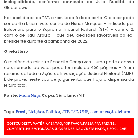
inelegibilidade, conforme apuração de Julia Duailibi, da
Globonews.
Nos bastidores do TSE, o resultado é dado certo. O placar pode
ser de 6 a 1, com voto contra de Nunes Marques – indicado por
Bolsonaro para o Supremo Tribunal Federal (STF) – ou 5 a 2,
com o de Raul Araújo – que deu decisões favoráveis ao ex-
presidente durante a campanha de 2022.
O relatório
O relatório do ministro Benedito Gonçalves – uma parte extensa
que, somada ao voto, pode ter mais de 400 páginas – é um
resumo de toda a Ação de Investigação Judicial Eleitoral (AIJE).
É de praxe, neste tipo de julgamento, que haja a dispensa da
leitura total.
Fonte:
Capa:
Sério Lima/AFP
Mídia Ninja
Tags:
,
,
,
,
,
,
,
Brasil
Eleições
Política
STF
TSE
UNE
comunicação
leitura
GOSTOU DESTA MATÉRIA? ENTÃO, POR FAVOR, PASSA PRA FRENTE.
COMPARTILHE EM TODAS AS SUAS REDES. NÃO CUSTA NADA, É SÓ CLICAR!