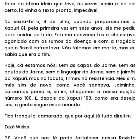
falar da ótima ideia que teve, às vezes sumia e, no dia
certo, lá vinha o texto pronto, impecável.
Na sexta-feira, 9 de julho, quando preparávamos a
Xapuri 81, pela primeira vez em sete anos, ele me pediu
para cuidar de tudo. Foi uma conversa triste, ele estava
agoniado com os rumos da doença e com a tragédia
que o Brasil enfrentava. Não falamos em morte, mas eu
sabia que era o fim.
Hoje, cá estamos nós, sem as capas do Jaime, sem as
pautas do Jaime, sem o linguajar do Jaime, sem o jaimês
da Xapuri, mas na labuta, firmes na resistência. Mês sim,
mês sim de novo, como você sonhava, Jaiminho,
carcamos porva e, enfim, chegamos à nossa edição
número 100. E, depois da Xapuri 100, como era desejo
seu, a gente segue esperneando.
Fica tranquilo, camarada, que por aqui tá tudo direitim.
Zezé Weiss
P.S. Você que nos lê pode fortalecer nossa Revista