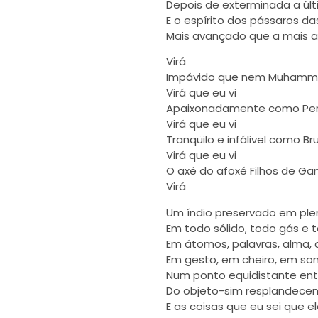
Depois de exterminada a úl
E o espírito dos pássaros d
Mais avançado que a mais 
Virá
Impávido que nem Muhamma
Virá que eu vi
Apaixonadamente como Per
Virá que eu vi
Tranqüilo e infálivel como Br
Virá que eu vi
O axé do afoxé Filhos de Ga
Virá
Um índio preservado em plen
Em todo sólido, todo gás e t
Em átomos, palavras, alma, 
Em gesto, em cheiro, em so
Num ponto equidistante entr
Do objeto-sim resplandecen
E as coisas que eu sei que el