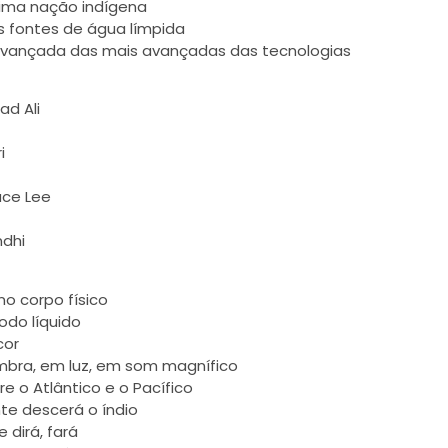
tima nação indígena
as fontes de água límpida
avançada das mais avançadas das tecnologias
d Ali
i
uce Lee
ndhi
o corpo físico
odo líquido
cor
mbra, em luz, em som magnífico
e o Atlântico e o Pacífico
te descerá o índio
e dirá, fará