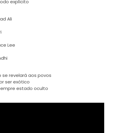
odo explícito
d Ali
i
uce Lee
ndhi
 se revelará aos povos
r ser exótico
 sempre estado oculto