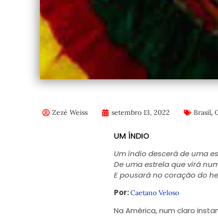
,
Zezé Weiss
setembro 13, 2022
Brasil
C
UM ÍNDIO
Um índio descerá de uma est
De uma estrela que virá nu
E pousará no coração do he
Por:
Caetano Veloso
Na América, num claro insta