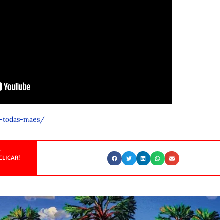
de-todas-maes/
.
CLICAR!