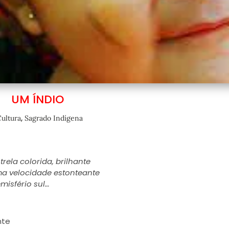
UM ÍNDIO
,
ultura
Sagrado Indígena
rela colorida, brilhante
ma velocidade estonteante
misfério sul…
nte