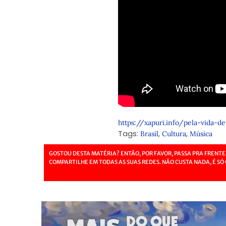
https://xapuri.info/pela-vida-
Tags:
,
,
Brasil
Cultura
Música
GOSTOU DESTA MATÉRIA? ENTÃO, POR FAVOR, PASSA PRA FRENTE
COMPARTILHE EM TODAS AS SUAS REDES. NÃO CUSTA NADA, É SÓ 