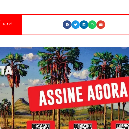
.
CLICAR!