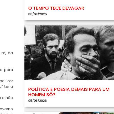
O TEMPO TECE DEVAGAR
06/08/2026
mum, da
so para
mo. Por
” teria
POLÍTICA E POESIA DEMAIS PARA UM
HOMEM SÓ?
o e não
05/08/2026
governo