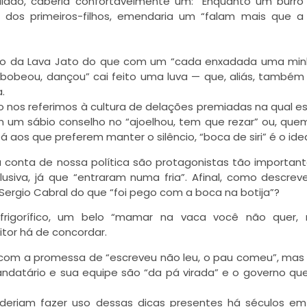
lado, caberia confortavelmente um: “Enquanto um burro 
 dos primeiros-filhos, emendaria um “falam mais que a
lho da Lava Jato do que com um “cada enxadada uma mi
bobeou, dançou” cai feito uma luva — que, aliás, també
.
 nos referimos à cultura de delações premiadas na qual 
am um sábio conselho no “ajoelhou, tem que rezar” ou, que
aos que preferem manter o silêncio, “boca de siri” é o idea
conta de nossa política são protagonistas tão importan
siva, já que “entraram numa fria”. Afinal, como descrev
ergio Cabral do que “foi pego com a boca na botija”?
rigorífico, um belo “mamar na vaca você não quer, 
itor há de concordar.
u com a promessa de “escreveu não leu, o pau comeu”, mas
andatário e sua equipe são “da pá virada” e o governo qu
poderiam fazer uso dessas dicas presentes há séculos e