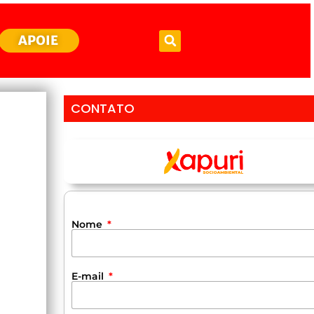
APOIE
CONTATO
Nome
E-mail