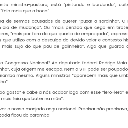
nte ministra-pastora, está “pintando e bordando”, coi
“fala mais que a boca”.
 de sermos acusados de querer “puxar a sardinha”. O 
 dia de mudança”. Ou “mais perdido que cego em tirote
dores, “mais por fora do que quarto de empregada”, expres
 que utilizo com a desculpa do devido valor e contexto his
á mais sujo do que pau de galinheiro”. Algo que guarda
o Congresso Nacional? Ao deputado federal Rodrigo Maia
inho”, cuja origem me escapa. Nem o STF pode ser poupado, 
 caramba mesmo. Alguns ministros “aparecem mais que um
nho”.
bo gosta” e cabe a nós acabar logo com esse “lero-lero” e 
á mais feia que bater na mãe”.
ar o nosso manjado angu nacional. Precisar não precisava,
 toda ficou do caramba