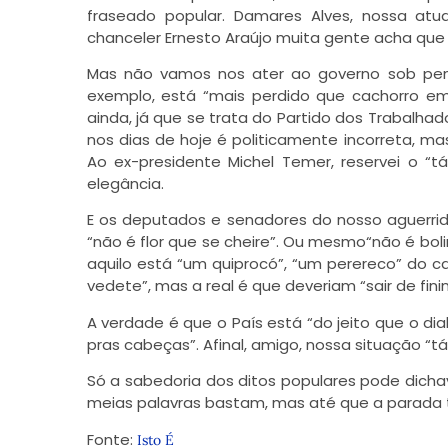
fraseado popular. Damares Alves, nossa atua
chanceler Ernesto Araújo muita gente acha que 
Mas não vamos nos ater ao governo sob pena
exemplo, está “mais perdido que cachorro em
ainda, já que se trata do Partido dos Trabalha
nos dias de hoje é politicamente incorreta, mas
Ao ex-presidente Michel Temer, reservei o “t
elegância.
E os deputados e senadores do nosso aguerrid
“não é flor que se cheire”. Ou mesmo“não é bol
aquilo está “um quiprocó”, “um perereco” do
vedete”, mas a real é que deveriam “sair de fini
A verdade é que o País está “do jeito que o dia
pras cabeças”. Afinal, amigo, nossa situação “t
Só a sabedoria dos ditos populares pode dichav
meias palavras bastam, mas até que a parada
Fonte:
Isto É