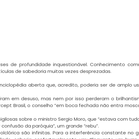
rases de profundidade inquestionável. Conhecimento co
otículas de sabedoria muitas vezes desprezadas.
ciclopédia aberta que, acredito, poderia ser de amplo u
ram em desuso, mas nem por isso perderam o brilhantis
cept Brasil, o conselho “em boca fechada não entra mosca
sigilosas sobre o ministro Sergio Moro, que “estava com tud
r confusão da paróquia”, um grande “rebu”.
folclórica são infinitas. Para a interferência constante no 