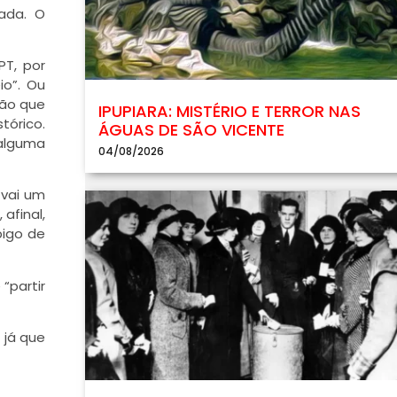
tada. O
PT, por
io”. Ou
são que
IPUPIARA: MISTÉRIO E TERROR NAS
tórico.
ÁGUAS DE SÃO VICENTE
 alguma
04/08/2026
 vai um
afinal,
bigo de
“partir
 já que