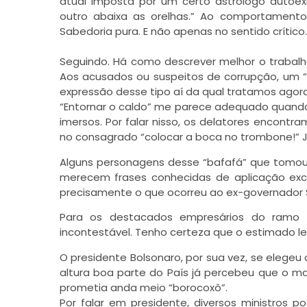
atual imposta por um certo astrólogo autoexi
outro abaixa as orelhas.” Ao comportamento
Sabedoria pura. E não apenas no sentido crítico.
Seguindo. Há como descrever melhor o traba
Aos acusados ou suspeitos de corrupção, um “
expressão desse tipo aí da qual tratamos agora
“Entornar o caldo” me parece adequado quando
imersos. Por falar nisso, os delatores encontr
no consagrado “colocar a boca no trombone!” Já 
Alguns personagens desse “bafafá” que tomou 
merecem frases conhecidas de aplicação exclu
precisamente o que ocorreu ao ex-governador S
Para os destacados empresários do ramo f
incontestável. Tenho certeza que o estimado le
O presidente Bolsonaro, por sua vez, se elege
altura boa parte do País já percebeu que o m
prometia anda meio “borocoxô”.
Por falar em presidente, diversos ministros 