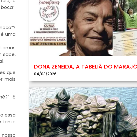
fala, o
 boca”.
nhoca”?
m é uma
estamos
m sabe,
l.
DONA ZENEIDA, A TABELIÃ DO MARAJ
tes que
04/08/2026
er mais
né?” é
 a essa
e tanto
m nosso