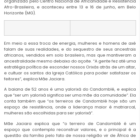
organizado pelo Centro Nacional de Africanidade e Resistência
Afro-Brasileira, e aconteceu entre 13 e 16 de junho, em Belo
Horizonte (MG).
Em meio a essa troca de energia, mulheres e homens de axé
falam de suas realidades, e do sequestro de seus ancestrais
africanos, vendidos em solo brasileiro, mas que mantiveram a
ancestralidade mesmo debaixo do açoite. “A gente fez até uma
estratégia política de esconder nossos Orixás atrás de um altar,
e cultuar os santos da Igreja Católica para poder satisfazer os
feitores”, explica Mãe Jaciara.
A baiana de 52 anos é uma yalorixá do Candomblé, e explica
que “ser um yalorixá significa ser uma mãe da comunidade”. Ela
conta também que “os terreiros de Candomblé hoje são um
espaço de resistência, onde a liderança maior é matriarcal,
mulheres são escolhidas para ser yalorixá”.
Mãe Jaciara explica que “o terreiro de Candomblé é um
espaço que contempla reconstruir valores, e o principal é a
questão da família pelo fato de nossa religião vir de África de