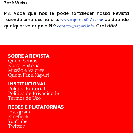
Zezé Weiss
P.S. Você que nos lê pode fortalecer nossa Revista
fazendo uma assinatura:
ou doando
www.xapuri.info/assine
qualquer valor pelo PIX:
. Gratidão!
contato@xapuri.info
SOBRE A REVISTA
Quem Somos
Nossa História
Missão e Valores
Quem Faz a Xapuri
INSTITUCIONAL
Política Editorial
Política de Privacidade
Termos de Uso
REDES E PLATAFORMAS
Instagram
Facebook
YouTube
Twitter