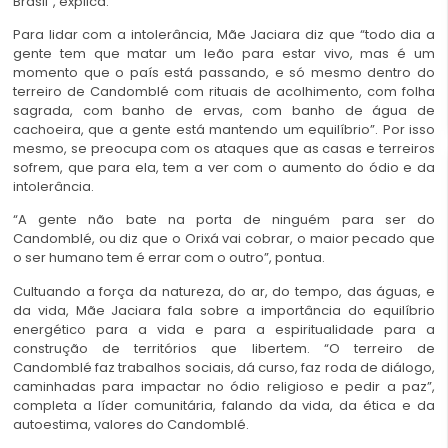
Brasil”, explica.
Para lidar com a intolerância, Mãe Jaciara diz que “todo dia a
gente tem que matar um leão para estar vivo, mas é um
momento que o país está passando, e só mesmo dentro do
terreiro de Candomblé com rituais de acolhimento, com folha
sagrada, com banho de ervas, com banho de água de
cachoeira, que a gente está mantendo um equilíbrio”. Por isso
mesmo, se preocupa com os ataques que as casas e terreiros
sofrem, que para ela, tem a ver com o aumento do ódio e da
intolerância.
“A gente não bate na porta de ninguém para ser do
Candomblé, ou diz que o Orixá vai cobrar, o maior pecado que
o ser humano tem é errar com o outro”, pontua.
Cultuando a força da natureza, do ar, do tempo, das águas, e
da vida, Mãe Jaciara fala sobre a importância do equilíbrio
energético para a vida e para a espiritualidade para a
construção de territórios que libertem. “O terreiro de
Candomblé faz trabalhos sociais, dá curso, faz roda de diálogo,
caminhadas para impactar no ódio religioso e pedir a paz”,
completa a líder comunitária, falando da vida, da ética e da
autoestima, valores do Candomblé.