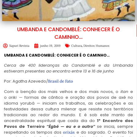
UMBANDA E CANDOMBLÉ: CONHECER É O
CAMINHO…
,
Xapuri Revista
junho 19, 2019
Cultura
Direitos Humanos
UMBANDA E CANDOMBLÉ: CONHECER É O CAMINHO…
Cerca de 400 lideranças do Candomblé e da Umbanda
estiveram presentes ao encontro entre 13 e 16 de junho
Por: Agatha Azevedo/
Brasil de Fato
Com a benção dos mais velhos e dos mais novos, o
itan
e
o
oriki
— formas de cântico e oração dos povos de axé no
idioma yorubá — iniciam os trabalhos, as celebrações e as
festividades dessa cultura milenar que resiste nos territórios
tradicionais ao redor do mundo. E é sob este manto de
ancestralidade espiritual que cada dia do
1º Encontro dos
Povos de Terreiro
“Ègbé — eu e o outro”
se inicia, sempre
respeitando os tempos dos
e do sagrado. O evento foi
orixás