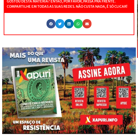
GOSTOU DESTA MATÉRIA? ENTÃO, POR FAVOR, PASSA PRA FRENTE.
COMPARTILHE EM TODAS AS SUAS REDES. NÃO CUSTA NADA, É SÓ CLICAR!