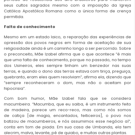
seus cultos sagrados mesmo com a imposição da Igreja
Católica Apostólica Romana como a única forma de crença
permitida.
Falta de conhecimento
Mesmo em um estado laico, a reparação das experiências de
opressão dos povos negros em forma de aceitação de sua
religiosidade ainda é um caminho longo a ser percorrido. Sobre
o preconceito, Mãe Izabel afirma que o que acontece “é mais
que uma falta de conhecimento, porque no passado, no tempo
dos Usineiros, eles sempre tinham um benzedor nas suas
terras, e quando o dono das terras estava com tiriça, preguiça,
quebranto, eram eles quem resolviam”, afirma ela, dizendo que
“sempre reconheceram o dom, mas não o aceitam por
hipocrisia”.
Com bom humor, Mãe Izabel fala que se considera
macumbeira. “Macumba, que eu saiba, é um instrumento feito
de madeira, parece um reco-reco, mas como nós somos
de catiça [de magia, encantados, feiticeiros], o povo nos
batizou de macumbeiros, e nós assumimos esse negócio aí”,
conta em tom de piada. Em sua casa de Umbanda, ela tem
alecrim, malva, levante, pé de quiabo, e muitas outras plantas.