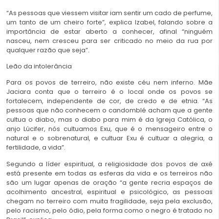
“As pessoas que viessem visitar iam sentir um cado de perfume,
um tanto de um cheiro forte”, explica Izabel, falando sobre a
importância de estar aberto a conhecer, afinal “ninguém
nasceu, nem cresceu para ser criticado no meio da rua por
qualquer razão que seja”.
Leão da intolerância
Para os povos de terreiro, não existe céu nem inferno. Mãe
Jaciara conta que o terreiro é o local onde os povos se
fortalecem, independente de cor, de credo e de etnia. “As
pessoas que não conhecem o candomblé acham que a gente
cultua o diabo, mas o diabo para mim é da Igreja Católica, o
anjo Lúcifer, nós cultuamos Exu, que é o mensageiro entre o
natural e o sobrenatural, e cultuar Exu é cultuar a alegria, a
fertilidade, a vida”.
Segundo a líder espiritual, a religiosidade dos povos de axé
está presente em todas as esferas da vida e os terreiros não
são um lugar apenas de oração “a gente recria espaços de
acolhimento ancestral, espiritual e psicológico, as pessoas
chegam no terreiro com muita fragilidade, seja pela exclusão,
pelo racismo, pelo ódio, pela forma como o negro é tratado no