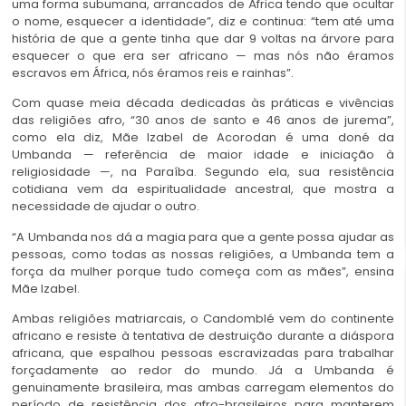
uma forma subumana, arrancados de África tendo que ocultar
o nome, esquecer a identidade”, diz e continua: “tem até uma
história de que a gente tinha que dar 9 voltas na árvore para
esquecer o que era ser africano — mas nós não éramos
escravos em África, nós éramos reis e rainhas”.
Com quase meia década dedicadas às práticas e vivências
das religiões afro, “30 anos de santo e 46 anos de jurema”,
como ela diz, Mãe Izabel de Acorodan é uma doné da
Umbanda — referência de maior idade e iniciação à
religiosidade —, na Paraíba. Segundo ela, sua resistência
cotidiana vem da espiritualidade ancestral, que mostra a
necessidade de ajudar o outro.
“A Umbanda nos dá a magia para que a gente possa ajudar as
pessoas, como todas as nossas religiões, a Umbanda tem a
força da mulher porque tudo começa com as mães”, ensina
Mãe Izabel.
Ambas religiões matriarcais, o Candomblé vem do continente
africano e resiste à tentativa de destruição durante a diáspora
africana, que espalhou pessoas escravizadas para trabalhar
forçadamente ao redor do mundo. Já a Umbanda é
genuinamente brasileira, mas ambas carregam elementos do
período de resistência dos afro-brasileiros para manterem