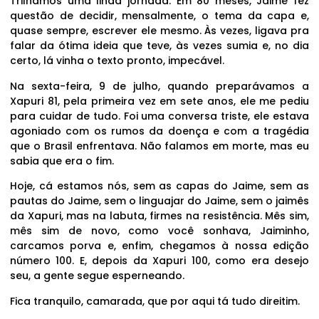
Trilhamos uma linda jornada. Em 80 meses, Jaime fez
questão de decidir, mensalmente, o tema da capa e,
quase sempre, escrever ele mesmo. Às vezes, ligava pra
falar da ótima ideia que teve, às vezes sumia e, no dia
certo, lá vinha o texto pronto, impecável.
Na sexta-feira, 9 de julho, quando preparávamos a
Xapuri 81, pela primeira vez em sete anos, ele me pediu
para cuidar de tudo. Foi uma conversa triste, ele estava
agoniado com os rumos da doença e com a tragédia
que o Brasil enfrentava. Não falamos em morte, mas eu
sabia que era o fim.
Hoje, cá estamos nós, sem as capas do Jaime, sem as
pautas do Jaime, sem o linguajar do Jaime, sem o jaimês
da Xapuri, mas na labuta, firmes na resistência. Mês sim,
mês sim de novo, como você sonhava, Jaiminho,
carcamos porva e, enfim, chegamos à nossa edição
número 100. E, depois da Xapuri 100, como era desejo
seu, a gente segue esperneando.
Fica tranquilo, camarada, que por aqui tá tudo direitim.