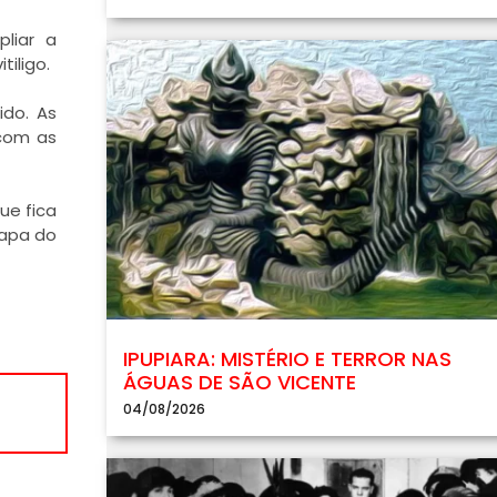
liar a
iligo.
ido. As
 com as
ue fica
mapa do
IPUPIARA: MISTÉRIO E TERROR NAS
ÁGUAS DE SÃO VICENTE
04/08/2026