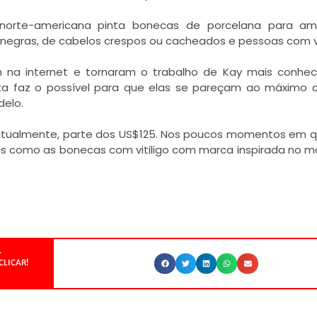
rte-americana pinta bonecas de porcelana para amp
negras, de cabelos crespos ou cacheados e pessoas com vit
m na internet e tornaram o trabalho de Kay mais conhec
sta faz o possível para que elas se pareçam ao máximo
delo.
 atualmente, parte dos US$125. Nos poucos momentos em q
s como as bonecas com vitiligo com marca inspirada no 
.
CLICAR!