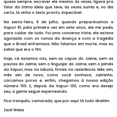
quase sempre, escrever ele mesmo. Às vezes, ligava pra
falar da ótima ideia que teve, às vezes sumia e, no dia
certo, lá vinha o texto pronto, impecável.
Na sexta-feira, 9 de julho, quando preparávamos a
Xapuri 81, pela primeira vez em sete anos, ele me pediu
para cuidar de tudo. Foi uma conversa triste, ele estava
agoniado com os rumos da doença e com a tragédia
que o Brasil enfrentava. Não falamos em morte, mas eu
sabia que era o fim.
Hoje, cá estamos nós, sem as capas do Jaime, sem as
pautas do Jaime, sem o linguajar do Jaime, sem o jaimês
da Xapuri, mas na labuta, firmes na resistência. Mês sim,
mês sim de novo, como você sonhava, Jaiminho,
carcamos porva e, enfim, chegamos à nossa edição
número 100. E, depois da Xapuri 100, como era desejo
seu, a gente segue esperneando.
Fica tranquilo, camarada, que por aqui tá tudo direitim.
Zezé Weiss