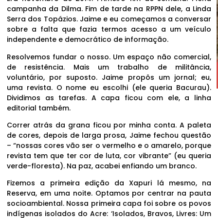
campanha da Dilma. Fim de tarde na RPPN dele, a Linda
Serra dos Topázios. Jaime e eu começamos a conversar
sobre a falta que fazia termos acesso a um veículo
independente e democrático de informação.
Resolvemos fundar o nosso. Um espaço não comercial,
de resistência. Mais um trabalho de militância,
voluntário, por suposto. Jaime propôs um jornal; eu,
uma revista. O nome eu escolhi (ele queria Bacurau).
Dividimos as tarefas. A capa ficou com ele, a linha
editorial também.
Correr atrás da grana ficou por minha conta. A paleta
de cores, depois de larga prosa, Jaime fechou questão
– “nossas cores vão ser o vermelho e o amarelo, porque
revista tem que ter cor de luta, cor vibrante” (eu queria
verde-floresta). Na paz, acabei enfiando um branco.
Fizemos a primeira edição da Xapuri lá mesmo, na
Reserva, em uma noite. Optamos por centrar na pauta
socioambiental. Nossa primeira capa foi sobre os povos
indígenas isolados do Acre: ‘Isolados, Bravos, Livres: Um