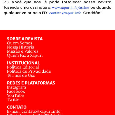
P.S. Você que nos lê pode fortalecer nossa Revista
fazendo uma assinatura:
ou doando
www.xapuri.info/assine
qualquer valor pelo PIX:
. Gratidão!
contato@xapuri.info
SOBRE A REVISTA
Quem Somos
Nossa História
Missão e Valores
Quem Faz a Xapuri
INSTITUCIONAL
Política Editorial
Política de Privacidade
Termos de Uso
REDES E PLATAFORMAS
Instagram
Facebook
YouTube
Twitter
CONTATO
E-mail: contato@xapuri.info