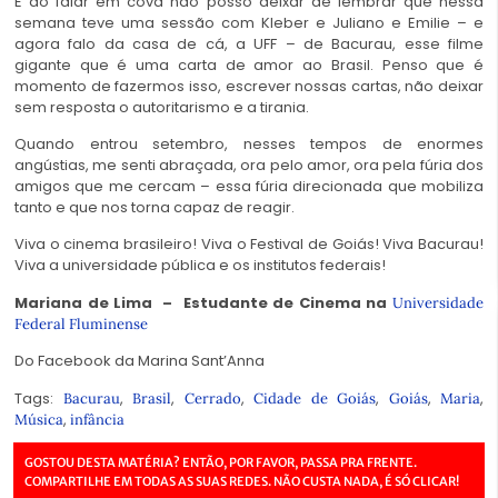
E ao falar em cova não posso deixar de lembrar que nessa
semana teve uma sessão com Kleber e Juliano e Emilie – e
agora falo da casa de cá, a UFF – de Bacurau, esse filme
gigante que é uma carta de amor ao Brasil. Penso que é
momento de fazermos isso, escrever nossas cartas, não deixar
sem resposta o autoritarismo e a tirania.
Quando entrou setembro, nesses tempos de enormes
angústias, me senti abraçada, ora pelo amor, ora pela fúria dos
amigos que me cercam – essa fúria direcionada que mobiliza
tanto e que nos torna capaz de reagir.
Viva o cinema brasileiro! Viva o Festival de Goiás! Viva Bacurau!
Viva a universidade pública e os institutos federais!
Mariana de Lima – Estudante de Cinema na
Universidade
Federal Fluminense
Do Facebook da
Marina Sant’Anna
Tags:
,
,
,
,
,
,
Bacurau
Brasil
Cerrado
Cidade de Goiás
Goiás
Maria
,
Música
infância
GOSTOU DESTA MATÉRIA? ENTÃO, POR FAVOR, PASSA PRA FRENTE.
COMPARTILHE EM TODAS AS SUAS REDES. NÃO CUSTA NADA, É SÓ CLICAR!