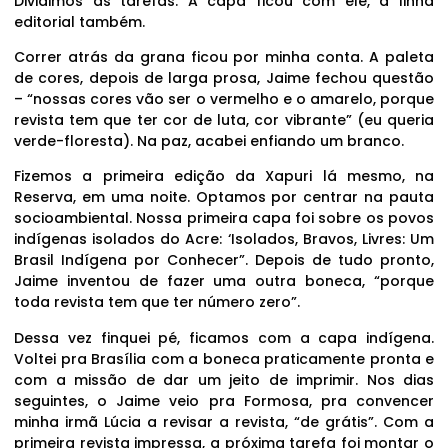
Dividimos as tarefas. A capa ficou com ele, a linha
editorial também.
Correr atrás da grana ficou por minha conta. A paleta
de cores, depois de larga prosa, Jaime fechou questão
– “nossas cores vão ser o vermelho e o amarelo, porque
revista tem que ter cor de luta, cor vibrante” (eu queria
verde-floresta). Na paz, acabei enfiando um branco.
Fizemos a primeira edição da Xapuri lá mesmo, na
Reserva, em uma noite. Optamos por centrar na pauta
socioambiental. Nossa primeira capa foi sobre os povos
indígenas isolados do Acre: ‘Isolados, Bravos, Livres: Um
Brasil Indígena por Conhecer”. Depois de tudo pronto,
Jaime inventou de fazer uma outra boneca, “porque
toda revista tem que ter número zero”.
Dessa vez finquei pé, ficamos com a capa indígena.
Voltei pra Brasília com a boneca praticamente pronta e
com a missão de dar um jeito de imprimir. Nos dias
seguintes, o Jaime veio pra Formosa, pra convencer
minha irmã Lúcia a revisar a revista, “de grátis”. Com a
primeira revista impressa, a próxima tarefa foi montar o