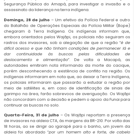
Segurança Pública do Amapá, para investigar a invasão e o
assassinato da liderança na terra indígena.
Domingo, 28 de julho
– Um efetivo da Polícia Federal e outro
do Batalhão de Operações Especiais da Polícia Militar (Bope)
chegaram à Terra Indígena. Os indígenas informam que,
embora orientados pelos Wajãpi, os policiais não seguiram os
rastros dos invasores, sob a alegação de que a região “
é de
difícil acesso e que não tinham condições de permanecer lá e
dar continuidade às buscas pelas dificuldades de
deslocamento e alimentação
”. De volta a Macapá, as
autoridades emitiram nota informando da morte do cacique,
porém desconhecendo a existência de conflito na região. Os
indígenas informaram em nota que, ao deixar a Terra Indígena,
os policiais informaram que passarão a estudar a região por
meio de satélites e, em caso de identificação de sinais de
garimpo na área, farão sobrevoos de averiguação. Os Wajãpi
não concordam com a decisão e pedem o apoio da Funai para
continuar as buscas no solo.
Quarta-Feira, 31 de julho
– Os Wajãpi reportam a presença
de invasores na aldeia CTA, às margens da BR-210. Por volta das
18 horas, ao se dirigir ao igarapé para o banho, um jovem da
aldeia foi abordado “
por um homem alto e forte, de cabelo