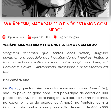
WAIÃPI: “SIM, MATARAM FEIO E NÓS ESTAMOS COM
MEDO”
Xapuri Revista
agosto 21, 2019
Sagrado Indígena
WAIÃPI: “SIM, MATARAM FEIO E NÓS ESTAMOS COM MEDO”
“Ninguém esperava que, tantos anos depois, surgisse
novamente o pesadelo das invasões de garimpeiros. Voltou à
tona o medo das violências e da contaminação por doenças.”
Dominque Gallois – Antropóloga, professora e pesquisadora da
USP
Por Zezé Weiss
Os
, que também se autodenominam como
Iane
(nós),
Waiãpi
são um povo indígena com uma população de cerca de 900
pessoas que vive na Terra Indígena Waiãpi, de 607 mil hectares,
no extremo norte do estado do Amapá, na fronteira com a
Guiana. Existe também uma população de cerca de 400 a 600