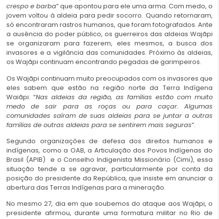
crespo e barba
” que apontou para ele uma arma. Com medo, o
jovem voltou à aldeia para pedir socorro. Quando retornaram,
só encontraram rastros humanos, que foram fotografados. Ante
a ausência do poder público, os guerreiros das aldeias Wajãpi
se organizaram para fazerem, eles mesmos, a busca dos
invasores e a vigilância das comunidades. Próximo às aldeias,
os Wajãpi continuam encontrando pegadas de garimpeiros.
Os Wajãpi continuam muito preocupados com os invasores que
eles sabem que estão na região norte da Terra Indígena
Waiãpi. “
Nas aldeias da região, as famílias estão com muito
medo de sair para as roças ou para caçar. Algumas
comunidades saíram de suas aldeias para se juntar a outras
famílias de outras aldeias para se sentirem mais seguras
”.
Segundo organizações de defesa dos direitos humanos e
indígenas, como a OAB, a Articulação dos Povos Indígenas do
Brasil (APIB) e o Conselho Indigenista Missionário (Cimi), essa
situação tende a se agravar, particularmente por conta da
posição do presidente da República, que insiste em anunciar a
abertura das Terras Indígenas para a mineração.
No mesmo 27, dia em que soubemos do ataque aos Wajãpi, o
presidente afirmou, durante uma formatura militar no Rio de