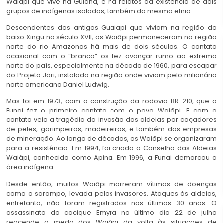
Waiãpi que vive na Guiana, e há relatos da existência de dois
grupos de indígenas isolados, também da mesma etnia.
Descendentes dos antigos Guaiapi que viviam na região do
baixo Xingu no século XVII, os Waiãpi permaneceram na região
norte do rio Amazonas há mais de dois séculos. O contato
ocasional com o “branco” os fez avançar rumo ao extremo
norte do país, especialmente na década de 1960, para escapar
do Projeto Jari, instalado na região onde viviam pelo milionário
norte americano Daniel Ludwig.
Mas foi em 1973, com a construção da rodovia BR-210, que a
Funai fez o primeiro contato com o povo Waiãpi. E com o
contato veio a tragédia da invasão das aldeias por caçadores
de peles, garimpeiros, madeireiros, e também das empresas
de mineração. Ao longo de décadas, os Waiãpi se organizaram
para a resistência. Em 1994, foi criado o Conselho das Aldeias
Waiãpi, conhecido como Apina. Em 1996, a Funai demarcou a
área indígena.
Desde então, muitos Waiãpi morreram vítimas de doenças
como o sarampo, levada pelos invasores. Ataques às aldeias,
entretanto, não foram registrados nos últimos 30 anos. O
assassinato do cacique Emyra no último dia 22 de julho
reacende o medo dos Waiãpi da volta às situações de