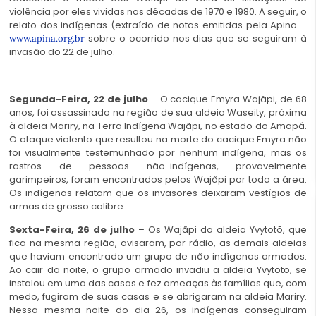
violência por eles vividas nas décadas de 1970 e 1980. A seguir, o
relato dos indígenas (extraído de notas emitidas pela Apina –
sobre o ocorrido nos dias que se seguiram à
www.apina.org.br
invasão do 22 de julho.
Segunda-Feira, 22 de julho
– O cacique Emyra Wajãpi, de 68
anos, foi assassinado na região de sua aldeia Waseity, próxima
à aldeia Mariry, na Terra Indígena Wajãpi, no estado do Amapá.
O ataque violento que resultou na morte do cacique Emyra não
foi visualmente testemunhado por nenhum indígena, mas os
rastros de pessoas não-indígenas, provavelmente
garimpeiros, foram encontrados pelos Wajãpi por toda a área.
Os indígenas relatam que os invasores deixaram vestígios de
armas de grosso calibre.
Sexta-Feira, 26 de julho
– Os Wajãpi da aldeia Yvytotõ, que
fica na mesma região, avisaram, por rádio, as demais aldeias
que haviam encontrado um grupo de não indígenas armados.
Ao cair da noite, o grupo armado invadiu a aldeia Yvytotõ, se
instalou em uma das casas e fez ameaças às famílias que, com
medo, fugiram de suas casas e se abrigaram na aldeia Mariry.
Nessa mesma noite do dia 26, os indígenas conseguiram