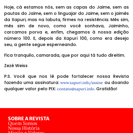
Hoje, cá estamos nós, sem as capas do Jaime, sem as
pautas do Jaime, sem o linguajar do Jaime, sem o jaimês
da Xapuri, mas na labuta, firmes na resistência. Mês sim,
mês sim de novo, como você sonhava, Jaiminho,
carcamos porva e, enfim, chegamos à nossa edição
número 100. E, depois da Xapuri 100, como era desejo
seu, a gente segue esperneando.
Fica tranquilo, camarada, que por aqui tá tudo direitim.
Zezé Weiss
P.S. Você que nos lê pode fortalecer nossa Revista
fazendo uma assinatura:
ou doando
www.xapuri.info/assine
qualquer valor pelo PIX:
. Gratidão!
contato@xapuri.info
SOBRE A REVISTA
Quem Somos
Nossa História
Missão e Valores