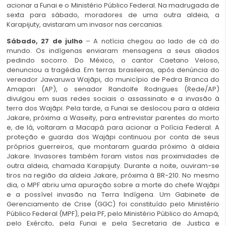
acionar a Funai e o Ministério Público Federal. Na madrugada de
sexta para sábado, moradores de uma outra aldeia, a
Karapijuty, avistaram um invasor nas cercanias.
Sábado, 27 de julho
– A notícia chegou ao lado de cá do
mundo. Os indígenas enviaram mensagens a seus aliados
pedindo socorro. Do México, o cantor Caetano Veloso,
denunciou a tragédia. Em terras brasileiras, após denúncia do
vereador Jawaruwa Wajãpi, do município de Pedra Branca do
Amapari (AP), o senador Randolfe Rodrigues (Rede/AP)
divulgou em suas redes sociais o assassinato e a invasão à
terra dos Wajãpi. Pela tarde, a Funai se deslocou para a aldeia
Jakare, próxima a Waseity, para entrevistar parentes do morto
e, de lá, voltaram a Macapá para acionar a Polícia Federal. A
proteção e guarda dos Wajãpi continuou por conta de seus
próprios guerreiros, que montaram guarda próximo à aldeia
Jakare. Invasores também foram vistos nas proximidades de
outra aldeia, chamada Karapijuty. Durante a noite, ouviram-se
tiros na região da aldeia Jakare, próxima à BR-210. No mesmo
dia, o MPF abriu uma apuração sobre a morte do chefe Wajãpi
e a possível invasão na Terra Indígena. Um Gabinete de
Gerenciamento de Crise (GGC) foi constituído pelo Ministério
Público Federal (MPF), pela PF, pelo Ministério Público do Amapá,
pelo Exército, pela Funai e pela Secretaria de Justiça e