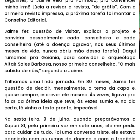
seguintes, o Jaime veio pra Formosa, pra convencer
minha irmã Lúcia a revisar a revista, “de grátis”. Com a
primeira revista impressa, a próxima tarefa foi montar o
Conselho Editorial.
Jaime fez questão de visitar, explicar o projeto e
convidar pessoalmente cada conselheiro e cada
conselheira (até a doença agravar, nos seus últimos
meses de vida, nunca abriu mão dessa tarefa). Daqui
rumamos pra Goiânia, para convidar o arqueólogo
Altair Sales Barbosa, nosso primeiro conselheiro. “O mais
sabido de nóis,” segundo o Jaime.
Trilhamos uma linda jornada. Em 80 meses, Jaime fez
questão de decidir, mensalmente, o tema da capa e,
quase sempre, escrever ele mesmo. Às vezes, ligava pra
falar da ótima ideia que teve, às vezes sumia e, no dia
certo, lá vinha o texto pronto, impecável.
Na sexta-feira, 9 de julho, quando preparávamos a
Xapuri 81, pela primeira vez em sete anos, ele me pediu
para cuidar de tudo. Foi uma conversa triste, ele estava
agoniado com os rumos da doença e com a tragédia