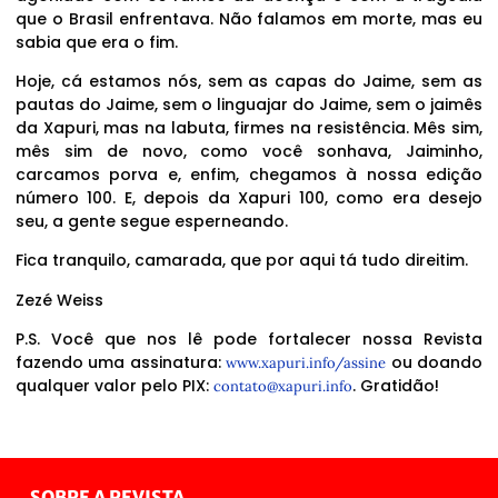
que o Brasil enfrentava. Não falamos em morte, mas eu
sabia que era o fim.
Hoje, cá estamos nós, sem as capas do Jaime, sem as
pautas do Jaime, sem o linguajar do Jaime, sem o jaimês
da Xapuri, mas na labuta, firmes na resistência. Mês sim,
mês sim de novo, como você sonhava, Jaiminho,
carcamos porva e, enfim, chegamos à nossa edição
número 100. E, depois da Xapuri 100, como era desejo
seu, a gente segue esperneando.
Fica tranquilo, camarada, que por aqui tá tudo direitim.
Zezé Weiss
P.S. Você que nos lê pode fortalecer nossa Revista
fazendo uma assinatura:
ou doando
www.xapuri.info/assine
qualquer valor pelo PIX:
. Gratidão!
contato@xapuri.info
SOBRE A REVISTA