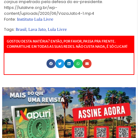
corpus
impetrado pela defesa do ex-presidente.
https://lulalivre.org.br/wp-
content/uploads/2020/06/VazaJato4-1.mp4
Fonte:
Instituto Lula Livre
Tags:
,
,
Brasil
Lava Jato
Lula Livre
GOSTOU DESTA MATÉRIA? ENTÃO, POR FAVOR, PASSA PRA FRENTE.
COMPARTILHE EM TODAS AS SUAS REDES. NÃO CUSTA NADA, É SÓ CLICAR!