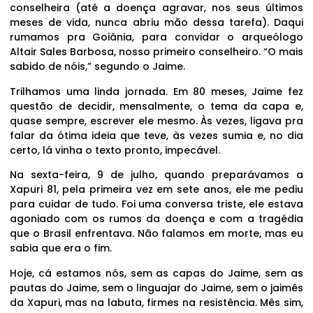
conselheira (até a doença agravar, nos seus últimos
meses de vida, nunca abriu mão dessa tarefa). Daqui
rumamos pra Goiânia, para convidar o arqueólogo
Altair Sales Barbosa, nosso primeiro conselheiro. “O mais
sabido de nóis,” segundo o Jaime.
Trilhamos uma linda jornada. Em 80 meses, Jaime fez
questão de decidir, mensalmente, o tema da capa e,
quase sempre, escrever ele mesmo. Às vezes, ligava pra
falar da ótima ideia que teve, às vezes sumia e, no dia
certo, lá vinha o texto pronto, impecável.
Na sexta-feira, 9 de julho, quando preparávamos a
Xapuri 81, pela primeira vez em sete anos, ele me pediu
para cuidar de tudo. Foi uma conversa triste, ele estava
agoniado com os rumos da doença e com a tragédia
que o Brasil enfrentava. Não falamos em morte, mas eu
sabia que era o fim.
Hoje, cá estamos nós, sem as capas do Jaime, sem as
pautas do Jaime, sem o linguajar do Jaime, sem o jaimês
da Xapuri, mas na labuta, firmes na resistência. Mês sim,