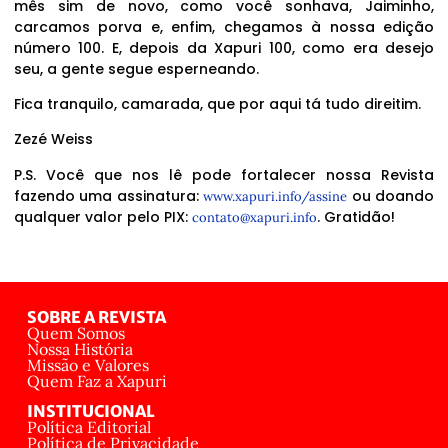
mês sim de novo, como você sonhava, Jaiminho,
carcamos porva e, enfim, chegamos à nossa edição
número 100. E, depois da Xapuri 100, como era desejo
seu, a gente segue esperneando.
Fica tranquilo, camarada, que por aqui tá tudo direitim.
Zezé Weiss
P.S. Você que nos lê pode fortalecer nossa Revista
fazendo uma assinatura:
ou doando
www.xapuri.info/assine
qualquer valor pelo PIX:
. Gratidão!
contato@xapuri.info
SOBRE A REVISTA
Quem Somos
Nossa História
Missão e Valores
Quem Faz a Xapuri
INSTITUCIONAL
Política Editorial
Política de Privacidade