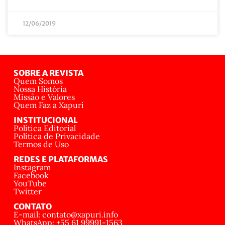
12/06/2019
SOBRE A REVISTA
Quem Somos
Nossa História
Missão e Valores
Quem Faz a Xapuri
INSTITUCIONAL
Política Editorial
Política de Privacidade
Termos de Uso
REDES E PLATAFORMAS
Instagram
Facebook
YouTube
Twitter
CONTATO
E-mail: contato@xapuri.info
WhatsApp: +55 61 99991-1563