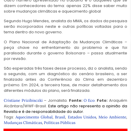
Outro número apresentado no trabalho é o daqueles que se
dizem conhecedores do tema: apenas 22% disse saber muito
sobre mudanças climáticas e aquecimento global
Segundo Hugo Mendes, analista do MMA, os dados da pesquisa
serão incorporados neste e outras políticas voltadas para o
tema dentro do novo governo.
O Plano Nacional de Adaptação às Mudanças Climáticas –
peça chave no enfrentamento do problema e que foi
paralisado durante o governo Bolsonaro – passa atualmente
por revisão.
São esperadas três fases desse processo, diz o analista, sendo
a segunda, com um diagnóstico do cenário brasileiro, a ser
finalizada antes da Conferência do Clima em dezembro
próximo. Em 2024, a terceira fase, de maior detalhamento dos
diferentes módulos do plano, será finalizada.
– Jornalista.
Fonte:
.
Foto:
Araquém
Cristiane Prizibisczki
O Eco
Alcântara/WWF-Brasil.
Este artigo não representa a opinião da
Revista e é de responsabilidade do autor.
Tags:
,
,
,
,
Aquecimento Global
Brasil
Estados Unidos
Meio Ambiente
,
Mudanças Climáticas
Políticas Públicas