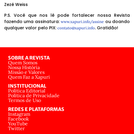
Zezé Weiss
P.S. Você que nos lê pode fortalecer nossa Revista
fazendo uma assinatura:
ou doando
www.xapuri.info/assine
qualquer valor pelo PIX:
. Gratidão!
contato@xapuri.info
SOBRE A REVISTA
Quem Somos
Nossa História
Missão e Valores
Quem Faz a Xapuri
INSTITUCIONAL
Política Editorial
Política de Privacidade
Termos de Uso
REDES E PLATAFORMAS
Instagram
Facebook
YouTube
Twitter