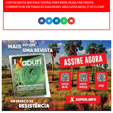
GOSTOU DESTA MATÉRIA? ENTÃO, POR FAVOR, PASSA PRA FRENTE.
COMPARTILHE EM TODAS AS SUAS REDES. NÃO CUSTA NADA, É SÓ CLICAR!