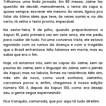
Trilhamos uma linda jornada. Em 80 meses, Jaime fez
questão de decidir, mensalmente, o tema da capa e,
quase sempre, escrever ele mesmo. Às vezes, ligava pra
falar da ótima ideia que teve, às vezes sumia e, no dia
certo, lá vinha o texto pronto, impecável.
Na sexta-feira, 9 de julho, quando preparávamos a
Xapuri 81, pela primeira vez em sete anos, ele me pediu
para cuidar de tudo. Foi uma conversa triste, ele estava
agoniado com os rumos da doença e com a tragédia
que o Brasil enfrentava. Não falamos em morte, mas eu
sabia que era o fim.
Hoje, cá estamos nós, sem as capas do Jaime, sem as
pautas do Jaime, sem o linguajar do Jaime, sem o jaimês
da Xapuri, mas na labuta, firmes na resistência. Mês sim,
mês sim de novo, como você sonhava, Jaiminho,
carcamos porva e, enfim, chegamos à nossa edição
número 100. E, depois da Xapuri 100, como era desejo
seu, a gente segue esperneando.
Fica tranquilo, camarada, que por aqui tá tudo direitim.