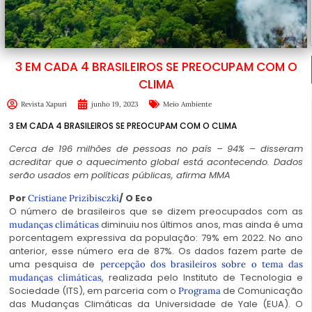
3 EM CADA 4 BRASILEIROS SE PREOCUPAM COM O
CLIMA
Revista Xapuri
junho 19, 2023
Meio Ambiente
3 EM CADA 4 BRASILEIROS SE PREOCUPAM COM O CLIMA
Cerca de 196 milhões de pessoas no país – 94% – disseram
acreditar que o aquecimento global está acontecendo. Dados
serão usados em políticas públicas, afirma MMA
Por
/ O Eco
Cristiane Prizibisczki
O número de brasileiros que se dizem preocupados com as
diminuiu nos últimos anos, mas ainda é uma
mudanças climáticas
porcentagem expressiva da população: 79% em 2022. No ano
anterior, esse número era de 87%. Os dados fazem parte de
uma pesquisa de
percepção dos brasileiros sobre o tema das
, realizada pelo Instituto de Tecnologia e
mudanças climáticas
Sociedade (ITS), em parceria com o
de Comunicação
Programa
das Mudanças Climáticas da Universidade de Yale (EUA). O