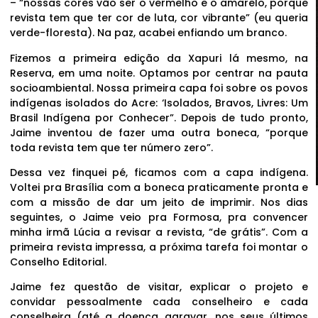
– “nossas cores vão ser o vermelho e o amarelo, porque
revista tem que ter cor de luta, cor vibrante” (eu queria
verde-floresta). Na paz, acabei enfiando um branco.
Fizemos a primeira edição da Xapuri lá mesmo, na
Reserva, em uma noite. Optamos por centrar na pauta
socioambiental. Nossa primeira capa foi sobre os povos
indígenas isolados do Acre: ‘Isolados, Bravos, Livres: Um
Brasil Indígena por Conhecer”. Depois de tudo pronto,
Jaime inventou de fazer uma outra boneca, “porque
toda revista tem que ter número zero”.
Dessa vez finquei pé, ficamos com a capa indígena.
Voltei pra Brasília com a boneca praticamente pronta e
com a missão de dar um jeito de imprimir. Nos dias
seguintes, o Jaime veio pra Formosa, pra convencer
minha irmã Lúcia a revisar a revista, “de grátis”. Com a
primeira revista impressa, a próxima tarefa foi montar o
Conselho Editorial.
Jaime fez questão de visitar, explicar o projeto e
convidar pessoalmente cada conselheiro e cada
conselheira (até a doença agravar, nos seus últimos