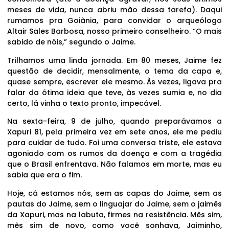
meses de vida, nunca abriu mão dessa tarefa). Daqui
rumamos pra Goiânia, para convidar o arqueólogo
Altair Sales Barbosa, nosso primeiro conselheiro. “O mais
sabido de nóis,” segundo o Jaime.
Trilhamos uma linda jornada. Em 80 meses, Jaime fez
questão de decidir, mensalmente, o tema da capa e,
quase sempre, escrever ele mesmo. Às vezes, ligava pra
falar da ótima ideia que teve, às vezes sumia e, no dia
certo, lá vinha o texto pronto, impecável.
Na sexta-feira, 9 de julho, quando preparávamos a
Xapuri 81, pela primeira vez em sete anos, ele me pediu
para cuidar de tudo. Foi uma conversa triste, ele estava
agoniado com os rumos da doença e com a tragédia
que o Brasil enfrentava. Não falamos em morte, mas eu
sabia que era o fim.
Hoje, cá estamos nós, sem as capas do Jaime, sem as
pautas do Jaime, sem o linguajar do Jaime, sem o jaimês
da Xapuri, mas na labuta, firmes na resistência. Mês sim,
mês sim de novo, como você sonhava, Jaiminho,