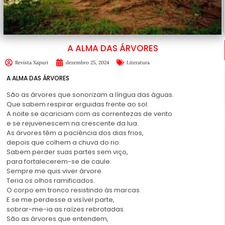
A ALMA DAS ÁRVORES
Revista Xapuri
dezembro 25, 2024
Literatura
A ALMA DAS ÁRVORES
São as
árvores
que sonorizam a língua das águas.
Que sabem respirar erguidas frente ao sol.
A noite se acariciam com as correntezas de vento
e se rejuvenescem na crescente da lua.
As árvores têm a paciência dos dias frios,
depois que colhem a chuva do rio.
Sabem perder suas partes sem viço,
para fortalecerem-se de caule.
Sempre me quis viver árvore.
Teria os olhos ramificados.
O corpo em tronco resistindo às marcas.
E se me perdesse a visível parte,
sobrar-me-ia as raízes rebrotadas.
São as árvores que entendem,