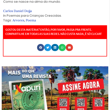
Como se nasce na alma do mundo.
Carlos Daniel Dojja
In Poemas para Crianças Crescidas.
Tags:
,
Arvores
Poema
GOSTOU DESTA MATÉRIA? ENTÃO, POR FAVOR, PASSA PRA FRENTE.
COMPARTILHE EM TODAS AS SUAS REDES. NÃO CUSTA NADA, É SÓ CLICAR!