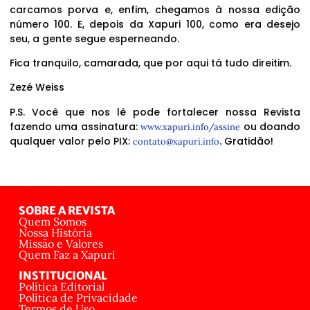
carcamos porva e, enfim, chegamos à nossa edição
número 100. E, depois da Xapuri 100, como era desejo
seu, a gente segue esperneando.
Fica tranquilo, camarada, que por aqui tá tudo direitim.
Zezé Weiss
P.S. Você que nos lê pode fortalecer nossa Revista
fazendo uma assinatura:
ou doando
www.xapuri.info/assine
qualquer valor pelo PIX:
. Gratidão!
contato@xapuri.info
SOBRE A REVISTA
Quem Somos
Nossa História
Missão e Valores
Quem Faz a Xapuri
INSTITUCIONAL
Política Editorial
Política de Privacidade
Termos de Uso