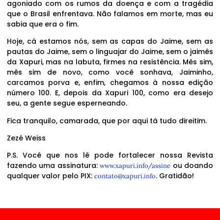
agoniado com os rumos da doença e com a tragédia
que o Brasil enfrentava. Não falamos em morte, mas eu
sabia que era o fim.
Hoje, cá estamos nós, sem as capas do Jaime, sem as
pautas do Jaime, sem o linguajar do Jaime, sem o jaimês
da Xapuri, mas na labuta, firmes na resistência. Mês sim,
mês sim de novo, como você sonhava, Jaiminho,
carcamos porva e, enfim, chegamos à nossa edição
número 100. E, depois da Xapuri 100, como era desejo
seu, a gente segue esperneando.
Fica tranquilo, camarada, que por aqui tá tudo direitim.
Zezé Weiss
P.S. Você que nos lê pode fortalecer nossa Revista
fazendo uma assinatura:
ou doando
www.xapuri.info/assine
qualquer valor pelo PIX:
. Gratidão!
contato@xapuri.info