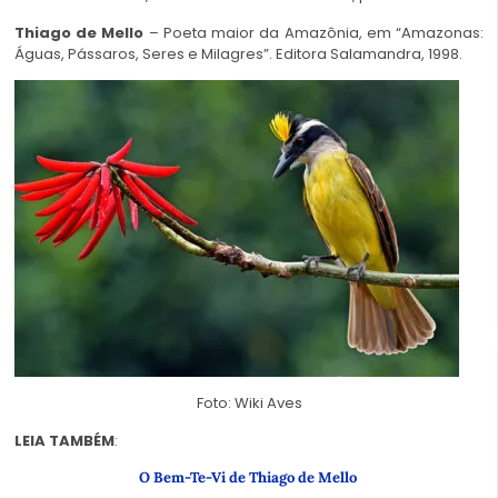
Thiago de Mello
– Poeta maior da Amazônia, em “Amazonas:
Águas, Pássaros, Seres e Milagres”. Editora Salamandra, 1998.
Foto: Wiki Aves
LEIA TAMBÉM
:
O Bem-Te-Vi de Thiago de Mello