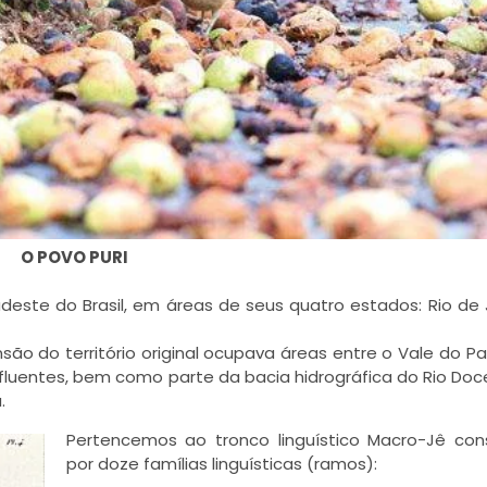
O POVO PURI
udeste do Brasil, em áreas de seu
s quatro estados: Rio de 
nsão do território original ocupava áreas entre o Vale do Pa
 afluentes, bem como parte da bacia hidrográfica do Rio Doc
.
Pertencemos ao tronco linguístico Macro-Jê cons
por doze famílias linguísticas (ramos):