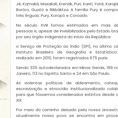
Jê, Kamakã, Maxakalí, Krenák, Puri, Karirí, Yatê, Karaj
Boróro, Guató e Rikbáktsa. A família Pury é comp
três línguas: Pury, Koropó e Coroado.
No século XVIII fomos estimados em mais d
pessoas e, apesar de invisibilizados pelo Estado bras
por seu órgão indigenista do início da República:
o Serviço de Proteção ao Índio (SPI), no último 
Instituto Brasileiro de Geografia e Estatística 
realizado em 2010, foram registrados 675 puris.
Sendo 335 autodeclarados em Minas Gerais, 169 no
Janeiro, 113 no Espírito Santo e 24 em São Paulo.
As violentas políticas de aldeamento, catequ
escravização e etnocídio institucionalizado cola
para que fôssemos considerados extintos desde o
XIX.
Por meio do caminho deixado pela nossa ancestra
atualmente nosso povo se encontra em proc