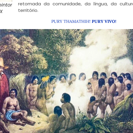
retomada da comunidade, da língua, da cultu
intor
território.
X
PURY THAMATHIH!
PURY VIVO!