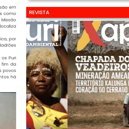
isão em
REVISTA
os como
a Missão
ocaliza
ica, por
ladrões
os Puri
 fim da
os povos
intos há