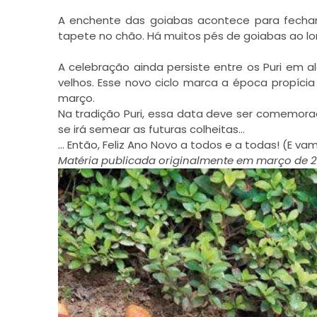
A enchente das goiabas acontece para fechar
tapete no chão. Há muitos pés de goiabas ao l
A celebração ainda persiste entre os Puri em
velhos.
Esse novo ciclo marca a época propícia 
março.
Na tradição Puri, essa data deve ser comemorad
se irá semear as futuras colheitas…
… Então, Feliz Ano Novo a todos e a todas! (E va
Matéria publicada originalmente em março de 2