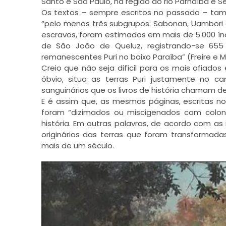
Santo e São Paulo, na região do rio Parnaíba e Se
Os textos – sempre escritos no passado – tam
“pelo menos três subgrupos: Sabonan, Uambori 
escravos, foram estimados em mais de 5.000 índi
de São João de Queluz, registrando-se 655 í
remanescentes Puri no baixo Paraíba” (Freire e Ma
Creio que não seja difícil para os mais afiado
óbvio, situa as terras Puri justamente no 
sanguinários que os livros de história chamam de
E é assim que, as mesmas páginas, escritas no
foram “dizimados ou miscigenados com coloniz
história. Em outras palavras, de acordo com as 
originários das terras que foram transformada
mais de um século.