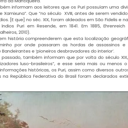
rra da Mantiqueira.
bém informam aos leitores que os Puri possuíam uma div
e Xamixuna”. Que “no século XVIII, antes de serem vendid
os. [E que] no séc. XIX, foram aldeados em São Fidelis e n
ndios Puri em Resende, em 1841. Em 1885, Ehrenreich l
lheiros, 2010).
s em história compreenderem que esta localização geográf
caminho por onde passaram as hordas de assassinos e 
 Bandeirantes e ‘pioneiros desbravadores do interior’.
 passado, também informam que por volta do século XIX, 
adores luso-brasileiros”, e esse seria mais ou menos o
informações históricas, os Puri, assim como diversos outr
s na República Federativa do Brasil foram declarados ext