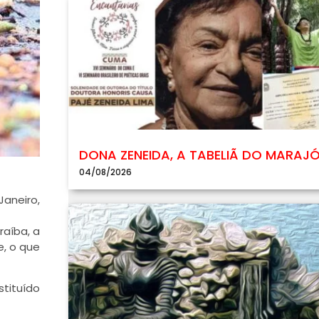
DONA ZENEIDA, A TABELIÃ DO MARAJ
04/08/2026
Janeiro,
raíba, a
e, o que
tituído