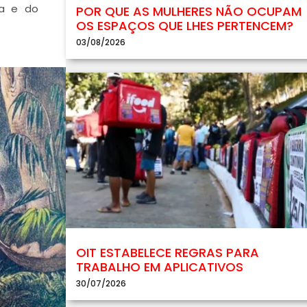
ra e do
POR QUE AS MULHERES NÃO OCUPAM
OS ESPAÇOS QUE LHES PERTENCEM?
03/08/2026
OIT ESTABELECE REGRAS PARA
TRABALHO EM APLICATIVOS
30/07/2026