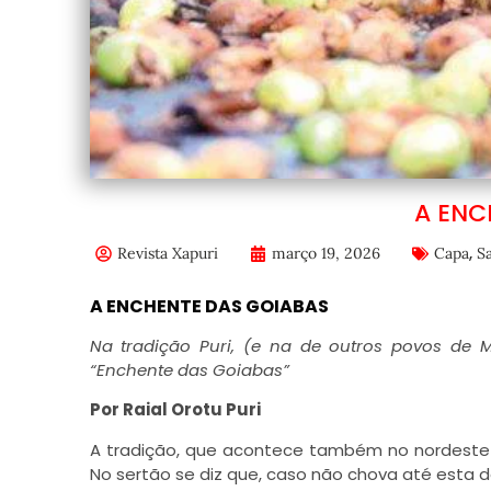
A ENC
,
Revista Xapuri
março 19, 2026
Capa
S
A ENCHENTE DAS GOIABAS
Na tradição Puri, (e na de outros povos de
“Enchente das Goiabas”
Por Raial Orotu Puri
A tradição, que acontece também no nordeste b
No sertão se diz que, caso não chova até esta d