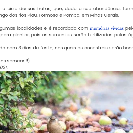
 o ciclo dessas frutas, que, dada a sua abundância, fo
ongo dos
rios Piau, Formoso e Pomba, em Minas Gerais.
 algumas localidades e é recordada com
pel
memórias vívidas
para plantar, pois as sementes serão fertilizadas pelas 
a com 3 dias de festa, nas quais os ancestrais serão hon
mos semear!!!)
021.