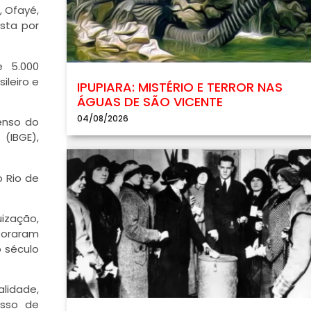
á, Ofayé,
osta por
e 5.000
ileiro e
IPUPIARA: MISTÉRIO E TERROR NAS
ÁGUAS DE SÃO VICENTE
04/08/2026
censo do
(IBGE),
 Rio de
ização,
boraram
 século
lidade,
esso de