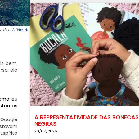
onte:
A Voz da
is bem,
sa, ele
como eu
estamos
A REPRESENTATIVIDADE DAS BONECAS
o Google
NEGRAS
estavam
29/07/2026
spírito