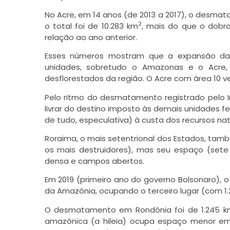
No Acre, em 14 anos (de 2013 a 2017), o desm
2
o total foi de 10.283 km
, mais do que o dobr
relação ao ano anterior.
Esses números mostram que a expansão da pr
unidades, sobretudo o Amazonas e o Acre,
desflorestados da região. O Acre com área 10 
Pelo ritmo do desmatamento registrado pelo In
livrar do destino imposto às demais unidades fe
de tudo, especulativa) à custa dos recursos nat
Roraima, o mais setentrional dos Estados, tamb
os mais destruidores), mas seu espaço (sete
densa e campos abertos.
Em 2019 (primeiro ano do governo Bolsonaro),
da Amazônia, ocupando o terceiro lugar (com 1
O desmatamento em Rondônia foi de 1.245 k
amazônica (a hileia) ocupa espaço menor em s