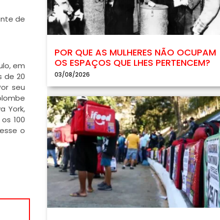
ente de
POR QUE AS MULHERES NÃO OCUPAM
OS ESPAÇOS QUE LHES PERTENCEM?
ulo, em
03/08/2026
s de 20
Por seu
Colombe
a York,
 os 100
cesse o