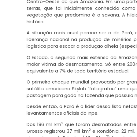
Centro-Oeste do que Amazônia. Em uma parte
terras, que foi inicialmente conhecida c
vegetação que predomina é a savana. A hileia
história.
A situação mais cruel parece ser a do Pará,
liderança nacional na produção de minérios 
logística para escoar a produção alheia (espec
O Estado, o segundo mais extenso da Amazôni
maior vítima do desmatamento. Só entre 2004
equivalente a 7% de todo território estadual.
O primeiro choque mundial provocado por gra
satélite americano Skylab “fotografou” uma qu
pastagem para gado na fazenda que possuía no
Desde então, o Pará é o líder dessa lista nefa
levantamentos oficiais do Inpe.
2
Dos 186 mil km
que foram desmatados entre 2
2
Grosso registrou 37 mil km
e Rondônia, 22 mil
2