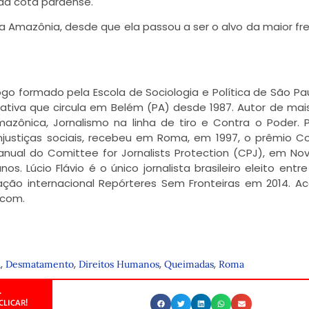
da cota paraense.
Amazônia, desde que ela passou a ser o alvo da maior fr
ólogo formado pela Escola de Sociologia e Política de São Pa
rnativa que circula em Belém (PA) desde 1987. Autor de mai
mazônica, Jornalismo na linha de tiro e Contra o Poder. 
njustiças sociais, recebeu em Roma, em 1997, o prêmio 
nual do Comittee for Jornalists Protection (CPJ), em Nov
 Lúcio Flávio é o único jornalista brasileiro eleito entre
zação internacional Repórteres Sem Fronteiras em 2014. A
.com.
,
,
,
,
a
Desmatamento
Direitos Humanos
Queimadas
Roma
.
CLICAR!