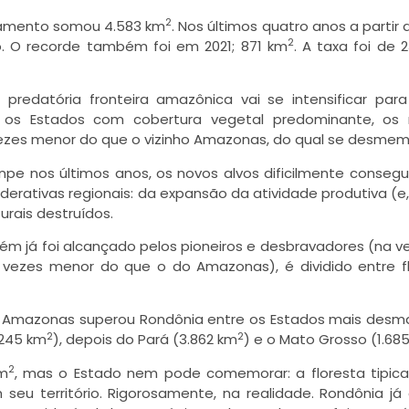
2
atamento somou 4.583 km
. Nos últimos quatro anos a partir 
2
o. O recorde também foi em 2021; 871 km
. A taxa foi de
edatória fronteira amazônica vai se intensificar par
 os Estados com cobertura vegetal predominante, os
vezes menor do que o vizinho Amazonas, do qual se desmem
pe nos últimos anos, os novos alvos dificilmente consegu
derativas regionais: da expansão da atividade produtiva (e
urais destruídos.
ém já foi alcançado pelos pioneiros e desbravadores (na v
 vezes menor do que o do Amazonas), é dividido entre f
 o Amazonas superou Rondônia entre os Estados mais des
2
2
.245 km
), depois do Pará (3.862 km
) e o Mato Grosso (1.68
2
m
, mas o Estado nem pode comemorar: a floresta tipi
eu território. Rigorosamente, na realidade. Rondônia já