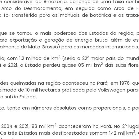
 considerável da Amazônia, ao longo de uma faixa cont
omo Arco do Desmatamento, em seguida como Arco de F
 foi transferida para os manuais de botânica e os trat
 que se tornou o mais poderoso dos Estados da região, 
para exportação e geração de energia bruta, além de es
ialmente de Mato Grosso) para os mercados internacionais.
2
a, com 1,2 milhão de km
(seria o 22º maior país do mund
2
 e 2021, o Estado perdeu quase 85 mil km
das suas flore
ndes queimadas na região aconteceu no Pará, em 1976, q
eimada de 10 mil hectares praticada pela Volkswagen para
 sul do Estado.
sta, tanto em números absolutos como proporcionais, a par
2
004 e 2021, 83 mil km
aconteceram no Pará. No 2º luga
2
. Os três Estados mais desflorestados somam 142 mil km
.