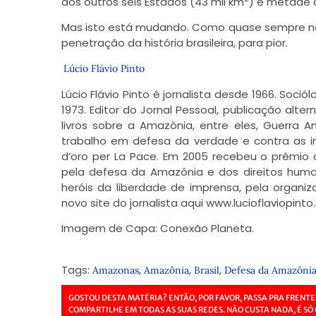
dos outros seis Estados (43 mil km
) é metade 
Mas isto está mudando. Como quase sempre na 
penetração da história brasileira, para pior.
Lúcio Flávio Pinto
Lúcio Flávio Pinto é jornalista desde 1966. Soci
1973. Editor do Jornal Pessoal, publicação alte
livros sobre a Amazônia, entre eles, Guerra A
trabalho em defesa da verdade e contra as i
d’oro per La Pace. Em 2005 recebeu o prêmio a
pela defesa da Amazônia e dos direitos humanos.
heróis da liberdade de imprensa, pela organi
novo site do jornalista aqui www.lucioflaviopinto
Imagem de Capa: Conexão Planeta.
Tags:
,
,
,
Amazonas
Amazônia
Brasil
Defesa da Amazôni
GOSTOU DESTA MATÉRIA? ENTÃO, POR FAVOR, PASSA PRA FRENTE
COMPARTILHE EM TODAS AS SUAS REDES. NÃO CUSTA NADA, É SÓ 