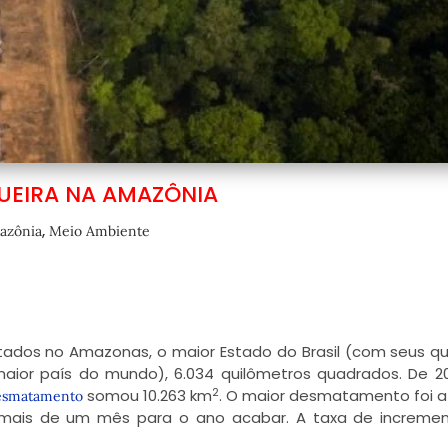
UEIRA NA AMAZÔNIA
,
azônia
Meio Ambiente
tados no Amazonas, o maior Estado do Brasil (com seus qu
maior país do mundo), 6.034 quilômetros quadrados. De 2
2
somou 10.263 km
. O maior desmatamento foi a
esmatamento
o mais de um mês para o ano acabar. A taxa de increme