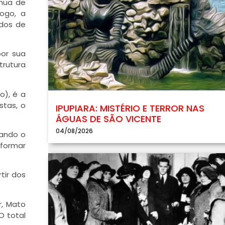
ínua de
ogo, a
ados de
por sua
trutura
o), é a
stas, o
IPUPIARA: MISTÉRIO E TERROR NAS
ÁGUAS DE SÃO VICENTE
04/08/2026
uando o
 formar
tir dos
r, Mato
 O total