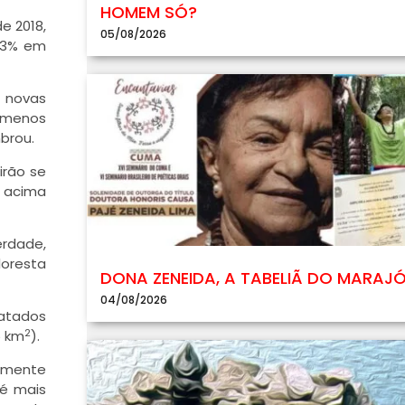
HOMEM SÓ?
de 2018,
05/08/2026
 23% em
a novas
 menos
brou.
irão se
, acima
erdade,
loresta
DONA ZENEIDA, A TABELIÃ DO MARAJ
04/08/2026
matados
2
5 km
).
camente
 é mais