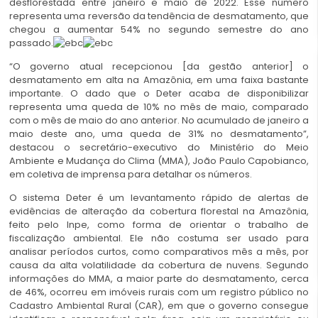
desflorestada entre janeiro e maio de 2022. Esse número
representa uma reversão da tendência de desmatamento, que
chegou a aumentar 54% no segundo semestre do ano
passado.
“O governo atual recepcionou [da gestão anterior] o
desmatamento em alta na Amazônia, em uma faixa bastante
importante. O dado que o Deter acaba de disponibilizar
representa uma queda de 10% no mês de maio, comparado
com o mês de maio do ano anterior. No acumulado de janeiro a
maio deste ano, uma queda de 31% no desmatamento”,
destacou o secretário-executivo do Ministério do Meio
Ambiente e Mudança do Clima (MMA), João Paulo Capobianco,
em coletiva de imprensa para detalhar os números.
O sistema Deter é um levantamento rápido de alertas de
evidências de alteração da cobertura florestal na Amazônia,
feito pelo Inpe, como forma de orientar o trabalho de
fiscalização ambiental. Ele não costuma ser usado para
analisar períodos curtos, como comparativos mês a mês, por
causa da alta volatilidade da cobertura de nuvens. Segundo
informações do MMA, a maior parte do desmatamento, cerca
de 46%, ocorreu em imóveis rurais com um registro público no
Cadastro Ambiental Rural (CAR), em que o governo consegue