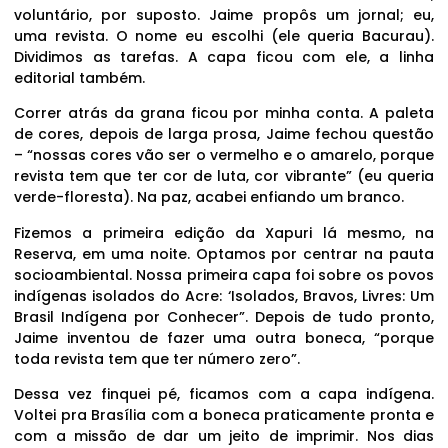
voluntário, por suposto. Jaime propôs um jornal; eu,
uma revista. O nome eu escolhi (ele queria Bacurau).
Dividimos as tarefas. A capa ficou com ele, a linha
editorial também.
Correr atrás da grana ficou por minha conta. A paleta
de cores, depois de larga prosa, Jaime fechou questão
– “nossas cores vão ser o vermelho e o amarelo, porque
revista tem que ter cor de luta, cor vibrante” (eu queria
verde-floresta). Na paz, acabei enfiando um branco.
Fizemos a primeira edição da Xapuri lá mesmo, na
Reserva, em uma noite. Optamos por centrar na pauta
socioambiental. Nossa primeira capa foi sobre os povos
indígenas isolados do Acre: ‘Isolados, Bravos, Livres: Um
Brasil Indígena por Conhecer”. Depois de tudo pronto,
Jaime inventou de fazer uma outra boneca, “porque
toda revista tem que ter número zero”.
Dessa vez finquei pé, ficamos com a capa indígena.
Voltei pra Brasília com a boneca praticamente pronta e
com a missão de dar um jeito de imprimir. Nos dias