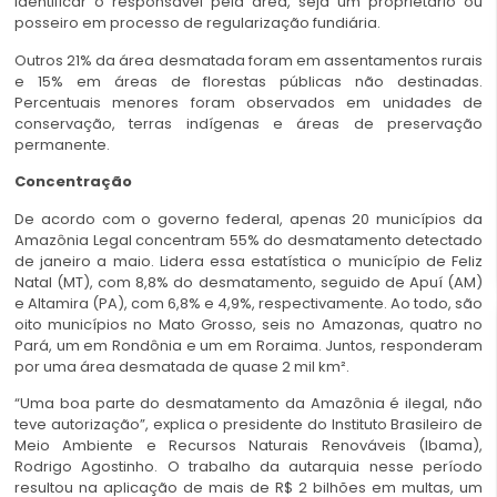
identificar o responsável pela área, seja um proprietário ou
posseiro em processo de regularização fundiária.
Outros 21% da área desmatada foram em assentamentos rurais
e 15% em áreas de florestas públicas não destinadas.
Percentuais menores foram observados em unidades de
conservação, terras indígenas e áreas de preservação
permanente.
Concentração
De acordo com o governo federal, apenas 20 municípios da
Amazônia Legal concentram 55% do desmatamento detectado
de janeiro a maio. Lidera essa estatística o município de Feliz
Natal (MT), com 8,8% do desmatamento, seguido de Apuí (AM)
e Altamira (PA), com 6,8% e 4,9%, respectivamente. Ao todo, são
oito municípios no Mato Grosso, seis no Amazonas, quatro no
Pará, um em Rondônia e um em Roraima. Juntos, responderam
por uma área desmatada de quase 2 mil km².
“Uma boa parte do desmatamento da Amazônia é ilegal, não
teve autorização”, explica o presidente do Instituto Brasileiro de
Meio Ambiente e Recursos Naturais Renováveis (Ibama),
Rodrigo Agostinho. O trabalho da autarquia nesse período
resultou na aplicação de mais de R$ 2 bilhões em multas, um