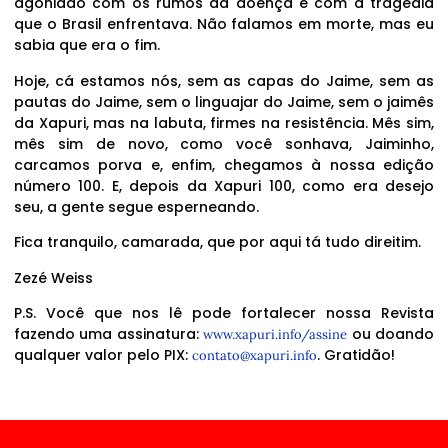
agoniado com os rumos da doença e com a tragédia
que o Brasil enfrentava. Não falamos em morte, mas eu
sabia que era o fim.
Hoje, cá estamos nós, sem as capas do Jaime, sem as
pautas do Jaime, sem o linguajar do Jaime, sem o jaimês
da Xapuri, mas na labuta, firmes na resistência. Mês sim,
mês sim de novo, como você sonhava, Jaiminho,
carcamos porva e, enfim, chegamos à nossa edição
número 100. E, depois da Xapuri 100, como era desejo
seu, a gente segue esperneando.
Fica tranquilo, camarada, que por aqui tá tudo direitim.
Zezé Weiss
P.S. Você que nos lê pode fortalecer nossa Revista
fazendo uma assinatura:
ou doando
www.xapuri.info/assine
qualquer valor pelo PIX:
. Gratidão!
contato@xapuri.info