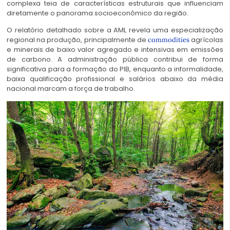
complexa teia de características estruturais que influenciam
diretamente o panorama socioeconômico da região.
O relatório detalhado sobre a AML revela uma especialização
regional na produção, principalmente de
agrícolas
commodities
e minerais de baixo valor agregado e intensivas em emissões
de carbono. A administração pública contribui de forma
significativa para a formação do PIB, enquanto a informalidade,
baixa qualificação profissional e salários abaixo da média
nacional marcam a força de trabalho.