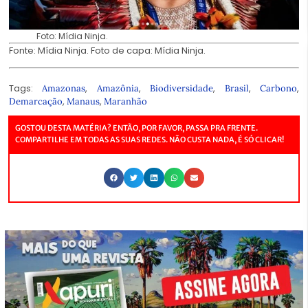
Foto: Mídia Ninja.
Fonte:
Mídia Ninja
. Foto de capa: Mídia Ninja.
Tags:
,
,
,
,
,
Amazonas
Amazônia
Biodiversidade
Brasil
Carbono
,
,
Demarcação
Manaus
Maranhão
GOSTOU DESTA MATÉRIA? ENTÃO, POR FAVOR, PASSA PRA FRENTE.
COMPARTILHE EM TODAS AS SUAS REDES. NÃO CUSTA NADA, É SÓ CLICAR!