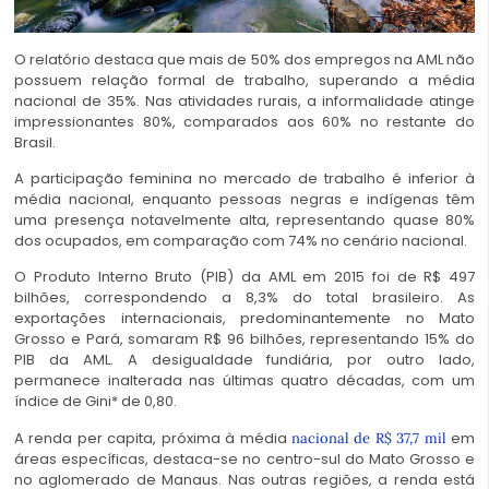
O relatório destaca que mais de 50% dos empregos na AML não
possuem relação formal de trabalho, superando a média
nacional de 35%. Nas atividades rurais, a informalidade atinge
impressionantes 80%, comparados aos 60% no restante do
Brasil.
A participação feminina no mercado de trabalho é inferior à
média nacional, enquanto pessoas negras e indígenas têm
uma presença notavelmente alta, representando quase 80%
dos ocupados, em comparação com 74% no cenário nacional.
O Produto Interno Bruto (PIB) da AML em 2015 foi de R$ 497
bilhões, correspondendo a 8,3% do total brasileiro. As
exportações internacionais, predominantemente no Mato
Grosso e Pará, somaram R$ 96 bilhões, representando 15% do
PIB da AML. A desigualdade fundiária, por outro lado,
permanece inalterada nas últimas quatro décadas, com um
índice de Gini* de 0,80.
A renda per capita, próxima à média
em
nacional de R$ 37,7 mil
áreas específicas, destaca-se no centro-sul do Mato Grosso e
no aglomerado de Manaus. Nas outras regiões, a renda está