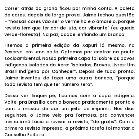
Correr atrás da grana ficou por minha conta. A paleta
de cores, depois de larga prosa, Jaime fechou questão
– “nossas cores vão ser o vermelho e o amarelo, porque
revista tem que ter cor de luta, cor vibrante” (eu queria
verde-floresta). Na paz, acabei enfiando um branco.
Fizemos a primeira edição da Xapuri lá mesmo, na
Reserva, em uma noite. Optamos por centrar na pauta
socioambiental. Nossa primeira capa foi sobre os povos
indígenas isolados do Acre: ‘Isolados, Bravos, Livres: Um
Brasil Indígena por Conhecer”. Depois de tudo pronto,
Jaime inventou de fazer uma outra boneca, “porque
toda revista tem que ter número zero”.
Dessa vez finquei pé, ficamos com a capa indígena.
Voltei pra Brasília com a boneca praticamente pronta e
com a missão de dar um jeito de imprimir. Nos dias
seguintes, o Jaime veio pra Formosa, pra convencer
minha irmã Lúcia a revisar a revista, “de grátis”. Com a
primeira revista impressa, a próxima tarefa foi montar o
Conselho Editorial.