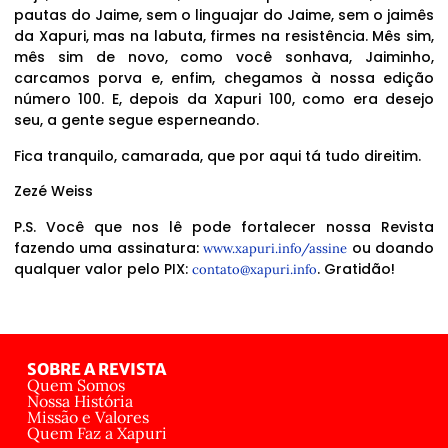
pautas do Jaime, sem o linguajar do Jaime, sem o jaimês
da Xapuri, mas na labuta, firmes na resistência. Mês sim,
mês sim de novo, como você sonhava, Jaiminho,
carcamos porva e, enfim, chegamos à nossa edição
número 100. E, depois da Xapuri 100, como era desejo
seu, a gente segue esperneando.
Fica tranquilo, camarada, que por aqui tá tudo direitim.
Zezé Weiss
P.S. Você que nos lê pode fortalecer nossa Revista
fazendo uma assinatura:
ou doando
www.xapuri.info/assine
qualquer valor pelo PIX:
. Gratidão!
contato@xapuri.info
SOBRE A REVISTA
Quem Somos
Nossa História
Missão e Valores
Quem Faz a Xapuri