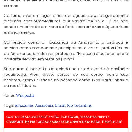
especificamente nas áreas de várzea, onde as águas são mais
calmas.
Costuma viver em lagos e rios de águas claras e ligeiramente
alcalinas com temperaturas que variam de 24 a 37 °C, não
sendo encontrado em zona de fortes correntezas e águas ricas
em sedimentos.
Conhecido como o bacalhau da Amazônia, o pirarucu é
servido como componente principal em diversos pratos típicos
do Amazonas, um desses pratos é o “Piracucu à casaca” que é
bastante servido em festejos juninos.
Sua carne é bastante apreciada no estado, onde é bastante
requisitada. Além disso, partes de seu corpo, como sua
escama, eram utilizadas no passado como lixas para unhas e
outras utilidades.
Fonte:
Wikipedia
Tags:
,
,
,
Amazonas
Amazônia
Brasil
Rio Tocantins
GOSTOU DESTA MATÉRIA? ENTÃO, POR FAVOR, PASSA PRA FRENTE.
COMPARTILHE EM TODAS AS SUAS REDES. NÃO CUSTA NADA, É SÓ CLICAR!