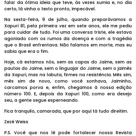
falar da ótima ideia que teve, às vezes sumia e, no dia
certo, lá vinha o texto pronto, impecável.
Na sexta-feira, 9 de julho, quando preparávamos a
Xapuri 81, pela primeira vez em sete anos, ele me pediu
para cuidar de tudo. Foi uma conversa triste, ele estava
agoniado com os rumos da doença e com a tragédia
que o Brasil enfrentava. Não falamos em morte, mas eu
sabia que era o fim.
Hoje, cá estamos nós, sem as capas do Jaime, sem as
pautas do Jaime, sem o linguajar do Jaime, sem o jaimês
da Xapuri, mas na labuta, firmes na resistência. Mês sim,
mês sim de novo, como você sonhava, Jaiminho,
carcamos porva e, enfim, chegamos à nossa edição
número 100. E, depois da Xapuri 100, como era desejo
seu, a gente segue esperneando.
Fica tranquilo, camarada, que por aqui tá tudo direitim.
Zezé Weiss
P.S. Você que nos lê pode fortalecer nossa Revista