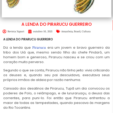
A LENDA DO PIRARUCU GUERREIRO
,
,
Revista Xapuri
outubro 10, 2021
Amazônia
Brasil
Cultura
A LENDA DO PIRARUCU GUERREIRO
Diz a lenda que
era um jovem e bravo guerreiro da
Pirarucu
tribo dos Uiá que, mesmo sendo filho do chefe Pindarô, um
homem bom e generoso, Pirarucu nasceu e se criou com um
coração muito perverso.
Segundo o que se conta, Pirarucu não tinha jeito: vivia criticando
os deuses e, quando seu pai descuidava, executava seus
próprios irmãos de aldeia por razão nenhuma.
Cansado dos desatinos de Pirarucu, Tupã um dia convocou os
poderes de Polo, o relâmpago, e de Iururaruaçu, a deusa das
correntes, para puni-lo. Foi então que Pirarucu enfrentou a
maior de todas as tempestades, quando pescava às margens
do Rio Tocantins.