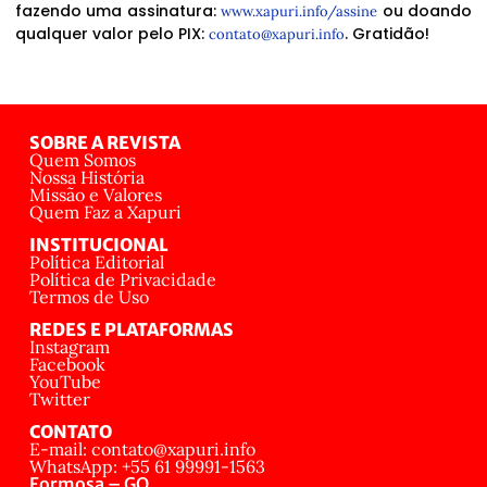
fazendo uma assinatura:
ou doando
www.xapuri.info/assine
qualquer valor pelo PIX:
. Gratidão!
contato@xapuri.info
SOBRE A REVISTA
Quem Somos
Nossa História
Missão e Valores
Quem Faz a Xapuri
INSTITUCIONAL
Política Editorial
Política de Privacidade
Termos de Uso
REDES E PLATAFORMAS
Instagram
Facebook
YouTube
Twitter
CONTATO
E-mail: contato@xapuri.info
WhatsApp: +55 61 99991-1563
Formosa – GO