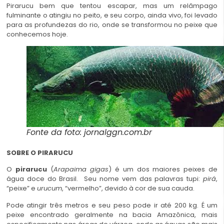
Pirarucu bem que tentou escapar, mas um relâmpago
fulminante o atingiu no peito, e seu corpo, ainda vivo, foi levado
para as profundezas do rio, onde se transformou no peixe que
conhecemos hoje.
Fonte da foto: jornalggn.com.br
SOBRE O PIRARUCU
O
pirarucu
(
Arapaima gigas
) é um dos maiores peixes de
água doce do Brasil. Seu nome vem das palavras tupi:
pirá
,
“peixe” e
urucum
, “vermelho”, devido à cor de sua cauda.
Pode atingir três metros e seu peso pode ir até 200 kg. É um
peixe encontrado geralmente na bacia Amazônica, mais