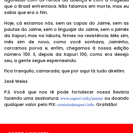
agoniado com os rumos da doença e com a tragédia
que o Brasil enfrentava. Não falamos em morte, mas eu
sabia que era o fim.
Hoje, cá estamos nós, sem as capas do Jaime, sem as
pautas do Jaime, sem o linguajar do Jaime, sem o jaimês
da Xapuri, mas na labuta, firmes na resistência. Mês sim,
mês sim de novo, como você sonhava, Jaiminho,
carcamos porva e, enfim, chegamos à nossa edição
número 100. E, depois da Xapuri 100, como era desejo
seu, a gente segue esperneando.
Fica tranquilo, camarada, que por aqui tá tudo direitim.
Zezé Weiss
P.S. Você que nos lê pode fortalecer nossa Revista
fazendo uma assinatura:
ou doando
www.xapuri.info/assine
qualquer valor pelo PIX:
. Gratidão!
contato@xapuri.info