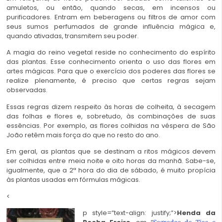
amuletos, ou então, quando secas, em incensos ou
purificadores. Entram em beberagens ou filtros de amor com
seus sumos perfumados de grande influência mágica e,
quando ativadas, transmitem seu poder.
A magia do reino vegetal reside no conhecimento do espírito
das plantas. Esse conhecimento orienta o uso das flores em
artes mágicas. Para que o exercício dos poderes das flores se
realize plenamente, é preciso que certas regras sejam
observadas.
Essas regras dizem respeito às horas de colheita, à secagem
das folhas e flores e, sobretudo, às combinações de suas
essências. Por exemplo, as flores colhidas na véspera de São
João retêm mais força do que no resto do ano.
Em geral, as plantas que se destinam a ritos mágicos devem
ser colhidas entre meia noite e oito horas da manhã. Sabe-se,
igualmente, que a 2ª hora do dia de sábado, é muito propícia
às plantas usadas em fórmulas mágicas.
<
p style=”text-align: justify;”>
Henda da