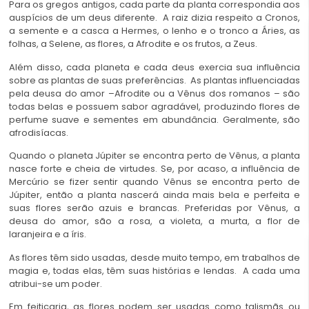
Para os gregos antigos, cada parte da planta correspondia aos
auspícios de um deus diferente. A raiz dizia respeito a Cronos,
a semente e a casca a Hermes, o lenho e o tronco a Áries, as
folhas, a Selene, as flores, a Afrodite e os frutos, a Zeus.
Além disso, cada planeta e cada deus exercia sua influência
sobre as plantas de suas preferências. As plantas influenciadas
pela deusa do amor –Afrodite ou a Vênus dos romanos – são
todas belas e possuem sabor agradável, produzindo flores de
perfume suave e sementes em abundância. Geralmente, são
afrodisíacas.
Quando o planeta Júpiter se encontra perto de Vênus, a planta
nasce forte e cheia de virtudes. Se, por acaso, a influência de
Mercúrio se fizer sentir quando Vênus se encontra perto de
Júpiter, então a planta nascerá ainda mais bela e perfeita e
suas flores serão azuis e brancas. Preferidas por Vênus, a
deusa do amor, são a rosa, a violeta, a murta, a flor de
laranjeira e a íris.
As flores têm sido usadas, desde muito tempo, em trabalhos de
magia e, todas elas, têm suas histórias e lendas. A cada uma
atribui-se um poder.
Em feitiçaria, as flores podem ser usadas como talismãs ou