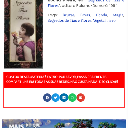
Rocha Freire
, em “
Segredos de Tias e
”, editora Relume-Dumará, 1994.
Flores
Tags:
,
,
,
,
Bruxas
Ervas
Henda
Magia
,
,
Segredos de Tias e Flores
Vegetal
livro
GOSTOU DESTA MATÉRIA? ENTÃO, POR FAVOR, PASSA PRA FRENTE.
COMPARTILHE EM TODAS AS SUAS REDES. NÃO CUSTA NADA, É SÓ CLICAR!