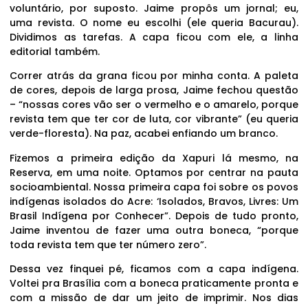
voluntário, por suposto. Jaime propôs um jornal; eu,
uma revista. O nome eu escolhi (ele queria Bacurau).
Dividimos as tarefas. A capa ficou com ele, a linha
editorial também.
Correr atrás da grana ficou por minha conta. A paleta
de cores, depois de larga prosa, Jaime fechou questão
– “nossas cores vão ser o vermelho e o amarelo, porque
revista tem que ter cor de luta, cor vibrante” (eu queria
verde-floresta). Na paz, acabei enfiando um branco.
Fizemos a primeira edição da Xapuri lá mesmo, na
Reserva, em uma noite. Optamos por centrar na pauta
socioambiental. Nossa primeira capa foi sobre os povos
indígenas isolados do Acre: ‘Isolados, Bravos, Livres: Um
Brasil Indígena por Conhecer”. Depois de tudo pronto,
Jaime inventou de fazer uma outra boneca, “porque
toda revista tem que ter número zero”.
Dessa vez finquei pé, ficamos com a capa indígena.
Voltei pra Brasília com a boneca praticamente pronta e
com a missão de dar um jeito de imprimir. Nos dias