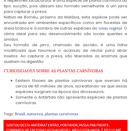
A
Nepenthes bicalcarata
é uma espécie de planta carnívora do
tipo sucção, pois utilizam seu formato semelhante a um jarra
para capturar a presa.
Nativa de Bornéu, próximo da Malásia, esta espécie pode ser
encontrada em ambientes específicos como em florestas de
areia branca e à sombra de outras espécies do
. O
reino vegetal
clima ideal para seu desenvolvimento são locais quentes e
úmidos.
Seu formato de jarro, chamado de ascídio, é uma folha
modificada que favorece o acúmulo de néctar para atrair
insetos. Ao capturar a presa, são liberadas as enzimas que
auxiliam na digestão.
CURIOSIDADES SOBRE AS PLANTAS CARNÍVORAS
Existem fósseis de plantas carnívoras que viveram há
cerca de 65 milhões de anos, acreditando-se que essas
espécies surgiram na época dos dinossauros.
Somente a Antártida não apresenta espécies de plantas
carnívoras
Tags:
,
,
Brasil
natureza
plantas carnívoras
GOSTOU DESTA MATÉRIA? ENTÃO, POR FAVOR, PASSA PRA FRENTE.
COMPARTILHE EM TODAS AS SUAS REDES. NÃO CUSTA NADA, É SÓ CLICAR!