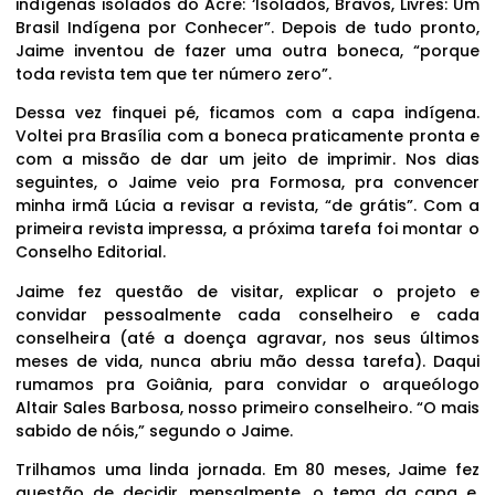
indígenas isolados do Acre: ‘Isolados, Bravos, Livres: Um
Brasil Indígena por Conhecer”. Depois de tudo pronto,
Jaime inventou de fazer uma outra boneca, “porque
toda revista tem que ter número zero”.
Dessa vez finquei pé, ficamos com a capa indígena.
Voltei pra Brasília com a boneca praticamente pronta e
com a missão de dar um jeito de imprimir. Nos dias
seguintes, o Jaime veio pra Formosa, pra convencer
minha irmã Lúcia a revisar a revista, “de grátis”. Com a
primeira revista impressa, a próxima tarefa foi montar o
Conselho Editorial.
Jaime fez questão de visitar, explicar o projeto e
convidar pessoalmente cada conselheiro e cada
conselheira (até a doença agravar, nos seus últimos
meses de vida, nunca abriu mão dessa tarefa). Daqui
rumamos pra Goiânia, para convidar o arqueólogo
Altair Sales Barbosa, nosso primeiro conselheiro. “O mais
sabido de nóis,” segundo o Jaime.
Trilhamos uma linda jornada. Em 80 meses, Jaime fez
questão de decidir, mensalmente, o tema da capa e,