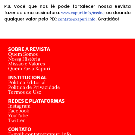
P.S. Você que nos lê pode fortalecer nossa Revista
fazendo uma assinatura:
ou doando
www.xapuri.info/assine
qualquer valor pelo PIX:
. Gratidão!
contato@xapuri.info
SOBRE A REVISTA
Quem Somos
Nossa História
Missão e Valores
Quem Faz a Xapuri
INSTITUCIONAL
Política Editorial
Política de Privacidade
Termos de Uso
REDES E PLATAFORMAS
Instagram
Facebook
YouTube
Twitter
CONTATO
E-mail: contato@xapuri.info