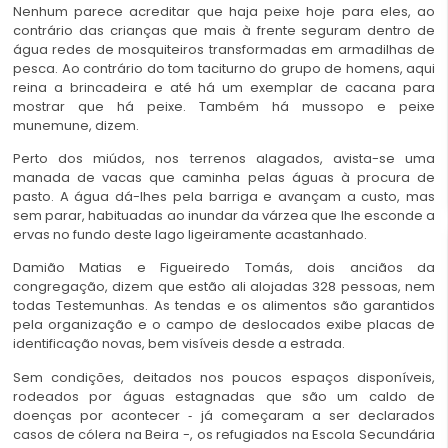
Nenhum parece acreditar que haja peixe hoje para eles, ao
contrário das crianças que mais à frente seguram dentro de
água redes de mosquiteiros transformadas em armadilhas de
pesca. Ao contrário do tom taciturno do grupo de homens, aqui
reina a brincadeira e até há um exemplar de cacana para
mostrar que há peixe. Também há mussopo e peixe
munemune, dizem.
Perto dos miúdos, nos terrenos alagados, avista-se uma
manada de vacas que caminha pelas águas à procura de
pasto. A água dá-lhes pela barriga e avançam a custo, mas
sem parar, habituadas ao inundar da várzea que lhe esconde a
ervas no fundo deste lago ligeiramente acastanhado.
Damião Matias e Figueiredo Tomás, dois anciãos da
congregação, dizem que estão ali alojadas 328 pessoas, nem
todas Testemunhas. As tendas e os alimentos são garantidos
pela organização e o campo de deslocados exibe placas de
identificação novas, bem visíveis desde a estrada.
Sem condições, deitados nos poucos espaços disponíveis,
rodeados por águas estagnadas que são um caldo de
doenças por acontecer ‑ já começaram a ser declarados
casos de cólera na Beira -, os refugiados na Escola Secundária