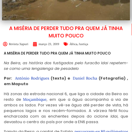
A MISÉRIA DE PERDER TUDO PRA QUEM JÁ TINHA
MUITO POUCO
,
Revista Xapuri
março 23, 2019
África
Justiça
A MISÉRIA DE PERDER TUDO PRA QUEM JÁ TINHA MUITO POUCO
Na Beira, as história dos fustigados pelo furacão Idai repetem-
se como uma lengalenga de pesadelo
Por:
(texto)
e
(Fotografia)
,
António Rodrigues
Daniel Rocha
em Maputo
Há zonas da estrada nacional 6, que liga a cidade da Beira ao
resto de
, em que a água acompanha a via de
Moçambique
ambos os lados. Por vezes vê-se água até perder de vista, há
pequenos lagos e rios recém-formados. A várzea fértil ficou
encharcada com as enchentes depois do ciclone
Idai
, que
devastou o centro do país por onde a EN6 passa.
Saindo da Beira, a capital de Sofala,
percorrem-se 80 quilómetros