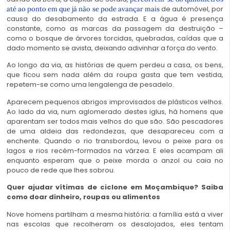
de automóvel, por
até ao ponto em que já não se pode avançar mais
causa do desabamento da estrada. E a água é presença
constante, como as marcas da passagem da destruição –
como o bosque de árvores torcidas, quebradas, caídas que a
dado momento se avista, deixando adivinhar a força do vento.
Ao longo da via, as histórias de quem perdeu a casa, os bens,
que ficou sem nada além da roupa gasta que tem vestida,
repetem-se como uma lengalenga de pesadelo.
Aparecem pequenos abrigos improvisados de plásticos velhos.
Ao lado da via, num aglomerado destes iglus, há homens que
aparentam ser todos mais velhos do que são. São pescadores
de uma aldeia das redondezas, que desapareceu com a
enchente. Quando o rio transbordou, levou o peixe para os
lagos e rios recém-formados na várzea. E eles acampam ali
enquanto esperam que o peixe morda o anzol ou caia no
pouco de rede que lhes sobrou.
Quer ajudar vítimas de ciclone em Moçambique? Saiba
como doar dinheiro, roupas ou alimentos
Nove homens partilham a mesma história: a família está a viver
nas escolas que recolheram os desalojados, eles tentam