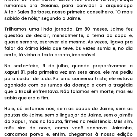
rumamos pra Goiânia, para convidar o arqueólogo
Altair Sales Barbosa, nosso primeiro conselheiro. “O mais
sabido de nóis,” segundo o Jaime.
Trilhamos uma linda jornada. Em 80 meses, Jaime fez
questão de decidir, mensalmente, o tema da capa e,
quase sempre, escrever ele mesmo. Às vezes, ligava pra
falar da ótima ideia que teve, às vezes sumia e, no dia
certo, lá vinha o texto pronto, impecável.
Na sexta-feira, 9 de julho, quando preparávamos a
Xapuri 81, pela primeira vez em sete anos, ele me pediu
para cuidar de tudo. Foi uma conversa triste, ele estava
agoniado com os rumos da doença e com a tragédia
que o Brasil enfrentava. Não falamos em morte, mas eu
sabia que era o fim.
Hoje, cá estamos nós, sem as capas do Jaime, sem as
pautas do Jaime, sem o linguajar do Jaime, sem o jaimês
da Xapuri, mas na labuta, firmes na resistência. Mês sim,
mês sim de novo, como você sonhava, Jaiminho,
carcamos porva e, enfim, chegamos à nossa edição