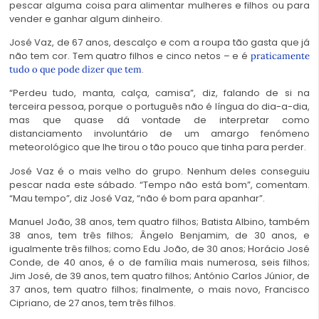
pescar alguma coisa para alimentar mulheres e filhos ou para
vender e ganhar algum dinheiro.
José Vaz, de 67 anos, descalço e com a roupa tão gasta que já
não tem cor. Tem quatro filhos e cinco netos – e é
praticamente
.
tudo o que pode dizer que tem
“Perdeu tudo, manta, calça, camisa”, diz, falando de si na
terceira pessoa, porque o português não é língua do dia-a-dia,
mas que quase dá vontade de interpretar como
distanciamento involuntário de um amargo fenómeno
meteorológico que lhe tirou o tão pouco que tinha para perder.
José Vaz é o mais velho do grupo. Nenhum deles conseguiu
pescar nada este sábado. “Tempo não está bom”, comentam.
“Mau tempo”, diz José Vaz, “não é bom para apanhar”.
Manuel João, 38 anos, tem quatro filhos; Batista Albino, também
38 anos, tem três filhos; Ângelo Benjamim, de 30 anos, e
igualmente três filhos; como Edu João, de 30 anos; Horácio José
Conde, de 40 anos, é o de família mais numerosa, seis filhos;
Jim José, de 39 anos, tem quatro filhos; António Carlos Júnior, de
37 anos, tem quatro filhos; finalmente, o mais novo, Francisco
Cipriano, de 27 anos, tem três filhos.