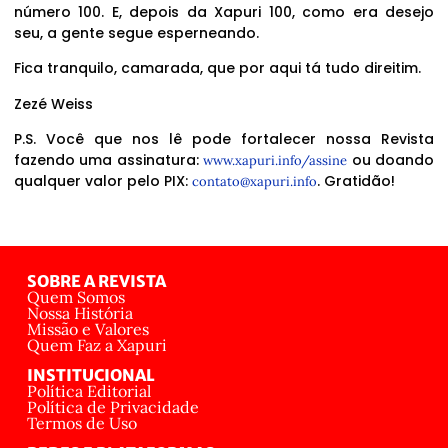
número 100. E, depois da Xapuri 100, como era desejo
seu, a gente segue esperneando.
Fica tranquilo, camarada, que por aqui tá tudo direitim.
Zezé Weiss
P.S. Você que nos lê pode fortalecer nossa Revista
fazendo uma assinatura:
ou doando
www.xapuri.info/assine
qualquer valor pelo PIX:
. Gratidão!
contato@xapuri.info
SOBRE A REVISTA
Quem Somos
Nossa História
Missão e Valores
Quem Faz a Xapuri
INSTITUCIONAL
Política Editorial
Política de Privacidade
Termos de Uso