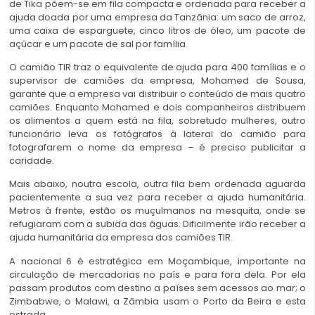
de Tika põem-se em fila compacta e ordenada para receber a
ajuda doada por uma empresa da Tanzânia: um saco de arroz,
uma caixa de esparguete, cinco litros de óleo, um pacote de
açúcar e um pacote de sal por família.
O camião TIR traz o equivalente de ajuda para 400 famílias e o
supervisor de camiões da empresa, Mohamed de Sousa,
garante que a empresa vai distribuir o conteúdo de mais quatro
camiões. Enquanto Mohamed e dois companheiros distribuem
os alimentos a quem está na fila, sobretudo mulheres, outro
funcionário leva os fotógrafos à lateral do camião para
fotografarem o nome da empresa – é preciso publicitar a
caridade.
Mais abaixo, noutra escola, outra fila bem ordenada aguarda
pacientemente a sua vez para receber a ajuda humanitária.
Metros à frente, estão os muçulmanos na mesquita, onde se
refugiaram com a subida das águas. Dificilmente irão receber a
ajuda humanitária da empresa dos camiões TIR.
A nacional 6 é estratégica em Moçambique, importante na
circulação de mercadorias no país e para fora dela. Por ela
passam produtos com destino a países sem acessos ao mar; o
Zimbabwe, o Malawi, a Zâmbia usam o Porto da Beira e esta
estrada.