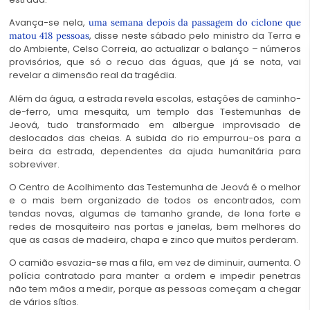
Avança-se nela,
uma semana depois da passagem do ciclone que
, disse neste sábado pelo ministro da Terra e
matou 418 pessoas
do Ambiente, Celso Correia, ao actualizar o balanço – números
provisórios, que só o recuo das águas, que já se nota, vai
revelar a dimensão real da tragédia.
Além da água, a estrada revela escolas, estações de caminho-
de-ferro, uma mesquita, um templo das Testemunhas de
Jeová, tudo transformado em albergue improvisado de
deslocados das cheias. A subida do rio empurrou-os para a
beira da estrada, dependentes da ajuda humanitária para
sobreviver.
O Centro de Acolhimento das Testemunha de Jeová é o melhor
e o mais bem organizado de todos os encontrados, com
tendas novas, algumas de tamanho grande, de lona forte e
redes de mosquiteiro nas portas e janelas, bem melhores do
que as casas de madeira, chapa e zinco que muitos perderam.
O camião esvazia-se mas a fila, em vez de diminuir, aumenta. O
polícia contratado para manter a ordem e impedir penetras
não tem mãos a medir, porque as pessoas começam a chegar
de vários sítios.