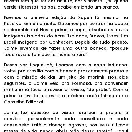
revista tem que ter cor de luta, cor vibrante” (eu queria
verde-floresta). Na paz, acabei enfiando um branco.
Fizemos a primeira edição da Xapuri lá mesmo, na
Reserva, em uma noite. Optamos por centrar na pauta
socioambiental. Nossa primeira capa foi sobre os povos
indígenas isolados do Acre: ‘Isolados, Bravos, Livres: Um
Brasil Indígena por Conhecer”. Depois de tudo pronto,
Jaime inventou de fazer uma outra boneca, “porque
toda revista tem que ter número zero”.
Dessa vez finquei pé, ficamos com a capa indígena.
Voltei pra Brasília com a boneca praticamente pronta e
com a missão de dar um jeito de imprimir. Nos dias
seguintes, o Jaime veio pra Formosa, pra convencer
minha irmã Lúcia a revisar a revista, “de grátis”. Com a
primeira revista impressa, a próxima tarefa foi montar o
Conselho Editorial.
Jaime fez questão de visitar, explicar o projeto e
convidar pessoalmente cada conselheiro e cada
conselheira (até a doença agravar, nos seus últimos
meses de vida, nunca abriu mão dessa tarefa). Daqui