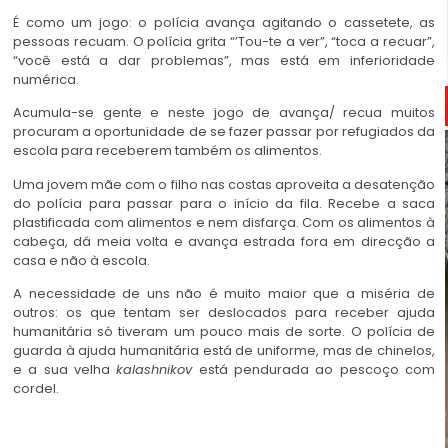
É como um jogo: o polícia avança agitando o cassetete, as
pessoas recuam. O polícia grita “’Tou-te a ver”, “toca a recuar”,
“você está a dar problemas”, mas está em inferioridade
numérica.
Acumula-se gente e neste jogo de avança/ recua muitos
procuram a oportunidade de se fazer passar por refugiados da
escola para receberem também os alimentos.
Uma jovem mãe com o filho nas costas aproveita a desatenção
do polícia para passar para o início da fila. Recebe a saca
plastificada com alimentos e nem disfarça. Com os alimentos à
cabeça, dá meia volta e avança estrada fora em direcção a
casa e não à escola.
A necessidade de uns não é muito maior que a miséria de
outros: os que tentam ser deslocados para receber ajuda
humanitária só tiveram um pouco mais de sorte. O polícia de
guarda à ajuda humanitária está de uniforme, mas de chinelos,
e a sua velha
kalashnikov
está pendurada ao pescoço com
cordel.