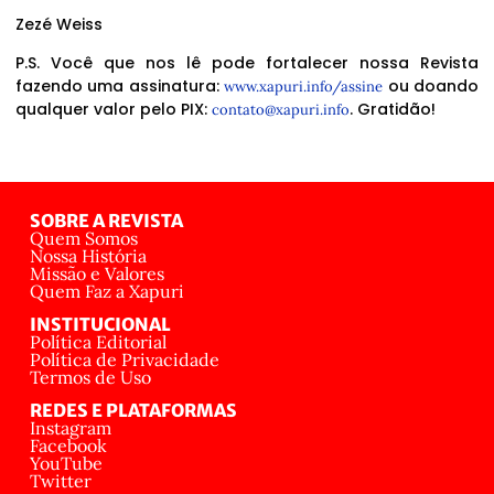
Zezé Weiss
P.S. Você que nos lê pode fortalecer nossa Revista
fazendo uma assinatura:
ou doando
www.xapuri.info/assine
qualquer valor pelo PIX:
. Gratidão!
contato@xapuri.info
SOBRE A REVISTA
Quem Somos
Nossa História
Missão e Valores
Quem Faz a Xapuri
INSTITUCIONAL
Política Editorial
Política de Privacidade
Termos de Uso
REDES E PLATAFORMAS
Instagram
Facebook
YouTube
Twitter