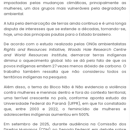
impactadas pelas mudanças climáticas, principalmente as
mulheres, um dos grupos mais vulneráveis pela degradação
ambiental.
A luta pela demarcação de terras ainda continua e é uma longa
disputa de interesses que se estende a décadas, tornando-se,
hoje, uma das principais pautas para o Estado brasileiro.
De acordo com o estudo realizado pelas ONGs ambientalistas
Rights and Resources Initiative, Woods Hole Research Centre
and World Resources Institute,
demarcar terras indígenas
diminui o aquecimento global. Isto se dá pelo fato de que os
povos indígenas emitem 27 vezes menos dióxido de carbono. O
trabalho também ressalta que não considerou todos os
territórios indígenas na pesquisa.
Além disso, o tema do Bloco Não é Não evidencia a violência
contra mulheres e meninas dentro e fora do contexto territorial,
uma terrível crescente no país, conforme aponta estudo da
Universidade Federal do Paraná (UFPR), em que foi constatado
que, entre 2003 e 2022, o feminicídio de mulheres e
adolescentes indígenas aumentou em 500%.
Em setembro de 2025, durante audiência na Comissão dos
Direitos Humanos
(CDH), no Senado Federal, em debate sobre