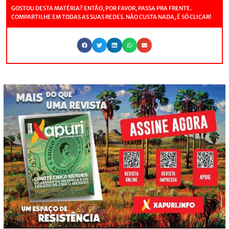
GOSTOU DESTA MATÉRIA? ENTÃO, POR FAVOR, PASSA PRA FRENTE.
COMPARTILHE EM TODAS AS SUAS REDES. NÃO CUSTA NADA, É SÓ CLICAR!