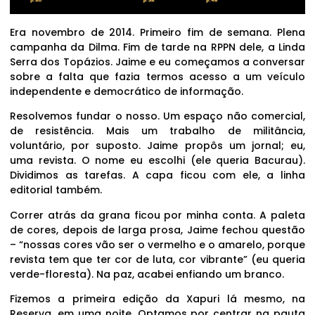
Era novembro de 2014. Primeiro fim de semana. Plena
campanha da Dilma. Fim de tarde na RPPN dele, a Linda
Serra dos Topázios. Jaime e eu começamos a conversar
sobre a falta que fazia termos acesso a um veículo
independente e democrático de informação.
Resolvemos fundar o nosso. Um espaço não comercial,
de resistência. Mais um trabalho de militância,
voluntário, por suposto. Jaime propôs um jornal; eu,
uma revista. O nome eu escolhi (ele queria Bacurau).
Dividimos as tarefas. A capa ficou com ele, a linha
editorial também.
Correr atrás da grana ficou por minha conta. A paleta
de cores, depois de larga prosa, Jaime fechou questão
– “nossas cores vão ser o vermelho e o amarelo, porque
revista tem que ter cor de luta, cor vibrante” (eu queria
verde-floresta). Na paz, acabei enfiando um branco.
Fizemos a primeira edição da Xapuri lá mesmo, na
Reserva, em uma noite. Optamos por centrar na pauta