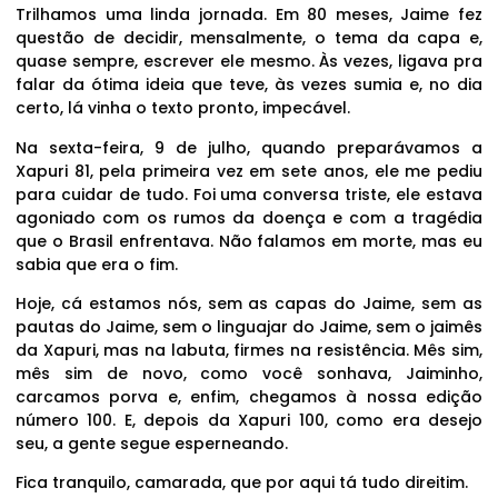
Trilhamos uma linda jornada. Em 80 meses, Jaime fez
questão de decidir, mensalmente, o tema da capa e,
quase sempre, escrever ele mesmo. Às vezes, ligava pra
falar da ótima ideia que teve, às vezes sumia e, no dia
certo, lá vinha o texto pronto, impecável.
Na sexta-feira, 9 de julho, quando preparávamos a
Xapuri 81, pela primeira vez em sete anos, ele me pediu
para cuidar de tudo. Foi uma conversa triste, ele estava
agoniado com os rumos da doença e com a tragédia
que o Brasil enfrentava. Não falamos em morte, mas eu
sabia que era o fim.
Hoje, cá estamos nós, sem as capas do Jaime, sem as
pautas do Jaime, sem o linguajar do Jaime, sem o jaimês
da Xapuri, mas na labuta, firmes na resistência. Mês sim,
mês sim de novo, como você sonhava, Jaiminho,
carcamos porva e, enfim, chegamos à nossa edição
número 100. E, depois da Xapuri 100, como era desejo
seu, a gente segue esperneando.
Fica tranquilo, camarada, que por aqui tá tudo direitim.