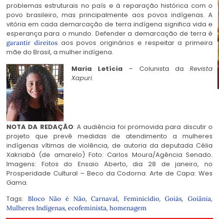
problemas estruturais no país e à reparação histórica com o
povo brasileiro, mas principalmente aos povos indígenas. A
vitória em cada demarcação de terra indígena significa vida e
esperança para o mundo. Defender a demarcação de terra é
aos povos originários e respeitar a primeira
garantir direitos
mãe do Brasil, a mulher indígena.
Maria Letícia
– Colunista da
Revista
Xapuri.
NOTA DA REDAÇÃO
: A audiência foi promovida para discutir o
projeto que prevê medidas de atendimento a mulheres
indígenas vítimas de violência, de autoria da deputada Célia
Xakriabá (de amarelo) Foto: Carlos Moura/Agência Senado.
Imagens: Fotos do Ensaio Aberto, dia 28 de janeiro, no
Prosperidade Cultural – Beco da Codorna. Arte de Capa: Wes
Gama.
Tags:
,
,
,
,
,
Bloco Não é Não
Carnaval
Feminicídio
Goiás
Goiânia
,
,
Mulheres Indígenas
ecofeminista
homenagem