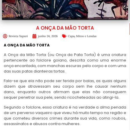
A ONÇA DA MÃO TORTA
,
Revista Xapuri
junho 24, 2026
Capa
Mitos e Lendas
A ONÇA DA MÃO TORTA
A Onça da Mão Torta (ou Onça da Pata Torta) é uma criatura
pertencente ao folclore goiano, descrita como uma enorme
onça encantada, com manchas escuras pelo corpo e com uma
das suas patas dianteiras tortas.
Fala-se que ela não pode ser ferida por balas, as quais alguns
dizem que atravessam seu corpo sem lhe causar nenhum
dano, enquanto outros afirmam que elas não conseguem
sequer penetrar sua pele, sendo ricocheteadas ao atingi-la.
Segundo o folclore, essa criatura é na verdade a alma penada
de um perverso vaqueiro que viveu há muito tempo na região e
que cometeu diversos crimes durante sua vida, como roubos,
assassinatos e abusos contra mulheres.