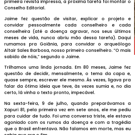
primeira revista impressa, a próxima tarefa foi montar o
Conselho Editorial.
Jaime fez questão de visitar, explicar o projeto e
convidar pessoalmente cada conselheiro e cada
conselheira (até a doença agravar, nos seus últimos
meses de vida, nunca abriu mão dessa tarefa). Daqui
rumamos pra Goiânia, para convidar o arqueólogo
Altair Sales Barbosa, nosso primeiro conselheiro. “O mais
sabido de nóis,” segundo o Jaime.
Trilhamos uma linda jornada. Em 80 meses, Jaime fez
questão de decidir, mensalmente, o tema da capa e,
quase sempre, escrever ele mesmo. Às vezes, ligava pra
falar da ótima ideia que teve, às vezes sumia e, no dia
certo, lá vinha o texto pronto, impecável.
Na sexta-feira, 9 de julho, quando preparávamos a
Xapuri 81, pela primeira vez em sete anos, ele me pediu
para cuidar de tudo. Foi uma conversa triste, ele estava
agoniado com os rumos da doença e com a tragédia
que o Brasil enfrentava. Não falamos em morte, mas eu
sabia que era o fim.