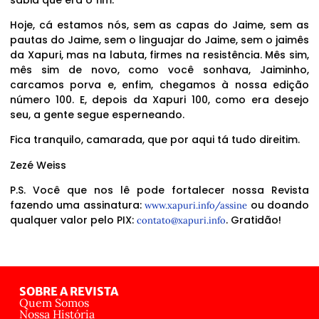
Hoje, cá estamos nós, sem as capas do Jaime, sem as
pautas do Jaime, sem o linguajar do Jaime, sem o jaimês
da Xapuri, mas na labuta, firmes na resistência. Mês sim,
mês sim de novo, como você sonhava, Jaiminho,
carcamos porva e, enfim, chegamos à nossa edição
número 100. E, depois da Xapuri 100, como era desejo
seu, a gente segue esperneando.
Fica tranquilo, camarada, que por aqui tá tudo direitim.
Zezé Weiss
P.S. Você que nos lê pode fortalecer nossa Revista
fazendo uma assinatura:
ou doando
www.xapuri.info/assine
qualquer valor pelo PIX:
. Gratidão!
contato@xapuri.info
SOBRE A REVISTA
Quem Somos
Nossa História