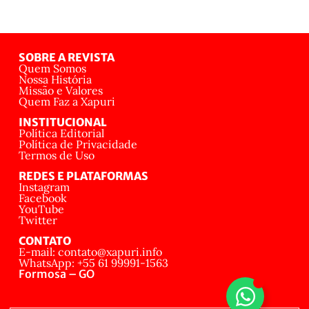
SOBRE A REVISTA
Quem Somos
Nossa História
Missão e Valores
Quem Faz a Xapuri
INSTITUCIONAL
Política Editorial
Política de Privacidade
Termos de Uso
REDES E PLATAFORMAS
Instagram
Facebook
YouTube
Twitter
CONTATO
E-mail: contato@xapuri.info
WhatsApp: +55 61 99991-1563
Formosa – GO