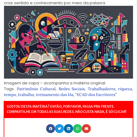
criar sentido e conhecimento por meio da palavra.
Imagem de capa – acompanha a matéria original.
Tags:
,
,
,
,
Patrimônio Cultural
Redes Sociais
Trabalhadores
riqueza
,
,
,
tempo
trabalho
treinamento das IAs
“ECAD dos Escritores”
GOSTOU DESTA MATÉRIA? ENTÃO, POR FAVOR, PASSA PRA FRENTE.
COMPARTILHE EM TODAS AS SUAS REDES. NÃO CUSTA NADA, É SÓ CLICAR!