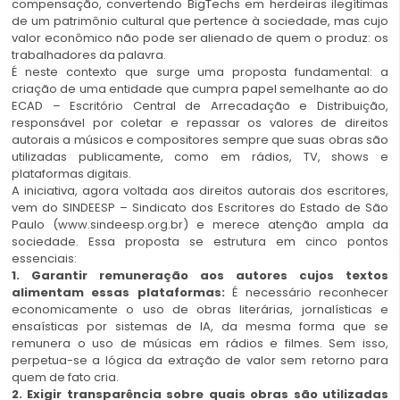
compensação, convertendo BigTechs em herdeiras ilegítimas
de um patrimônio cultural que pertence à sociedade, mas cujo
valor econômico não pode ser alienado de quem o produz: os
trabalhadores da palavra.
É neste contexto que surge uma proposta fundamental: a
criação de uma entidade que cumpra papel semelhante ao do
ECAD – Escritório Central de Arrecadação e Distribuição,
responsável por coletar e repassar os valores de direitos
autorais a músicos e compositores sempre que suas obras são
utilizadas publicamente, como em rádios, TV, shows e
plataformas digitais.
A iniciativa, agora voltada aos direitos autorais dos escritores,
vem do SINDEESP – Sindicato dos Escritores do Estado de São
Paulo (www.sindeesp.org.br) e merece atenção ampla da
sociedade. Essa proposta se estrutura em cinco pontos
essenciais:
1. Garantir remuneração aos autores cujos textos
alimentam essas plataformas:
É necessário reconhecer
economicamente o uso de obras literárias, jornalísticas e
ensaísticas por sistemas de IA, da mesma forma que se
remunera o uso de músicas em rádios e filmes. Sem isso,
perpetua-se a lógica da extração de valor sem retorno para
quem de fato cria.
2. Exigir transparência sobre quais obras são utilizadas