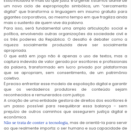
Essa iniciativa é mais do que justa: é urgente. Estamos diante de
um novo ciclo de expropriação simbólica, um “cercamento
digital” que transforma a linguagem em insumo gratuito para
gigantes corporativos, ao mesmo tempo em que fragiliza ainda
mais o sustento de quem vive da palavra.
Para isso, será fundamental uma ampla articulação social e
política, envolvendo outras organizações da sociedade civil e
os três poderes da República. O desafio é debater como a
riqueza socialmente produzida deve ser socialmente
apropriada.
O que está em jogo não é apenas o uso de textos, mas a
captura indevida de valor gerado por escritores e profissionais
da palavra, transformado em lucro privado por plataformas
que se apropriam, sem consentimento, de um patrimônio
coletivo.
É preciso enfrentar esse modelo de espoliação digital e garantir
que os verdadeiros produtores de conteúdo sejam
reconhecidos e remunerados com justiça.
A criação de uma entidade gestora de direitos dos escritores é
um passo possível para reequilibrar essa balança – sem
prejuízo de outros caminhos que assegurem justiça digital e
econômica.
, mas de orientá-la para servir
Não se trata de conter a tecnologia
ao que realmente importa: o ser humano e sua capacidade de