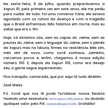
Na sexta-feira, 9 de julho, quando preparávamos a
Xapuri 81, pela primeira vez em sete anos, ele me pediu
para cuidar de tudo. Foi uma conversa triste, ele estava
agoniado com os rumos da doença e com a tragédia
que o Brasil enfrentava. Não falamos em morte, mas eu
sabia que era o fim.
Hoje, cá estamos nós, sem as capas do Jaime, sem as
pautas do Jaime, sem o linguajar do Jaime, sem o jaimês
da Xapuri, mas na labuta, firmes na resistência. Mês sim,
mês sim de novo, como você sonhava, Jaiminho,
carcamos porva e, enfim, chegamos à nossa edição
número 100. E, depois da Xapuri 100, como era desejo
seu, a gente segue esperneando.
Fica tranquilo, camarada, que por aqui tá tudo direitim.
Zezé Weiss
P.S. Você que nos lê pode fortalecer nossa Revista
fazendo uma assinatura:
ou doando
www.xapuri.info/assine
qualquer valor pelo PIX:
. Gratidão!
contato@xapuri.info