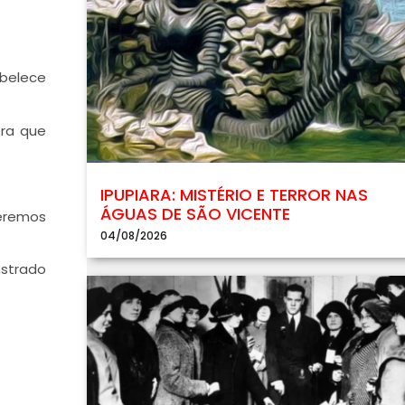
abelece
bra que
IPUPIARA: MISTÉRIO E TERROR NAS
ÁGUAS DE SÃO VICENTE
eremos
04/08/2026
nstrado