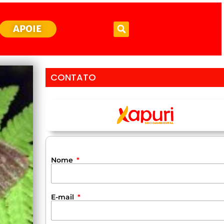
APOIE
CONTATO
Nome
E-mail