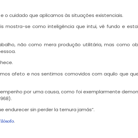
 o cuidado que aplicamos às situações existenciais.
s mostra-se como inteligência que intui, vê fundo e est
rabalho, não como mera produção utilitária, mas como o
pessoa.
nhece.
imos afeto e nos sentimos comovidos com aquilo que qu
mo empenho por uma causa, como foi exemplarmente demo
968).
 endurecer sin perder la ternura jamás”.
.
Filósofo